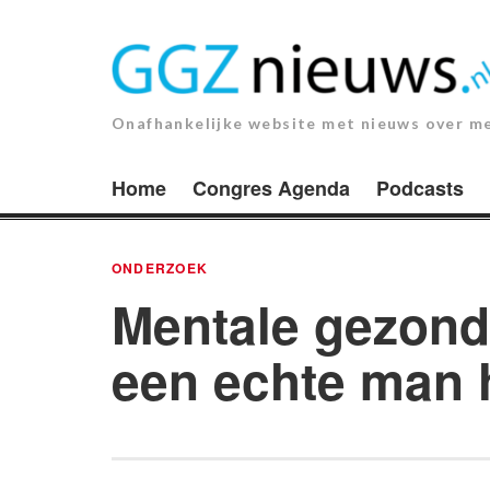
Ga
naar
de
inhoud.
Onafhankelijke website met nieuws over m
Home
Congres Agenda
Podcasts
ONDERZOEK
Mentale gezond
een echte man h