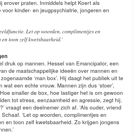
ij erover praten. Inmiddels helpt Koert als
 voor kinder- en jeugpsychiatrie, jongeren en
beeldfunctie. Let op woorden, complimentjes en
 en toon zelf kwetsbaarheid.’
gen
el druk op mannen. Hessel van Emancipator, een
 van de maatschappelijke ideeën over mannen en
e zogenaamde ‘man box’. Hij daagt het publiek uit te
 wat een echte vrouw. Mannen zijn dus ‘stoer’,
’. Hoe smaller de box, hoe lastiger het is om gewoon
leiden tot stress, eenzaamheid en agressie, zegt hij.
’ vraagt een deelnemer zich af. ‘Als ouder, vriend
gt Schaaf. ‘Let op woorden, complimentjes en
en en toon zelf kwetsbaarheid. Zo krijgen jongens
nnen.’