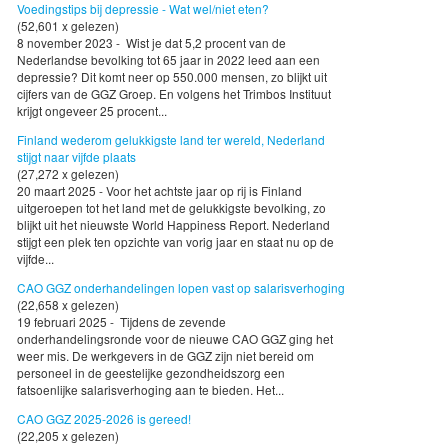
Voedingstips bij depressie - Wat wel/niet eten?
(52,601 x gelezen)
8 november 2023 - Wist je dat 5,2 procent van de
Nederlandse bevolking tot 65 jaar in 2022 leed aan een
depressie? Dit komt neer op 550.000 mensen, zo blijkt uit
cijfers van de GGZ Groep. En volgens het Trimbos Instituut
krijgt ongeveer 25 procent...
Finland wederom gelukkigste land ter wereld, Nederland
stijgt naar vijfde plaats
(27,272 x gelezen)
20 maart 2025 - Voor het achtste jaar op rij is Finland
uitgeroepen tot het land met de gelukkigste bevolking, zo
blijkt uit het nieuwste World Happiness Report. Nederland
stijgt een plek ten opzichte van vorig jaar en staat nu op de
vijfde...
CAO GGZ onderhandelingen lopen vast op salarisverhoging
(22,658 x gelezen)
19 februari 2025 - Tijdens de zevende
onderhandelingsronde voor de nieuwe CAO GGZ ging het
weer mis. De werkgevers in de GGZ zijn niet bereid om
personeel in de geestelijke gezondheidszorg een
fatsoenlijke salarisverhoging aan te bieden. Het...
CAO GGZ 2025-2026 is gereed!
(22,205 x gelezen)