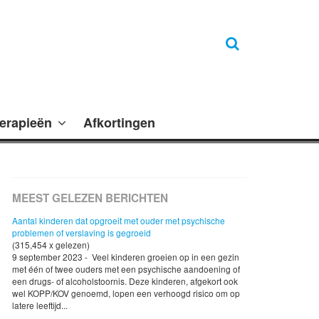
erapieën
Afkortingen
MEEST GELEZEN BERICHTEN
Aantal kinderen dat opgroeit met ouder met psychische
problemen of verslaving is gegroeid
(315,454 x gelezen)
9 september 2023 - Veel kinderen groeien op in een gezin
met één of twee ouders met een psychische aandoening of
een drugs- of alcoholstoornis. Deze kinderen, afgekort ook
wel KOPP/KOV genoemd, lopen een verhoogd risico om op
latere leeftijd...