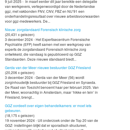
9 juli 2025 - In maart eerder dit jaar bereikte een delegatie
van werkgevers, vertegenwoordigd door de Nederlandse
ggz, met vakbonden FNV, CNV, FBZ en NU’91 een
onderhandelingsresultaat over nieuwe arbeidsvoorwaarden
voor ggz-medewerkers. De...
Nieuw: zorgstandaard Forensisch klinische zorg
(20,431 x gelezen)
3 december 2024 - Het Expertisecentrum Forensische
Psychiatrie (EFP) heeft samen met een werkgroep van
experts de zorgstandaard Forensisch klinische zorg
ontwikkeld, die vandaag is gepubliceerd op GGZ
Standaarden. Deze nieuwe standaard biedt...
Gerda van der Meer nieuwe bestuurder GGZ Friesland
(20,206 x gelezen)
3 december 2024 - Gerda van der Meer (56) wordt
zorginhoudelijk bestuurder bij GGZ Friesland en Synaeda.
De Raad van Toezicht benoemt haar per februari 2025. Van
der Meer, woonachtig in Amsterdam, maar ‘hikke en tein’ in
Friesland, brengt...
GGZ oordeelt over eigen behandelkamers: er moet iets
gebeuren.
(18,175 x gelezen)
19 november 2024 - Uit onderzoek onder de Top 20 van de
GGZ- instellingen blijkt dat er sporadisch structureel,