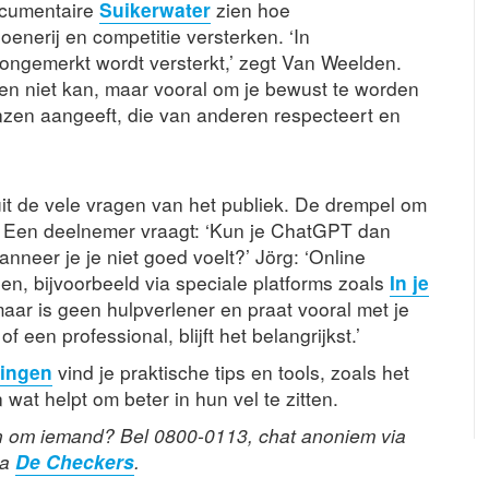
ocumentaire
Suikerwater
zien hoe
nerij en competitie versterken. ‘In
 ongemerkt wordt versterkt,’ zegt Van Weelden.
l en niet kan, maar vooral om je bewust te worden
nzen aangeeft, die van anderen respecteert en
uit de vele vragen van het publiek. De drempel om
. Een deelnemer vraagt: ‘Kun je ChatGPT dan
neer je je niet goed voelt?’ Jörg: ‘Online
n, bijvoorbeeld via speciale platforms zoals
In je
ar is geen hulpverlener en praat vooral met je
een professional, blijft het belangrijkst.’
ingen
vind je praktische tips en tools, zoals het
wat helpt om beter in hun vel te zitten.
en om iemand? Bel 0800-0113, chat anoniem via
ia
De Checkers
.