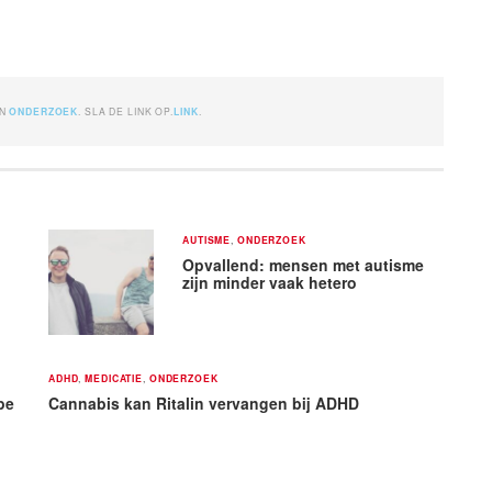
IN
ONDERZOEK
. SLA DE LINK OP.
LINK
.
AUTISME
,
ONDERZOEK
Opvallend: mensen met autisme
zijn minder vaak hetero
ADHD
,
MEDICATIE
,
ONDERZOEK
pe
Cannabis kan Ritalin vervangen bij ADHD