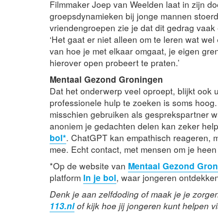
Filmmaker Joep van Weelden laat in zijn d
groepsdynamieken bij jonge mannen stoerdoe
vriendengroepen zie je dat dit gedrag vaak
‘Het gaat er niet alleen om te leren wat we
van hoe je met elkaar omgaat, je eigen gre
hierover open probeert te praten.’
Mentaal Gezond Groningen
Dat het onderwerp veel oproept, blijkt ook 
professionele hulp te zoeken is soms hoog
misschien gebruiken als gesprekspartner wan
anoniem je gedachten delen kan zeker helpe
bol*
. ChatGPT kan empathisch reageren, ma
mee. Echt contact, met mensen om je heen of 
*Op de website van
Mentaal Gezond Gron
platform
In je bol
, waar jongeren ontdekken 
Denk je aan zelfdoding of maak je je zorg
113.nl
of kijk hoe jij jongeren kunt helpen v