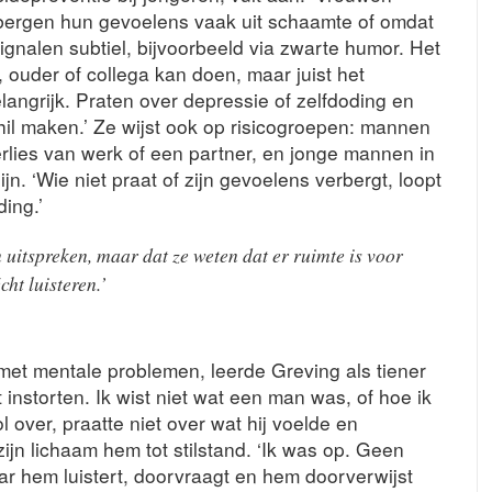
bergen hun gevoelens vaak uit schaamte of omdat
ignalen subtiel, bijvoorbeeld via zwarte humor. Het
d, ouder of collega kan doen, maar juist het
angrijk. Praten over depressie of zelfdoding en
hil maken.’ Ze wijst ook op risicogroepen: mannen
erlies van werk of een partner, en jonge mannen in
jn. ‘Wie niet praat of zijn gevoelens verbergt, loopt
ing.’
 uitspreken, maar dat ze weten dat er ruimte is voor
ht luisteren.’
et mentale problemen, leerde Greving als tiener
t instorten. Ik wist niet wat een man was, of hoe ik
l over, praatte niet over wat hij voelde en
 zijn lichaam hem tot stilstand. ‘Ik was op. Geen
ar hem luistert, doorvraagt en hem doorverwijst