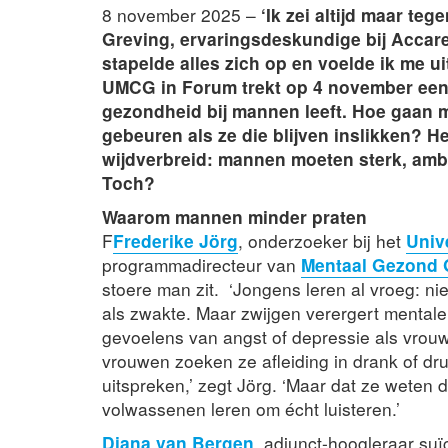
8 november 2025 –
‘Ik zei altijd maar teg
Greving, ervaringsdeskundige bij Accare.
stapelde alles zich op en voelde ik me uit
UMCG in Forum trekt op 4 november een 
gezondheid bij mannen leeft. Hoe gaan
gebeuren als ze die blijven inslikken? H
wijdverbreid: mannen moeten sterk, ambit
Toch?
Waarom mannen minder praten
F
Frederike Jörg
, onderzoeker bij het
Univ
programmadirecteur van
Mentaal Gezond 
stoere man zit. ‘Jongens leren al vroeg: ni
als zwakte. Maar zwijgen verergert mentale
gevoelens van angst of depressie als vrou
vrouwen zoeken ze afleiding in drank of dru
uitspreken,’ zegt Jörg. ‘Maar dat ze weten 
volwassenen leren om écht luisteren.’
Diana van Bergen
, adjunct-hoogleraar suï