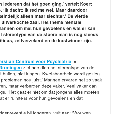
en iedereen dat het goed ging,’ vertelt Koert
 ‘Ik dacht: ik red me wel. Maar daardoor
eindelijk alleen maar slechter.’ De vierde
uitverkochte zaal. Het thema mentale
 mannen om met hun gevoelens en wat er kan
et stereotype van de stoere man is nog steeds
ieus, zelfverzekerd én de kostwinner zijn.
ersitair Centrum voor Psychiatrie
en
Groningen
ziet hoe diep het stereotype van de
et huilen, niet klagen. Kwetsbaarheid wordt gezien
 problemen nou juist.’ Mannen ervaren net zo vaak
wen, maar verbergen deze vaker. Veel vaker dan
gs. ‘Het gaat er niet om dat jongens alles moeten
dat er ruimte is voor hun gevoelens en dat
cidepreventie bij jongeren, vult aan: ‘Vrouwen