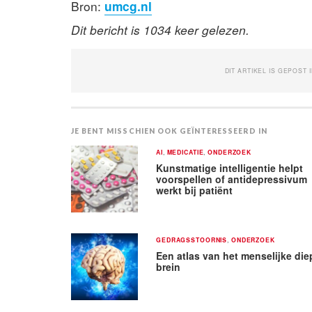
Bron:
umcg.nl
Dit bericht is 1034 keer gelezen.
DIT ARTIKEL IS GEPOST 
JE BENT MISSCHIEN OOK GEÏNTERESSEERD IN
AI
,
MEDICATIE
,
ONDERZOEK
Kunstmatige intelligentie helpt
voorspellen of antidepressivum
werkt bij patiënt
GEDRAGSSTOORNIS
,
ONDERZOEK
Een atlas van het menselijke die
brein