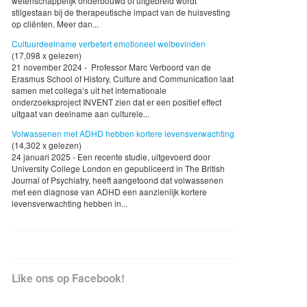
wetenschappelijk onderbouwd of uitgebreid wordt
stilgestaan bij de therapeutische impact van de huisvesting
op cliënten. Meer dan...
Cultuurdeelname verbetert emotioneel welbevinden
(17,098 x gelezen)
21 november 2024 - Professor Marc Verboord van de
Erasmus School of History, Culture and Communication laat
samen met collega’s uit het internationale
onderzoeksproject INVENT zien dat er een positief effect
uitgaat van deelname aan culturele...
Volwassenen met ADHD hebben kortere levensverwachting
(14,302 x gelezen)
24 januari 2025 - Een recente studie, uitgevoerd door
University College London en gepubliceerd in The British
Journal of Psychiatry, heeft aangetoond dat volwassenen
met een diagnose van ADHD een aanzienlijk kortere
levensverwachting hebben in...
Like ons op Facebook!