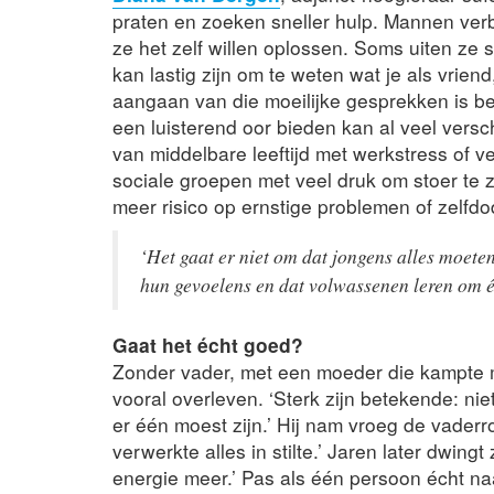
praten en zoeken sneller hulp. Mannen ver
ze het zelf willen oplossen. Soms uiten ze s
kan lastig zijn om te weten wat je als vrien
aangaan van die moeilijke gesprekken is bel
een luisterend oor bieden kan al veel versc
van middelbare leeftijd met werkstress of v
sociale groepen met veel druk om stoer te zi
meer risico op ernstige problemen of zelfdod
‘Het gaat er niet om dat jongens alles moeten
hun gevoelens en dat volwassenen leren om éc
Gaat het écht goed?
Zonder vader, met een moeder die kampte m
vooral overleven. ‘Sterk zijn betekende: nie
er één moest zijn.’ Hij nam vroeg de vaderro
verwerkte alles in stilte.’ Jaren later dwingt
energie meer.’ Pas als één persoon écht na