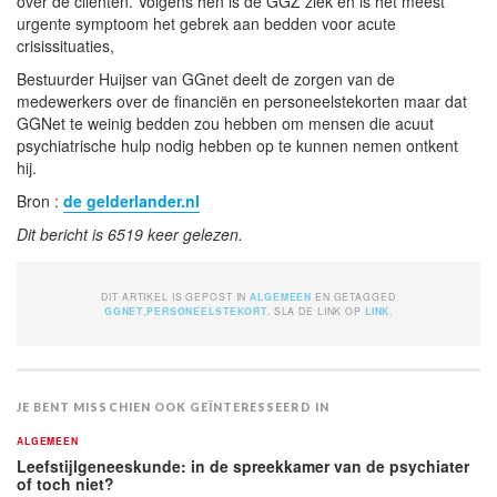
over de cliënten. Volgens hen is de GGZ ziek en is het meest
urgente symptoom het gebrek aan bedden voor acute
crisissituaties,
Bestuurder Huijser van GGnet deelt de zorgen van de
medewerkers over de financiën en personeelstekorten maar dat
GGNet te weinig bedden zou hebben om mensen die acuut
psychiatrische hulp nodig hebben op te kunnen nemen ontkent
hij.
Bron :
de gelderlander.nl
Dit bericht is 6519 keer gelezen.
DIT ARTIKEL IS GEPOST IN
ALGEMEEN
EN GETAGGED
GGNET
,
PERSONEELSTEKORT
. SLA DE LINK OP
LINK
.
JE BENT MISSCHIEN OOK GEÏNTERESSEERD IN
ALGEMEEN
Leefstijlgeneeskunde: in de spreekkamer van de psychiater
of toch niet?