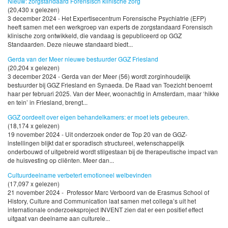
Nieuw: zorgstandaard Forensisch klinische zorg
(20,430 x gelezen)
3 december 2024 - Het Expertisecentrum Forensische Psychiatrie (EFP)
heeft samen met een werkgroep van experts de zorgstandaard Forensisch
klinische zorg ontwikkeld, die vandaag is gepubliceerd op GGZ
Standaarden. Deze nieuwe standaard biedt...
Gerda van der Meer nieuwe bestuurder GGZ Friesland
(20,204 x gelezen)
3 december 2024 - Gerda van der Meer (56) wordt zorginhoudelijk
bestuurder bij GGZ Friesland en Synaeda. De Raad van Toezicht benoemt
haar per februari 2025. Van der Meer, woonachtig in Amsterdam, maar ‘hikke
en tein’ in Friesland, brengt...
GGZ oordeelt over eigen behandelkamers: er moet iets gebeuren.
(18,174 x gelezen)
19 november 2024 - Uit onderzoek onder de Top 20 van de GGZ-
instellingen blijkt dat er sporadisch structureel, wetenschappelijk
onderbouwd of uitgebreid wordt stilgestaan bij de therapeutische impact van
de huisvesting op cliënten. Meer dan...
Cultuurdeelname verbetert emotioneel welbevinden
(17,097 x gelezen)
21 november 2024 - Professor Marc Verboord van de Erasmus School of
History, Culture and Communication laat samen met collega’s uit het
internationale onderzoeksproject INVENT zien dat er een positief effect
uitgaat van deelname aan culturele...