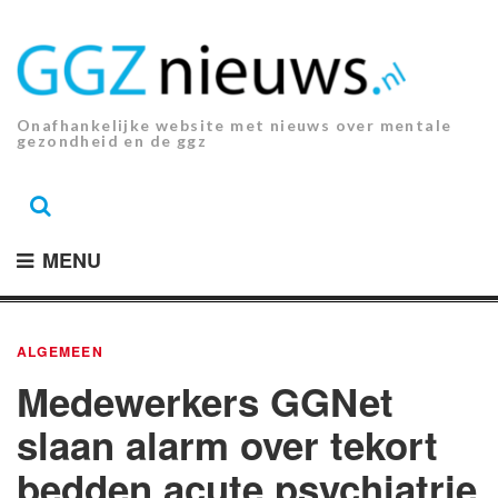
Ga
naar
de
inhoud.
Onafhankelijke website met nieuws over mentale
gezondheid en de ggz
MENU
ALGEMEEN
Medewerkers GGNet
slaan alarm over tekort
bedden acute psychiatrie