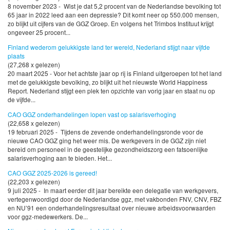
8 november 2023 - Wist je dat 5,2 procent van de Nederlandse bevolking tot
65 jaar in 2022 leed aan een depressie? Dit komt neer op 550.000 mensen,
zo blijkt uit cijfers van de GGZ Groep. En volgens het Trimbos Instituut krijgt
ongeveer 25 procent...
Finland wederom gelukkigste land ter wereld, Nederland stijgt naar vijfde
plaats
(27,268 x gelezen)
20 maart 2025 - Voor het achtste jaar op rij is Finland uitgeroepen tot het land
met de gelukkigste bevolking, zo blijkt uit het nieuwste World Happiness
Report. Nederland stijgt een plek ten opzichte van vorig jaar en staat nu op
de vijfde...
CAO GGZ onderhandelingen lopen vast op salarisverhoging
(22,658 x gelezen)
19 februari 2025 - Tijdens de zevende onderhandelingsronde voor de
nieuwe CAO GGZ ging het weer mis. De werkgevers in de GGZ zijn niet
bereid om personeel in de geestelijke gezondheidszorg een fatsoenlijke
salarisverhoging aan te bieden. Het...
CAO GGZ 2025-2026 is gereed!
(22,203 x gelezen)
9 juli 2025 - In maart eerder dit jaar bereikte een delegatie van werkgevers,
vertegenwoordigd door de Nederlandse ggz, met vakbonden FNV, CNV, FBZ
en NU’91 een onderhandelingsresultaat over nieuwe arbeidsvoorwaarden
voor ggz-medewerkers. De...