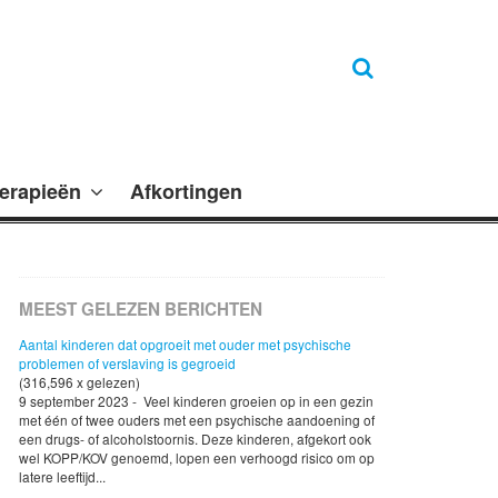
erapieën
Afkortingen
MEEST GELEZEN BERICHTEN
Aantal kinderen dat opgroeit met ouder met psychische
problemen of verslaving is gegroeid
(316,596 x gelezen)
9 september 2023 - Veel kinderen groeien op in een gezin
met één of twee ouders met een psychische aandoening of
een drugs- of alcoholstoornis. Deze kinderen, afgekort ook
wel KOPP/KOV genoemd, lopen een verhoogd risico om op
latere leeftijd...