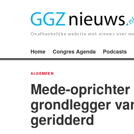
Ga
naar
de
inhoud.
Onafhankelijke website met nieuws over m
Home
Congres Agenda
Podcasts
ALGEMEEN
Mede-oprichter
grondlegger van
geridderd