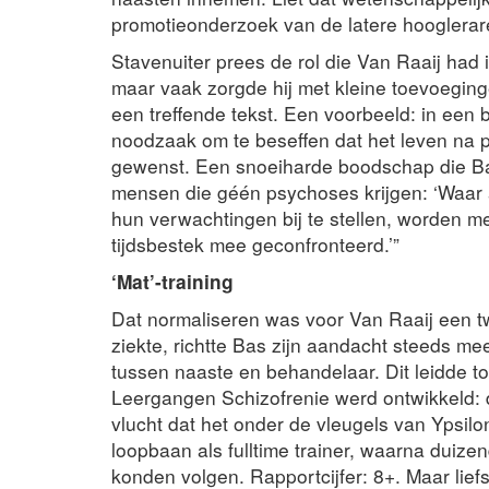
promotieonderzoek van de latere hooglera
Stavenuiter prees de rol die Van Raaij had in
maar vaak zorgde hij met kleine toevoeging
een treffende tekst. Een voorbeeld: in een 
noodzaak om te beseffen dat het leven na 
gewenst. Een snoeiharde boodschap die Ba
mensen die géén psychoses krijgen: ‘Waar
hun verwachtingen bij te stellen, worden m
tijdsbestek mee geconfronteerd.’”
‘Mat’-training
Dat normaliseren was voor Van Raaij een tw
ziekte, richtte Bas zijn aandacht steeds me
tussen naaste en behandelaar. Dit leidde to
Leergangen Schizofrenie werd ontwikkeld: d
vlucht dat het onder de vleugels van Ypsil
loopbaan als fulltime trainer, waarna duize
konden volgen. Rapportcijfer: 8+. Maar liefs