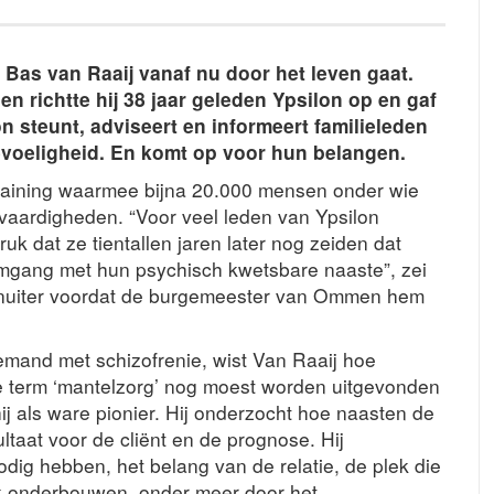
 Bas van Raaij vanaf nu door het leven gaat.
n richtte hij 38 jaar geleden Ypsilon op en gaf
n steunt, adviseert en informeert familieleden
oeligheid. En komt op voor hun belangen.
training waarmee bijna 20.000 mensen onder wie
ievaardigheden. “Voor veel leden van Ypsilon
uk dat ze tientallen jaren later nog zeiden dat
omgang met hun psychisch kwetsbare naaste”, zei
venuiter voordat de burgemeester van Ommen hem
iemand met schizofrenie, wist Van Raaij hoe
 de term ‘mantelzorg’ nog moest worden uitgevonden
ij als ware pionier. Hij onderzocht hoe naasten de
ltaat voor de cliënt en de prognose. Hij
ig hebben, het belang van de relatie, de plek die
jk onderbouwen, onder meer door het