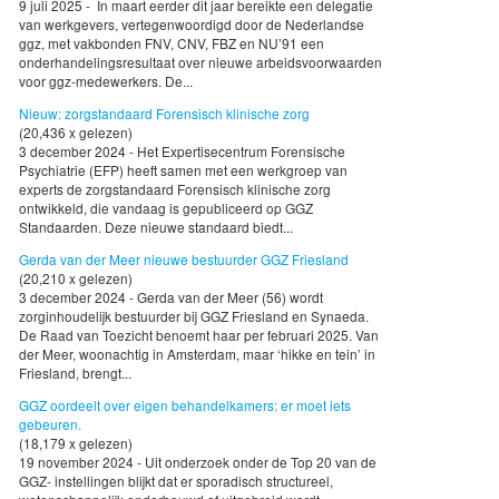
9 juli 2025 - In maart eerder dit jaar bereikte een delegatie
van werkgevers, vertegenwoordigd door de Nederlandse
ggz, met vakbonden FNV, CNV, FBZ en NU’91 een
onderhandelingsresultaat over nieuwe arbeidsvoorwaarden
voor ggz-medewerkers. De...
Nieuw: zorgstandaard Forensisch klinische zorg
(20,436 x gelezen)
3 december 2024 - Het Expertisecentrum Forensische
Psychiatrie (EFP) heeft samen met een werkgroep van
experts de zorgstandaard Forensisch klinische zorg
ontwikkeld, die vandaag is gepubliceerd op GGZ
Standaarden. Deze nieuwe standaard biedt...
Gerda van der Meer nieuwe bestuurder GGZ Friesland
(20,210 x gelezen)
3 december 2024 - Gerda van der Meer (56) wordt
zorginhoudelijk bestuurder bij GGZ Friesland en Synaeda.
De Raad van Toezicht benoemt haar per februari 2025. Van
der Meer, woonachtig in Amsterdam, maar ‘hikke en tein’ in
Friesland, brengt...
GGZ oordeelt over eigen behandelkamers: er moet iets
gebeuren.
(18,179 x gelezen)
19 november 2024 - Uit onderzoek onder de Top 20 van de
GGZ- instellingen blijkt dat er sporadisch structureel,