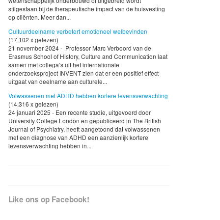
wetenschappelijk onderbouwd of uitgebreid wordt
stilgestaan bij de therapeutische impact van de huisvesting
op cliënten. Meer dan...
Cultuurdeelname verbetert emotioneel welbevinden
(17,102 x gelezen)
21 november 2024 - Professor Marc Verboord van de
Erasmus School of History, Culture and Communication laat
samen met collega’s uit het internationale
onderzoeksproject INVENT zien dat er een positief effect
uitgaat van deelname aan culturele...
Volwassenen met ADHD hebben kortere levensverwachting
(14,316 x gelezen)
24 januari 2025 - Een recente studie, uitgevoerd door
University College London en gepubliceerd in The British
Journal of Psychiatry, heeft aangetoond dat volwassenen
met een diagnose van ADHD een aanzienlijk kortere
levensverwachting hebben in...
Like ons op Facebook!