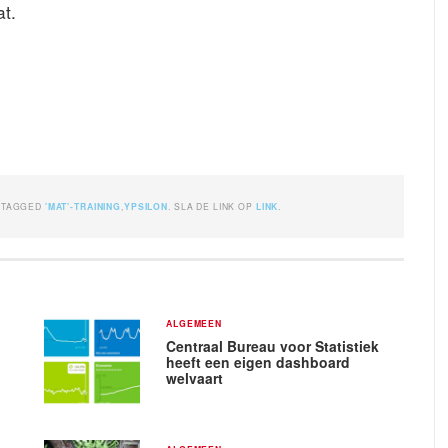
t.
ETAGGED
'MAT'-TRAINING
,
YPSILON
. SLA DE LINK OP
LINK
.
ALGEMEEN
Centraal Bureau voor Statistiek
heeft een eigen dashboard
welvaart