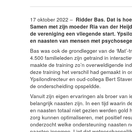
17 oktober 2022 –
Ridder Bas. Dat is hoe
Samen met zijn moeder Ria van der Heijde
de vereniging een vliegende start. Ypsilo
en naasten van mensen met psychosegev
Bas was ook de grondlegger van de ‘Mat’-
4.500 familieleden zijn getraind in interact
maakte de training zo’n overweldigende indr
deze training het verschil had gemaakt in 
Ypsilondirecteur en oud-collega Bert Sta
de onderscheiding opspeldde.
Vanuit zijn eigen ervaringen als broer van 
belangrijk naasten zijn. In een tijd waarin
en naasten totaal niet gezien werden gold h
zorg kunnen optimaliseren, met positief resu
onderzocht welke ondersteuning naasten nod
naasten innemen. Liet dat wetenschappeli