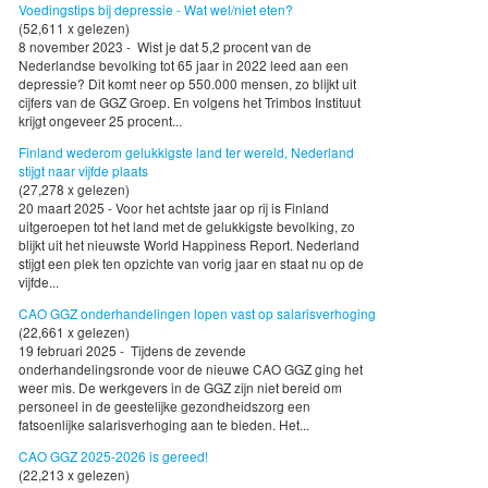
Voedingstips bij depressie - Wat wel/niet eten?
(52,611 x gelezen)
8 november 2023 - Wist je dat 5,2 procent van de
Nederlandse bevolking tot 65 jaar in 2022 leed aan een
depressie? Dit komt neer op 550.000 mensen, zo blijkt uit
cijfers van de GGZ Groep. En volgens het Trimbos Instituut
krijgt ongeveer 25 procent...
Finland wederom gelukkigste land ter wereld, Nederland
stijgt naar vijfde plaats
(27,278 x gelezen)
20 maart 2025 - Voor het achtste jaar op rij is Finland
uitgeroepen tot het land met de gelukkigste bevolking, zo
blijkt uit het nieuwste World Happiness Report. Nederland
stijgt een plek ten opzichte van vorig jaar en staat nu op de
vijfde...
CAO GGZ onderhandelingen lopen vast op salarisverhoging
(22,661 x gelezen)
19 februari 2025 - Tijdens de zevende
onderhandelingsronde voor de nieuwe CAO GGZ ging het
weer mis. De werkgevers in de GGZ zijn niet bereid om
personeel in de geestelijke gezondheidszorg een
fatsoenlijke salarisverhoging aan te bieden. Het...
CAO GGZ 2025-2026 is gereed!
(22,213 x gelezen)