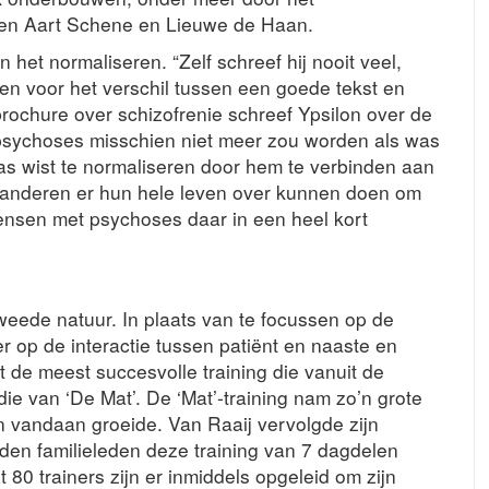
ren Aart Schene en Lieuwe de Haan.
 het normaliseren. “Zelf schreef hij nooit veel,
en voor het verschil tussen een goede tekst en
brochure over schizofrenie schreef Ypsilon over de
psychoses misschien niet meer zou worden als was
s wist te normaliseren door hem te verbinden aan
 anderen er hun hele leven over kunnen doen om
ensen met psychoses daar in een heel kort
eede natuur. In plaats van te focussen op de
er op de interactie tussen patiënt en naaste en
t de meest succesvolle training die vanuit de
ie van ‘De Mat’. De ‘Mat’-training nam zo’n grote
on vandaan groeide. Van Raaij vervolgde zijn
nden familieleden deze training van 7 dagdelen
t 80 trainers zijn er inmiddels opgeleid om zijn