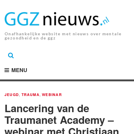
Ga
naar
de
inhoud.
Onafhankelijke website met nieuws over mentale
gezondheid en de ggz
MENU
JEUGD
,
TRAUMA
,
WEBINAR
Lancering van de
Traumanet Academy –
webinar met Christiaan