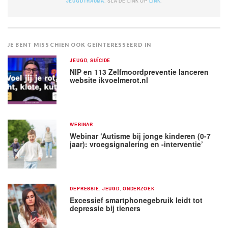
JEUGDTRAUMA
. SLA DE LINK OP
LINK
.
JE BENT MISSCHIEN OOK GEÏNTERESSEERD IN
JEUGD
,
SUÏCIDE
NIP en 113 Zelfmoordpreventie lanceren
website ikvoelmerot.nl
WEBINAR
Webinar ‘Autisme bij jonge kinderen (0-7
jaar): vroegsignalering en -interventie’
DEPRESSIE
,
JEUGD
,
ONDERZOEK
Excessief smartphonegebruik leidt tot
depressie bij tieners