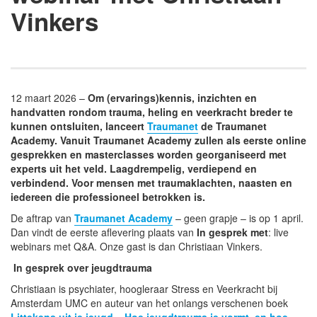
Vinkers
12 maart 2026 –
Om (ervarings)kennis, inzichten en
handvatten rondom trauma, heling en veerkracht breder te
kunnen ontsluiten, lanceert
Traumanet
de Traumanet
Academy. Vanuit Traumanet Academy zullen als eerste online
gesprekken en masterclasses worden georganiseerd met
experts uit het veld. Laagdrempelig, verdiepend en
verbindend. Voor mensen met traumaklachten, naasten en
iedereen die professioneel betrokken is.
De aftrap van
Traumanet Academy
– geen grapje – is op 1 april.
Dan vindt de eerste aflevering plaats van
In gesprek met
: live
webinars met Q&A. Onze gast is dan Christiaan Vinkers.
In gesprek over jeugdtrauma
Christiaan is psychiater, hoogleraar Stress en Veerkracht bij
Amsterdam UMC en auteur van het onlangs verschenen boek
Littekens uit je jeugd – Hoe jeugdtrauma je vormt, en hoe