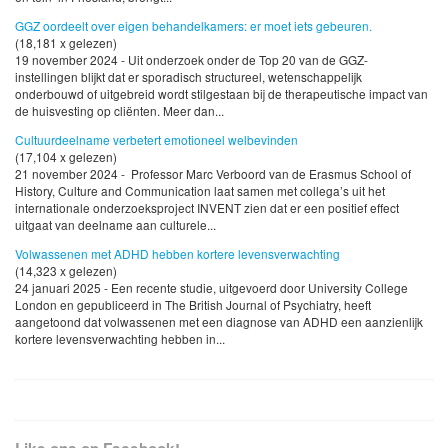
GGZ oordeelt over eigen behandelkamers: er moet iets gebeuren.
(18,181 x gelezen)
19 november 2024 - Uit onderzoek onder de Top 20 van de GGZ-
instellingen blijkt dat er sporadisch structureel, wetenschappelijk
onderbouwd of uitgebreid wordt stilgestaan bij de therapeutische impact van
de huisvesting op cliënten. Meer dan...
Cultuurdeelname verbetert emotioneel welbevinden
(17,104 x gelezen)
21 november 2024 - Professor Marc Verboord van de Erasmus School of
History, Culture and Communication laat samen met collega’s uit het
internationale onderzoeksproject INVENT zien dat er een positief effect
uitgaat van deelname aan culturele...
Volwassenen met ADHD hebben kortere levensverwachting
(14,323 x gelezen)
24 januari 2025 - Een recente studie, uitgevoerd door University College
London en gepubliceerd in The British Journal of Psychiatry, heeft
aangetoond dat volwassenen met een diagnose van ADHD een aanzienlijk
kortere levensverwachting hebben in...