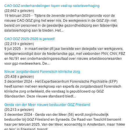
CAO GGZ onderhandelingen lopen vast op salarisverhoging
(22,662 x gelezen)
19 februari 2025 - Tijdens de zevende onderhandelingsronde voor de
nieuwe CAO GGZ ging het weer mis. De werkgevers in de GGZ zijn niet
bereid om personeel in de geestelijke gezondheidszorg een fatsoenlijke
salarisverhoging aan te bieden. Het...
CAO GGZ 2025-2026 is gereed!
(22,219 x gelezen)
9 juli 2025 - In maart eerder dit jaar bereikte een delegatie van werkgevers,
vertegenwoordigd door de Nederlandse ggz, met vakbonden FNV, CNV, FBZ
en NU’91 een onderhandelingsresultaat over nieuwe arbeidsvoorwaarden
voor ggz-medewerkers. De...
Nieuw: zorgstandaard Forensisch klinische zorg
(20,438 x gelezen)
3 december 2024 - Het Expertisecentrum Forensische Psychiatrie (EFP)
heeft samen met een werkgroep van experts de zorgstandaard Forensisch
klinische zorg ontwikkeld, die vandaag is gepubliceerd op GGZ
Standaarden. Deze nieuwe standaard biedt...
Gerda van der Meer nieuwe bestuurder GGZ Friesland
(20,213 x gelezen)
3 december 2024 - Gerda van der Meer (56) wordt zorginhoudelijk
bestuurder bij GGZ Friesland en Synaeda. De Raad van Toezicht benoemt
haar per februari 2025. Van der Meer, woonachtig in Amsterdam, maar ‘hikke
en tein’ in Friesland, brengt...