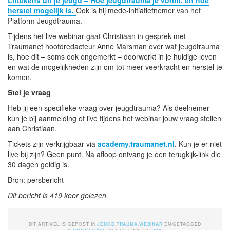
herstel mogelijk is.
Ook is hij mede-initiatiefnemer van het
Platform Jeugdtrauma.
Tijdens het live webinar gaat Christiaan in gesprek met
Traumanet hoofdredacteur Anne Marsman over wat jeugdtrauma
is, hoe dit – soms ook ongemerkt – doorwerkt in je huidige leven
en wat de mogelijkheden zijn om tot meer veerkracht en herstel te
komen.
Stel je vraag
Heb jij een specifieke vraag over jeugdtrauma? Als deelnemer
kun je bij aanmelding of live tijdens het webinar jouw vraag stellen
aan Christiaan.
Tickets zijn verkrijgbaar via
academy.traumanet.nl
. Kun je er niet
live bij zijn? Geen punt. Na afloop ontvang je een terugkijk-link die
30 dagen geldig is.
Bron: persbericht
Dit bericht is 419 keer gelezen.
DIT ARTIKEL IS GEPOST IN
JEUGD
,
TRAUMA
,
WEBINAR
EN GETAGGED