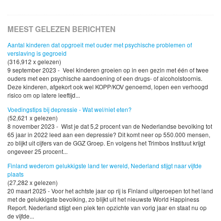
MEEST GELEZEN BERICHTEN
Aantal kinderen dat opgroeit met ouder met psychische problemen of
verslaving is gegroeid
(316,912 x gelezen)
9 september 2023 - Veel kinderen groeien op in een gezin met één of twee
ouders met een psychische aandoening of een drugs- of alcoholstoornis.
Deze kinderen, afgekort ook wel KOPP/KOV genoemd, lopen een verhoogd
risico om op latere leeftijd...
Voedingstips bij depressie - Wat wel/niet eten?
(52,621 x gelezen)
8 november 2023 - Wist je dat 5,2 procent van de Nederlandse bevolking tot
65 jaar in 2022 leed aan een depressie? Dit komt neer op 550.000 mensen,
zo blijkt uit cijfers van de GGZ Groep. En volgens het Trimbos Instituut krijgt
ongeveer 25 procent...
Finland wederom gelukkigste land ter wereld, Nederland stijgt naar vijfde
plaats
(27,282 x gelezen)
20 maart 2025 - Voor het achtste jaar op rij is Finland uitgeroepen tot het land
met de gelukkigste bevolking, zo blijkt uit het nieuwste World Happiness
Report. Nederland stijgt een plek ten opzichte van vorig jaar en staat nu op
de vijfde...