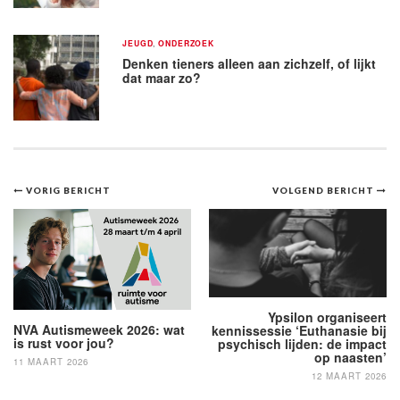
JEUGD
,
ONDERZOEK
Denken tieners alleen aan zichzelf, of lijkt
dat maar zo?
Bericht
VORIG BERICHT
VOLGEND BERICHT
navigatie
Ypsilon organiseert
NVA Autismeweek 2026: wat
kennissessie ‘Euthanasie bij
is rust voor jou?
psychisch lijden: de impact
op naasten’
11 MAART 2026
12 MAART 2026