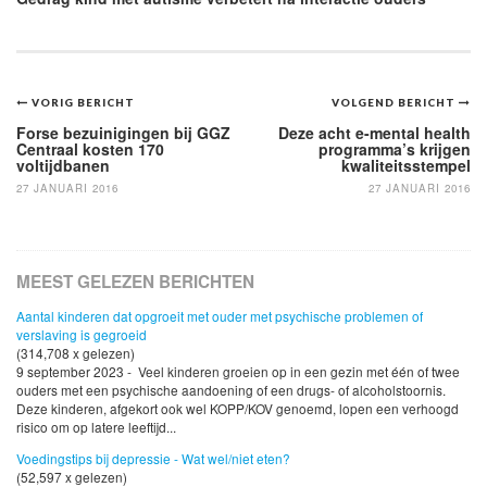
Bericht
VORIG BERICHT
VOLGEND BERICHT
navigatie
Forse bezuinigingen bij GGZ
Deze acht e-mental health
Centraal kosten 170
programma’s krijgen
voltijdbanen
kwaliteitsstempel
27 JANUARI 2016
27 JANUARI 2016
MEEST GELEZEN BERICHTEN
Aantal kinderen dat opgroeit met ouder met psychische problemen of
verslaving is gegroeid
(314,708 x gelezen)
9 september 2023 - Veel kinderen groeien op in een gezin met één of twee
ouders met een psychische aandoening of een drugs- of alcoholstoornis.
Deze kinderen, afgekort ook wel KOPP/KOV genoemd, lopen een verhoogd
risico om op latere leeftijd...
Voedingstips bij depressie - Wat wel/niet eten?
(52,597 x gelezen)