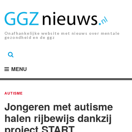
Ga
naar
de
inhoud.
Onafhankelijke website met nieuws over mentale
gezondheid en de ggz
MENU
AUTISME
Jongeren met autisme
halen rijbewijs dankzij
project START