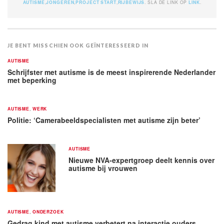
AUTISME
,
JONGEREN
,
PROJECT START
,
RIJBEWIJS
. SLA DE LINK OP
LINK
.
JE BENT MISSCHIEN OOK GEÏNTERESSEERD IN
AUTISME
Schrijfster met autisme is de meest inspirerende Nederlander
met beperking
AUTISME
,
WERK
Politie: ‘Camerabeeldspecialisten met autisme zijn beter’
AUTISME
Nieuwe NVA-expertgroep deelt kennis over
autisme bij vrouwen
AUTISME
,
ONDERZOEK
Gedrag kind met autisme verbetert na interactie ouders