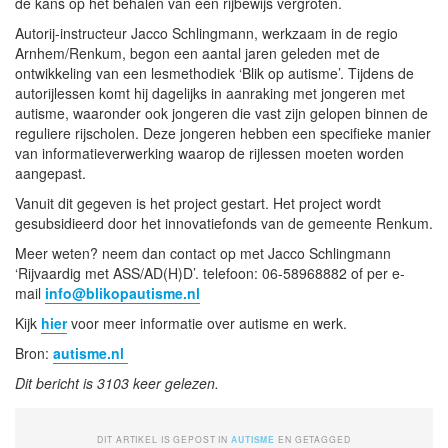
de kans op het behalen van een rijbewijs vergroten.
Autorij-instructeur Jacco Schlingmann, werkzaam in de regio
Arnhem/Renkum, begon een aantal jaren geleden met de
ontwikkeling van een lesmethodiek ‘Blik op autisme’. Tijdens de
autorijlessen komt hij dagelijks in aanraking met jongeren met
autisme, waaronder ook jongeren die vast zijn gelopen binnen de
reguliere rijscholen. Deze jongeren hebben een specifieke manier
van informatieverwerking waarop de rijlessen moeten worden
aangepast.
Vanuit dit gegeven is het project gestart. Het project wordt
gesubsidieerd door het innovatiefonds van de gemeente Renkum.
Meer weten? neem dan contact op met Jacco Schlingmann
‘Rijvaardig met ASS/AD(H)D’. telefoon: 06-58968882 of per e-
mail
info@blikopautisme.nl
Kijk
hier
voor meer informatie over autisme en werk.
Bron:
autisme.nl
Dit bericht is 3103 keer gelezen.
DIT ARTIKEL IS GEPOST IN
AUTISME
EN GETAGGED