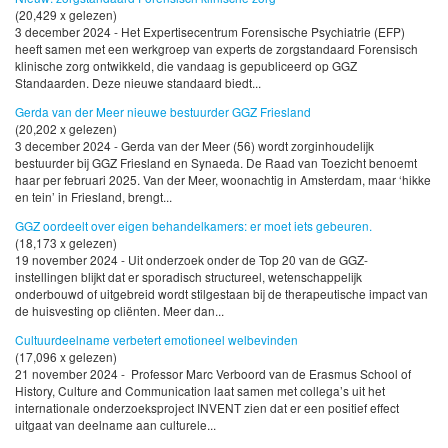
(20,429 x gelezen)
3 december 2024 - Het Expertisecentrum Forensische Psychiatrie (EFP)
heeft samen met een werkgroep van experts de zorgstandaard Forensisch
klinische zorg ontwikkeld, die vandaag is gepubliceerd op GGZ
Standaarden. Deze nieuwe standaard biedt...
Gerda van der Meer nieuwe bestuurder GGZ Friesland
(20,202 x gelezen)
3 december 2024 - Gerda van der Meer (56) wordt zorginhoudelijk
bestuurder bij GGZ Friesland en Synaeda. De Raad van Toezicht benoemt
haar per februari 2025. Van der Meer, woonachtig in Amsterdam, maar ‘hikke
en tein’ in Friesland, brengt...
GGZ oordeelt over eigen behandelkamers: er moet iets gebeuren.
(18,173 x gelezen)
19 november 2024 - Uit onderzoek onder de Top 20 van de GGZ-
instellingen blijkt dat er sporadisch structureel, wetenschappelijk
onderbouwd of uitgebreid wordt stilgestaan bij de therapeutische impact van
de huisvesting op cliënten. Meer dan...
Cultuurdeelname verbetert emotioneel welbevinden
(17,096 x gelezen)
21 november 2024 - Professor Marc Verboord van de Erasmus School of
History, Culture and Communication laat samen met collega’s uit het
internationale onderzoeksproject INVENT zien dat er een positief effect
uitgaat van deelname aan culturele...