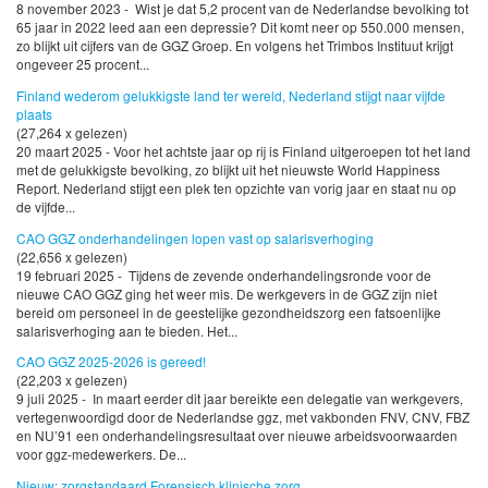
8 november 2023 - Wist je dat 5,2 procent van de Nederlandse bevolking tot
65 jaar in 2022 leed aan een depressie? Dit komt neer op 550.000 mensen,
zo blijkt uit cijfers van de GGZ Groep. En volgens het Trimbos Instituut krijgt
ongeveer 25 procent...
Finland wederom gelukkigste land ter wereld, Nederland stijgt naar vijfde
plaats
(27,264 x gelezen)
20 maart 2025 - Voor het achtste jaar op rij is Finland uitgeroepen tot het land
met de gelukkigste bevolking, zo blijkt uit het nieuwste World Happiness
Report. Nederland stijgt een plek ten opzichte van vorig jaar en staat nu op
de vijfde...
CAO GGZ onderhandelingen lopen vast op salarisverhoging
(22,656 x gelezen)
19 februari 2025 - Tijdens de zevende onderhandelingsronde voor de
nieuwe CAO GGZ ging het weer mis. De werkgevers in de GGZ zijn niet
bereid om personeel in de geestelijke gezondheidszorg een fatsoenlijke
salarisverhoging aan te bieden. Het...
CAO GGZ 2025-2026 is gereed!
(22,203 x gelezen)
9 juli 2025 - In maart eerder dit jaar bereikte een delegatie van werkgevers,
vertegenwoordigd door de Nederlandse ggz, met vakbonden FNV, CNV, FBZ
en NU’91 een onderhandelingsresultaat over nieuwe arbeidsvoorwaarden
voor ggz-medewerkers. De...
Nieuw: zorgstandaard Forensisch klinische zorg