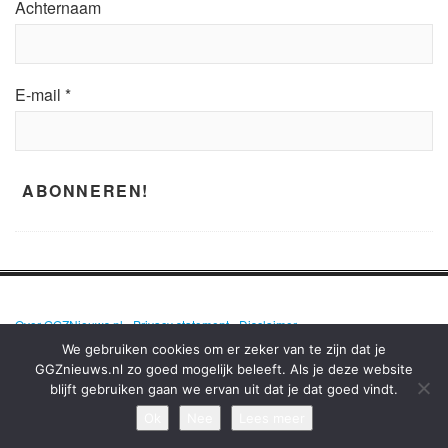
Achternaam
E-mail
*
Over GGZNieuws.nl
•
Privacy statement
•
Disclaimer
We gebruiken cookies om er zeker van te zijn dat je
GGZnieuws.nl zo goed mogelijk beleeft. Als je deze website
blijft gebruiken gaan we ervan uit dat je dat goed vindt.
GGZNIEUWS.NL – ELKE DAG HET NIEUWS OVER MENTALE GEZONDHEID
EN DE GGZ OP EEN RIJ!
Ok
Nee
Lees meer
TERUG NAAR BOVEN