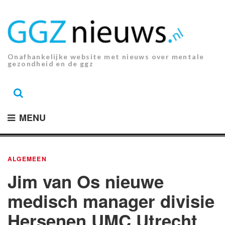
Ga
naar
de
inhoud.
Onafhankelijke website met nieuws over mentale
gezondheid en de ggz
MENU
ALGEMEEN
Jim van Os nieuwe
medisch manager divisie
Hersenen UMC Utrecht