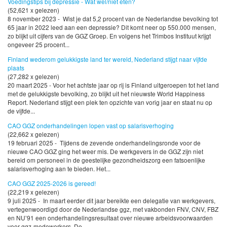
Voedingstips bij depressie - Wat wel/niet eten?
(52,621 x gelezen)
8 november 2023 - Wist je dat 5,2 procent van de Nederlandse bevolking tot
65 jaar in 2022 leed aan een depressie? Dit komt neer op 550.000 mensen,
zo blijkt uit cijfers van de GGZ Groep. En volgens het Trimbos Instituut krijgt
ongeveer 25 procent...
Finland wederom gelukkigste land ter wereld, Nederland stijgt naar vijfde
plaats
(27,282 x gelezen)
20 maart 2025 - Voor het achtste jaar op rij is Finland uitgeroepen tot het land
met de gelukkigste bevolking, zo blijkt uit het nieuwste World Happiness
Report. Nederland stijgt een plek ten opzichte van vorig jaar en staat nu op
de vijfde...
CAO GGZ onderhandelingen lopen vast op salarisverhoging
(22,662 x gelezen)
19 februari 2025 - Tijdens de zevende onderhandelingsronde voor de
nieuwe CAO GGZ ging het weer mis. De werkgevers in de GGZ zijn niet
bereid om personeel in de geestelijke gezondheidszorg een fatsoenlijke
salarisverhoging aan te bieden. Het...
CAO GGZ 2025-2026 is gereed!
(22,219 x gelezen)
9 juli 2025 - In maart eerder dit jaar bereikte een delegatie van werkgevers,
vertegenwoordigd door de Nederlandse ggz, met vakbonden FNV, CNV, FBZ
en NU’91 een onderhandelingsresultaat over nieuwe arbeidsvoorwaarden
voor ggz-medewerkers. De...