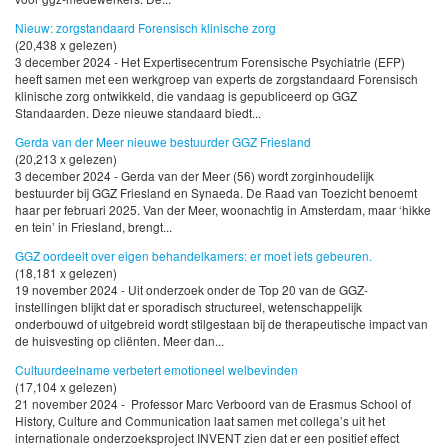
Nieuw: zorgstandaard Forensisch klinische zorg
(20,438 x gelezen)
3 december 2024 - Het Expertisecentrum Forensische Psychiatrie (EFP)
heeft samen met een werkgroep van experts de zorgstandaard Forensisch
klinische zorg ontwikkeld, die vandaag is gepubliceerd op GGZ
Standaarden. Deze nieuwe standaard biedt...
Gerda van der Meer nieuwe bestuurder GGZ Friesland
(20,213 x gelezen)
3 december 2024 - Gerda van der Meer (56) wordt zorginhoudelijk
bestuurder bij GGZ Friesland en Synaeda. De Raad van Toezicht benoemt
haar per februari 2025. Van der Meer, woonachtig in Amsterdam, maar ‘hikke
en tein’ in Friesland, brengt...
GGZ oordeelt over eigen behandelkamers: er moet iets gebeuren.
(18,181 x gelezen)
19 november 2024 - Uit onderzoek onder de Top 20 van de GGZ-
instellingen blijkt dat er sporadisch structureel, wetenschappelijk
onderbouwd of uitgebreid wordt stilgestaan bij de therapeutische impact van
de huisvesting op cliënten. Meer dan...
Cultuurdeelname verbetert emotioneel welbevinden
(17,104 x gelezen)
21 november 2024 - Professor Marc Verboord van de Erasmus School of
History, Culture and Communication laat samen met collega’s uit het
internationale onderzoeksproject INVENT zien dat er een positief effect