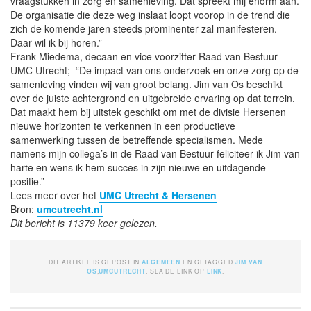
vraagstukken in zorg en samenleving. Dat spreekt mij enorm aan.
De organisatie die deze weg inslaat loopt voorop in de trend die
zich de komende jaren steeds prominenter zal manifesteren.
Daar wil ik bij horen.”
Frank Miedema, decaan en vice voorzitter Raad van Bestuur
UMC Utrecht; “De impact van ons onderzoek en onze zorg op de
samenleving vinden wij van groot belang. Jim van Os beschikt
over de juiste achtergrond en uitgebreide ervaring op dat terrein.
Dat maakt hem bij uitstek geschikt om met de divisie Hersenen
nieuwe horizonten te verkennen in een productieve
samenwerking tussen de betreffende specialismen. Mede
namens mijn collega’s in de Raad van Bestuur feliciteer ik Jim van
harte en wens ik hem succes in zijn nieuwe en uitdagende
positie.”
Lees meer over het
UMC Utrecht & Hersenen
Bron:
umcutrecht.nl
Dit bericht is 11379 keer gelezen.
DIT ARTIKEL IS GEPOST IN
ALGEMEEN
EN GETAGGED
JIM VAN
OS
,
UMCUTRECHT
. SLA DE LINK OP
LINK
.