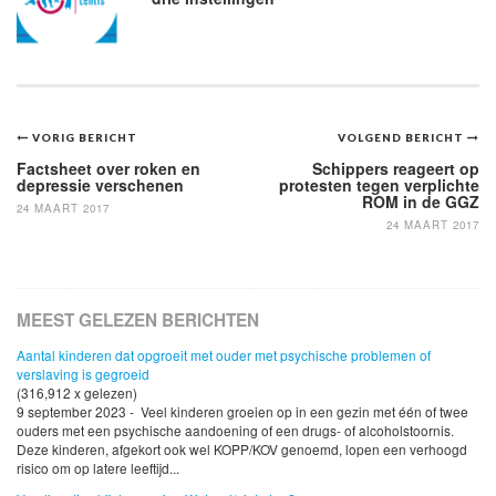
Bericht
VORIG BERICHT
VOLGEND BERICHT
navigatie
Factsheet over roken en
Schippers reageert op
depressie verschenen
protesten tegen verplichte
ROM in de GGZ
24 MAART 2017
24 MAART 2017
MEEST GELEZEN BERICHTEN
Aantal kinderen dat opgroeit met ouder met psychische problemen of
verslaving is gegroeid
(316,912 x gelezen)
9 september 2023 - Veel kinderen groeien op in een gezin met één of twee
ouders met een psychische aandoening of een drugs- of alcoholstoornis.
Deze kinderen, afgekort ook wel KOPP/KOV genoemd, lopen een verhoogd
risico om op latere leeftijd...