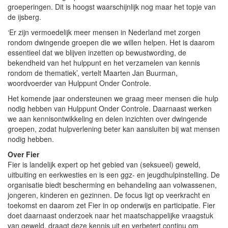
groeperingen. Dit is hoogst waarschijnlijk nog maar het topje van
de ijsberg.
‘Er zijn vermoedelijk meer mensen in Nederland met zorgen
rondom dwingende groepen die we willen helpen. Het is daarom
essentieel dat we blijven inzetten op bewustwording, de
bekendheid van het hulppunt en het verzamelen van kennis
rondom de thematiek’, vertelt Maarten Jan Buurman,
woordvoerder van Hulppunt Onder Controle.
Het komende jaar ondersteunen we graag meer mensen die hulp
nodig hebben van Hulppunt Onder Controle. Daarnaast werken
we aan kennisontwikkeling en delen inzichten over dwingende
groepen, zodat hulpverlening beter kan aansluiten bij wat mensen
nodig hebben.
Over Fier
Fier is landelijk expert op het gebied van (seksueel) geweld,
uitbuiting en eerkwesties en is een ggz- en jeugdhulpinstelling. De
organisatie biedt bescherming en behandeling aan volwassenen,
jongeren, kinderen en gezinnen. De focus ligt op veerkracht en
toekomst en daarom zet Fier in op onderwijs en participatie. Fier
doet daarnaast onderzoek naar het maatschappelijke vraagstuk
van geweld, draagt deze kennis uit en verbetert continu om