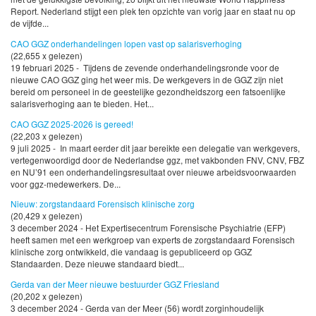
Report. Nederland stijgt een plek ten opzichte van vorig jaar en staat nu op
de vijfde...
CAO GGZ onderhandelingen lopen vast op salarisverhoging
(22,655 x gelezen)
19 februari 2025 - Tijdens de zevende onderhandelingsronde voor de
nieuwe CAO GGZ ging het weer mis. De werkgevers in de GGZ zijn niet
bereid om personeel in de geestelijke gezondheidszorg een fatsoenlijke
salarisverhoging aan te bieden. Het...
CAO GGZ 2025-2026 is gereed!
(22,203 x gelezen)
9 juli 2025 - In maart eerder dit jaar bereikte een delegatie van werkgevers,
vertegenwoordigd door de Nederlandse ggz, met vakbonden FNV, CNV, FBZ
en NU’91 een onderhandelingsresultaat over nieuwe arbeidsvoorwaarden
voor ggz-medewerkers. De...
Nieuw: zorgstandaard Forensisch klinische zorg
(20,429 x gelezen)
3 december 2024 - Het Expertisecentrum Forensische Psychiatrie (EFP)
heeft samen met een werkgroep van experts de zorgstandaard Forensisch
klinische zorg ontwikkeld, die vandaag is gepubliceerd op GGZ
Standaarden. Deze nieuwe standaard biedt...
Gerda van der Meer nieuwe bestuurder GGZ Friesland
(20,202 x gelezen)
3 december 2024 - Gerda van der Meer (56) wordt zorginhoudelijk