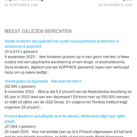
26 NOVEMBER 2025
28 NOVEMBER 2025
MEEST GELEZEN BERICHTEN
Aantal kinderen dat opgroeit met ouder met psychische problemen of
verslaving is gegroeid
(314,419 x gelezen)
9 september 2023 - Veel kinderen groeien op in een gezin met één of twee
ouders met een psychische aandoening of een drugs- of alcoholstoornis.
Deze kinderen, afgekort ook wel KOPP/KOV genoemd, lopen een verhoogd
risico om op latere leeftijd...
Voedingstips bij depressie - Wat wel/niet eten?
(52,595 x gelezen)
8 november 2023 - Wist je dat 5,2 procent van de Nederlandse bevolking tot
65 jaar in 2022 leed aan een depressie? Dit komt neer op 550.000 mensen,
zo blijkt uit cijfers van de GGZ Groep. En volgens het Trimbos Instituut krijgt
ongeveer 25 procent...
Finland wederom gelukkigste land ter wereld, Nederland stijgt naar vijfde
plaats
(27,264 x gelezen)
20 maart 2025 - Voor het achtste jaar op rij is Finland uitgeroepen tot het land
met de gelukkigste bevolking, zo blijkt uit het nieuwste World Happiness