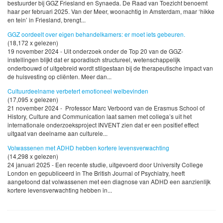
bestuurder bij GGZ Friesland en Synaeda. De Raad van Toezicht benoemt
haar per februari 2025. Van der Meer, woonachtig in Amsterdam, maar ‘hikke
en tein’ in Friesland, brengt...
GGZ oordeelt over eigen behandelkamers: er moet iets gebeuren.
(18,172 x gelezen)
19 november 2024 - Uit onderzoek onder de Top 20 van de GGZ-
instellingen blijkt dat er sporadisch structureel, wetenschappelijk
onderbouwd of uitgebreid wordt stilgestaan bij de therapeutische impact van
de huisvesting op cliënten. Meer dan...
Cultuurdeelname verbetert emotioneel welbevinden
(17,095 x gelezen)
21 november 2024 - Professor Marc Verboord van de Erasmus School of
History, Culture and Communication laat samen met collega’s uit het
internationale onderzoeksproject INVENT zien dat er een positief effect
uitgaat van deelname aan culturele...
Volwassenen met ADHD hebben kortere levensverwachting
(14,298 x gelezen)
24 januari 2025 - Een recente studie, uitgevoerd door University College
London en gepubliceerd in The British Journal of Psychiatry, heeft
aangetoond dat volwassenen met een diagnose van ADHD een aanzienlijk
kortere levensverwachting hebben in...