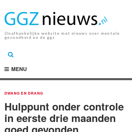
Ga
naar
de
inhoud.
Onafhankelijke website met nieuws over mentale
gezondheid en de ggz
MENU
DWANG EN DRANG
Hulppunt onder controle
in eerste drie maanden
goed gevonden