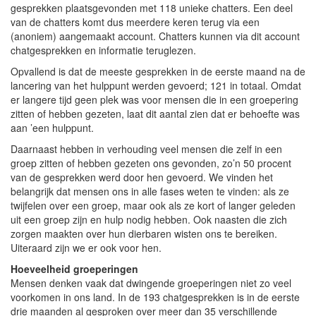
gesprekken plaatsgevonden met 118 unieke chatters. Een deel
van de chatters komt dus meerdere keren terug via een
(anoniem) aangemaakt account. Chatters kunnen via dit account
chatgesprekken en informatie teruglezen.
Opvallend is dat de meeste gesprekken in de eerste maand na de
lancering van het hulppunt werden gevoerd; 121 in totaal. Omdat
er langere tijd geen plek was voor mensen die in een groepering
zitten of hebben gezeten, laat dit aantal zien dat er behoefte was
aan ’een hulppunt.
Daarnaast hebben in verhouding veel mensen die zelf in een
groep zitten of hebben gezeten ons gevonden, zo’n 50 procent
van de gesprekken werd door hen gevoerd. We vinden het
belangrijk dat mensen ons in alle fases weten te vinden: als ze
twijfelen over een groep, maar ook als ze kort of langer geleden
uit een groep zijn en hulp nodig hebben. Ook naasten die zich
zorgen maakten over hun dierbaren wisten ons te bereiken.
Uiteraard zijn we er ook voor hen.
Hoeveelheid groeperingen
Mensen denken vaak dat dwingende groeperingen niet zo veel
voorkomen in ons land. In de 193 chatgesprekken is in de eerste
drie maanden al gesproken over meer dan 35 verschillende