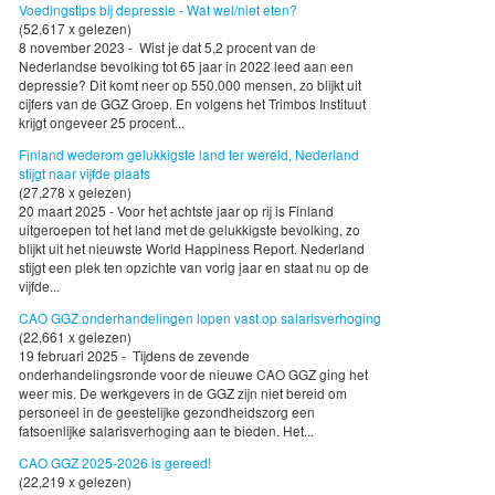
Voedingstips bij depressie - Wat wel/niet eten?
(52,617 x gelezen)
8 november 2023 - Wist je dat 5,2 procent van de
Nederlandse bevolking tot 65 jaar in 2022 leed aan een
depressie? Dit komt neer op 550.000 mensen, zo blijkt uit
cijfers van de GGZ Groep. En volgens het Trimbos Instituut
krijgt ongeveer 25 procent...
Finland wederom gelukkigste land ter wereld, Nederland
stijgt naar vijfde plaats
(27,278 x gelezen)
20 maart 2025 - Voor het achtste jaar op rij is Finland
uitgeroepen tot het land met de gelukkigste bevolking, zo
blijkt uit het nieuwste World Happiness Report. Nederland
stijgt een plek ten opzichte van vorig jaar en staat nu op de
vijfde...
CAO GGZ onderhandelingen lopen vast op salarisverhoging
(22,661 x gelezen)
19 februari 2025 - Tijdens de zevende
onderhandelingsronde voor de nieuwe CAO GGZ ging het
weer mis. De werkgevers in de GGZ zijn niet bereid om
personeel in de geestelijke gezondheidszorg een
fatsoenlijke salarisverhoging aan te bieden. Het...
CAO GGZ 2025-2026 is gereed!
(22,219 x gelezen)