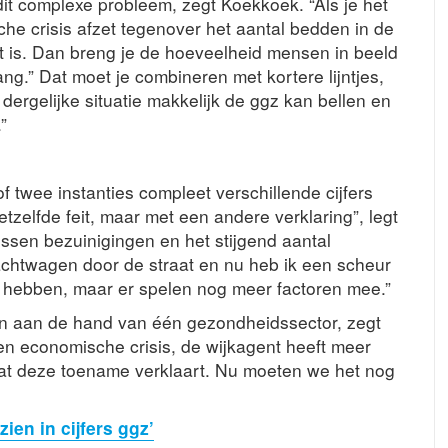
dit complexe probleem, zegt Koekkoek. “Als je het
e crisis afzet tegenover het aantal bedden in de
rt is. Dan breng je de hoeveelheid mensen in beeld
g.” Dat moet je combineren met kortere lijntjes,
 dergelijke situatie makkelijk de ggz kan bellen en
”
sof twee instanties compleet verschillende cijfers
etzelfde feit, maar met een andere verklaring”, legt
ussen bezuinigingen en het stijgend aantal
rachtwagen door de straat en nu heb ik een scheur
 te hebben, maar er spelen nog meer factoren mee.”
ren aan de hand van één gezondheidssector, zegt
en economische crisis, de wijkagent heeft meer
dat deze toename verklaart. Nu moeten we het nog
ien in cijfers ggz’