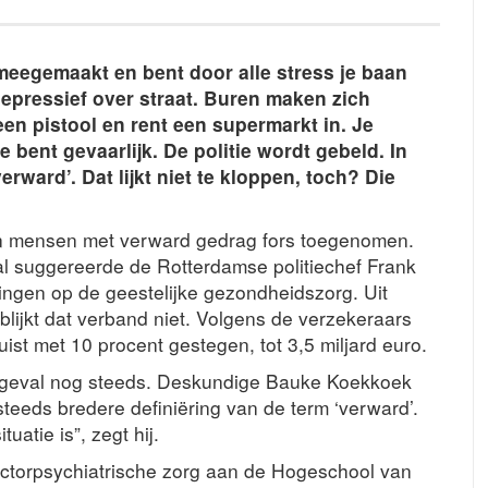
meegemaakt en bent door alle stress je baan
depressief over straat. Buren maken zich
een pistool en rent een supermarkt in. Je
 bent gevaarlijk. De politie wordt gebeld. In
erward’. Dat lijkt niet te kloppen, toch? Die
van mensen met verward gedrag fors toegenomen.
, al suggereerde de Rotterdamse politiechef Frank
ingen op de geestelijke gezondheidszorg. Uit
 blijkt dat verband niet. Volgens de verzekeraars
 juist met 10 procent gestegen, tot 3,5 miljard euro.
er geval nog steeds. Deskundige Bauke Koekkoek
teeds bredere definiëring van de term ‘verward’.
uatie is”, zegt hij.
ectorpsychiatrische zorg aan de Hogeschool van