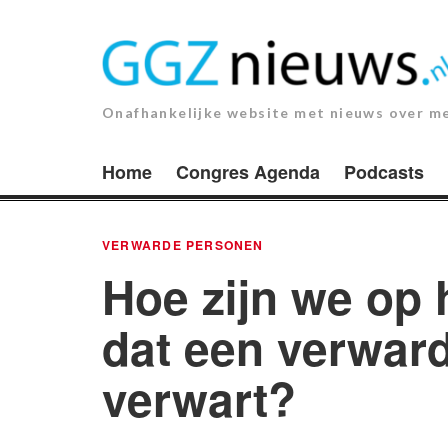
Ga
naar
de
inhoud.
Onafhankelijke website met nieuws over m
Home
Congres Agenda
Podcasts
VERWARDE PERSONEN
Hoe zijn we op
dat een verwar
verwart?