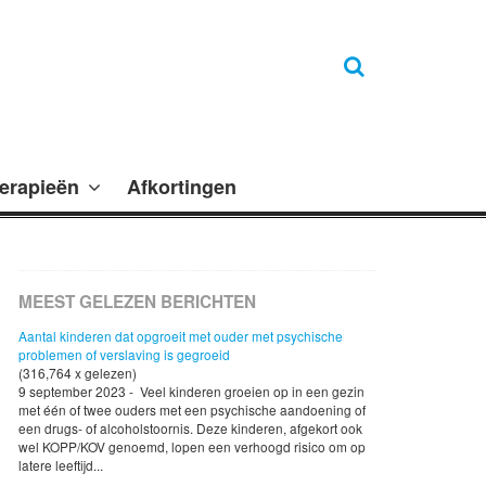
erapieën
Afkortingen
MEEST GELEZEN BERICHTEN
Aantal kinderen dat opgroeit met ouder met psychische
problemen of verslaving is gegroeid
(316,764 x gelezen)
9 september 2023 - Veel kinderen groeien op in een gezin
met één of twee ouders met een psychische aandoening of
een drugs- of alcoholstoornis. Deze kinderen, afgekort ook
wel KOPP/KOV genoemd, lopen een verhoogd risico om op
latere leeftijd...