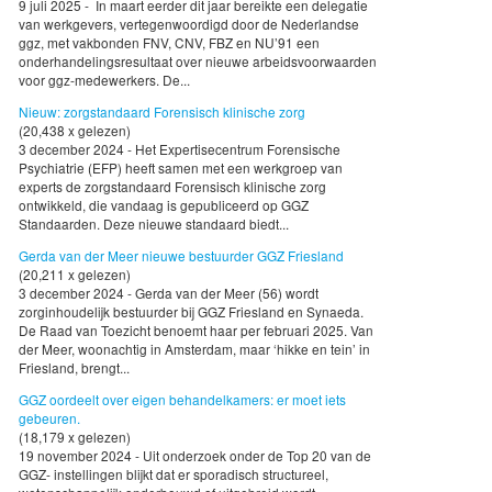
9 juli 2025 - In maart eerder dit jaar bereikte een delegatie
van werkgevers, vertegenwoordigd door de Nederlandse
ggz, met vakbonden FNV, CNV, FBZ en NU’91 een
onderhandelingsresultaat over nieuwe arbeidsvoorwaarden
voor ggz-medewerkers. De...
Nieuw: zorgstandaard Forensisch klinische zorg
(20,438 x gelezen)
3 december 2024 - Het Expertisecentrum Forensische
Psychiatrie (EFP) heeft samen met een werkgroep van
experts de zorgstandaard Forensisch klinische zorg
ontwikkeld, die vandaag is gepubliceerd op GGZ
Standaarden. Deze nieuwe standaard biedt...
Gerda van der Meer nieuwe bestuurder GGZ Friesland
(20,211 x gelezen)
3 december 2024 - Gerda van der Meer (56) wordt
zorginhoudelijk bestuurder bij GGZ Friesland en Synaeda.
De Raad van Toezicht benoemt haar per februari 2025. Van
der Meer, woonachtig in Amsterdam, maar ‘hikke en tein’ in
Friesland, brengt...
GGZ oordeelt over eigen behandelkamers: er moet iets
gebeuren.
(18,179 x gelezen)
19 november 2024 - Uit onderzoek onder de Top 20 van de
GGZ- instellingen blijkt dat er sporadisch structureel,