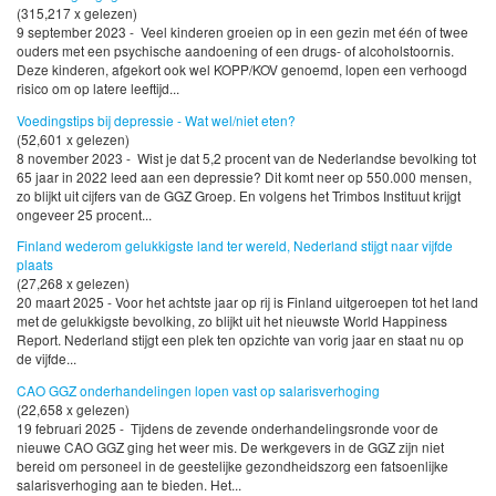
(315,217 x gelezen)
9 september 2023 - Veel kinderen groeien op in een gezin met één of twee
ouders met een psychische aandoening of een drugs- of alcoholstoornis.
Deze kinderen, afgekort ook wel KOPP/KOV genoemd, lopen een verhoogd
risico om op latere leeftijd...
Voedingstips bij depressie - Wat wel/niet eten?
(52,601 x gelezen)
8 november 2023 - Wist je dat 5,2 procent van de Nederlandse bevolking tot
65 jaar in 2022 leed aan een depressie? Dit komt neer op 550.000 mensen,
zo blijkt uit cijfers van de GGZ Groep. En volgens het Trimbos Instituut krijgt
ongeveer 25 procent...
Finland wederom gelukkigste land ter wereld, Nederland stijgt naar vijfde
plaats
(27,268 x gelezen)
20 maart 2025 - Voor het achtste jaar op rij is Finland uitgeroepen tot het land
met de gelukkigste bevolking, zo blijkt uit het nieuwste World Happiness
Report. Nederland stijgt een plek ten opzichte van vorig jaar en staat nu op
de vijfde...
CAO GGZ onderhandelingen lopen vast op salarisverhoging
(22,658 x gelezen)
19 februari 2025 - Tijdens de zevende onderhandelingsronde voor de
nieuwe CAO GGZ ging het weer mis. De werkgevers in de GGZ zijn niet
bereid om personeel in de geestelijke gezondheidszorg een fatsoenlijke
salarisverhoging aan te bieden. Het...