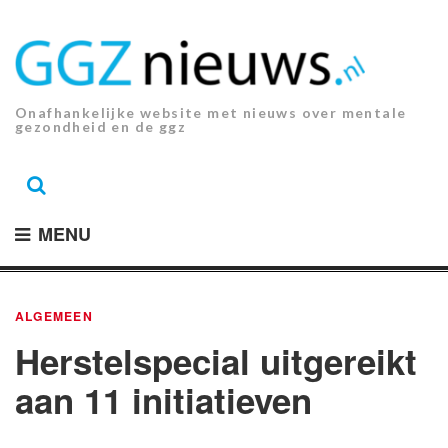
Ga
naar
de
inhoud.
Onafhankelijke website met nieuws over mentale
gezondheid en de ggz
MENU
ALGEMEEN
Herstelspecial uitgereikt
aan 11 initiatieven