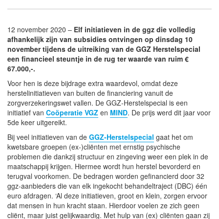
12 november 2020 –
Elf initiatieven in de ggz die volledig
afhankelijk zijn van subsidies ontvingen op dinsdag 10
november tijdens de uitreiking van de GGZ Herstelspecial
een financieel steuntje in de rug ter waarde van ruim €
67.000,-.
Voor hen is deze bijdrage extra waardevol, omdat deze
herstelinitiatieven van buiten de financiering vanuit de
zorgverzekeringswet vallen. De GGZ-Herstelspecial is een
initiatief van
Coöperatie VGZ
en
MIND
. De prijs werd dit jaar voor
5de keer uitgereikt.
Bij veel initiatieven van de
GGZ-Herstelspecial
gaat het om
kwetsbare groepen (ex-)cliënten met ernstig psychische
problemen die dankzij structuur en zingeving weer een plek in de
maatschappij krijgen. Hiermee wordt hun herstel bevorderd en
terugval voorkomen. De bedragen worden gefinancierd door 32
ggz-aanbieders die van elk ingekocht behandeltraject (DBC) één
euro afdragen. ‘Al deze initiatieven, groot en klein, zorgen ervoor
dat mensen in hun kracht staan. Hierdoor voelen ze zich geen
cliënt, maar juist gelijkwaardig. Met hulp van (ex) cliënten gaan zij