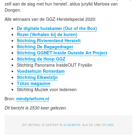
zelf aan de slag met hun herstel’, aldus jurylid Marloes van
Dongen.
Alle winnaars van de GGZ-Herstelspecial 2020:
De digitale huiskamer (Out of the Box)
Rozet (Verhalen bij de buren)
Stichting Rivierenland Herstelt
Stichting De Bagagedrager
Stichting GGNET Inside Outside Art Project
Stichting de Hoop GGZ
Stichting Panorama InsideOUT Fryslân
Voedseltuin Rotterdam
Stichting Elkwelzijn
Tzitzo magazine
Stichting Muziek voor Iedereen
Bron:
mindplatform.nl
Dit bericht is 2530 keer gelezen.
DIT ARTIKEL IS GEPOST IN
ALGEMEEN
. SLA DE LINK OP.
LINK
.