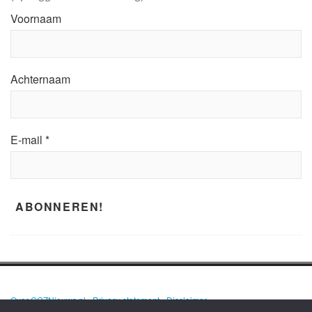
Voornaam
Achternaam
E-mail
*
Over GGZNieuws.nl
•
Privacy statement
•
Disclaimer