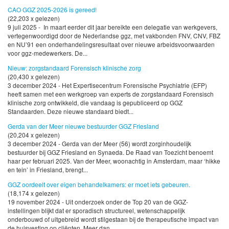
CAO GGZ 2025-2026 is gereed!
(22,203 x gelezen)
9 juli 2025 - In maart eerder dit jaar bereikte een delegatie van werkgevers,
vertegenwoordigd door de Nederlandse ggz, met vakbonden FNV, CNV, FBZ
en NU’91 een onderhandelingsresultaat over nieuwe arbeidsvoorwaarden
voor ggz-medewerkers. De...
Nieuw: zorgstandaard Forensisch klinische zorg
(20,430 x gelezen)
3 december 2024 - Het Expertisecentrum Forensische Psychiatrie (EFP)
heeft samen met een werkgroep van experts de zorgstandaard Forensisch
klinische zorg ontwikkeld, die vandaag is gepubliceerd op GGZ
Standaarden. Deze nieuwe standaard biedt...
Gerda van der Meer nieuwe bestuurder GGZ Friesland
(20,204 x gelezen)
3 december 2024 - Gerda van der Meer (56) wordt zorginhoudelijk
bestuurder bij GGZ Friesland en Synaeda. De Raad van Toezicht benoemt
haar per februari 2025. Van der Meer, woonachtig in Amsterdam, maar ‘hikke
en tein’ in Friesland, brengt...
GGZ oordeelt over eigen behandelkamers: er moet iets gebeuren.
(18,174 x gelezen)
19 november 2024 - Uit onderzoek onder de Top 20 van de GGZ-
instellingen blijkt dat er sporadisch structureel, wetenschappelijk
onderbouwd of uitgebreid wordt stilgestaan bij de therapeutische impact van
de huisvesting op cliënten. Meer dan...