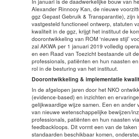
In januari is de daadwerkelijke bouw van het
Alexander Rinnooy Kan, de nieuwe voorzitt
ggz Gepast Gebruik & Transparantie), zijn 
vastgesteld functioneel ontwerp, statuten 
kwaliteit in de ggz, krijgt het instituut d
doorontwikkeling van ROM ‘nieuwe stijl’ vo
zal AKWA per 1 januari 2019 volledig operat
en een Raad van Toezicht bestaande uit d
professionals, patiënten en hun naasten e
rol in de besturing van het instituut.
Doorontwikkeling & implementatie kwali
In de afgelopen jaren door het NKO ontwi
(evidence-based) en inzichten en ervaringen
gelijkwaardige wijze samen. Een en ander 
van nieuwe wetenschappelijke bewijzen/inzi
professionals, patiënten en hun naasten vi
feedbackloops. Dit vormt een van de take
standaarden beschikbaar komen, ondersteu