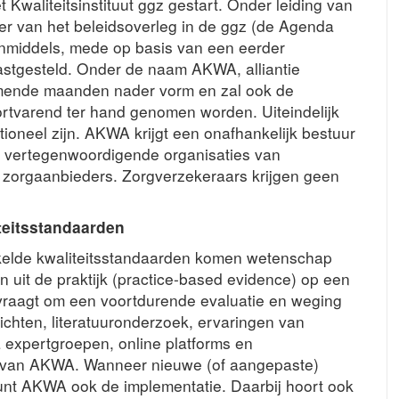
 Kwaliteitsinstituut ggz gestart. Onder leiding van
er van het beleidsoverleg in de ggz (de Agenda
inmiddels, mede op basis van een eerder
vastgesteld. Onder de naam AKWA, alliantie
e komende maanden nader vorm en zal ook de
ortvarend ter hand genomen worden. Uiteindelijk
ioneel zijn. AKWA krijgt een onafhankelijk bestuur
e vertegenwoordigende organisaties van
n zorgaanbieders. Zorgverzekeraars krijgen geen
teitsstandaarden
kkelde kwaliteitsstandaarden komen wetenschap
 uit de praktijk (practice-based evidence) op een
vraagt om een voortdurende evaluatie en weging
chten, literatuuronderzoek, ervaringen van
a expertgroepen, online platforms en
n van AKWA. Wanneer nieuwe (of aangepaste)
nt AKWA ook de implementatie. Daarbij hoort ook