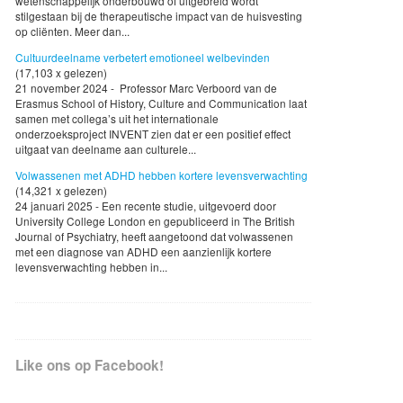
wetenschappelijk onderbouwd of uitgebreid wordt
stilgestaan bij de therapeutische impact van de huisvesting
op cliënten. Meer dan...
Cultuurdeelname verbetert emotioneel welbevinden
(17,103 x gelezen)
21 november 2024 - Professor Marc Verboord van de
Erasmus School of History, Culture and Communication laat
samen met collega’s uit het internationale
onderzoeksproject INVENT zien dat er een positief effect
uitgaat van deelname aan culturele...
Volwassenen met ADHD hebben kortere levensverwachting
(14,321 x gelezen)
24 januari 2025 - Een recente studie, uitgevoerd door
University College London en gepubliceerd in The British
Journal of Psychiatry, heeft aangetoond dat volwassenen
met een diagnose van ADHD een aanzienlijk kortere
levensverwachting hebben in...
Like ons op Facebook!