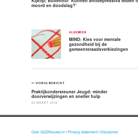
Kijktip; Buitenhof ‘Kunnen antidepressiva leiden t
moord en doodslag?’
ALGEMEEN
MIND: Kies voor mentale
gezondheid bij de
gemeenteraadsverkiezingen
Bericht
VORIG BERICHT
navigatie
Praktijkondersteuner Jeugd: minder
doorverwijzingen en sneller hulp
20 MAART 2018
Over GGZNieuws.nl
•
Privacy statement
•
Disclaimer