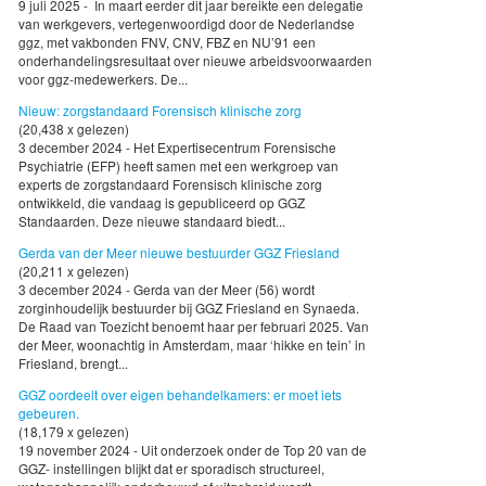
9 juli 2025 - In maart eerder dit jaar bereikte een delegatie
van werkgevers, vertegenwoordigd door de Nederlandse
ggz, met vakbonden FNV, CNV, FBZ en NU’91 een
onderhandelingsresultaat over nieuwe arbeidsvoorwaarden
voor ggz-medewerkers. De...
Nieuw: zorgstandaard Forensisch klinische zorg
(20,438 x gelezen)
3 december 2024 - Het Expertisecentrum Forensische
Psychiatrie (EFP) heeft samen met een werkgroep van
experts de zorgstandaard Forensisch klinische zorg
ontwikkeld, die vandaag is gepubliceerd op GGZ
Standaarden. Deze nieuwe standaard biedt...
Gerda van der Meer nieuwe bestuurder GGZ Friesland
(20,211 x gelezen)
3 december 2024 - Gerda van der Meer (56) wordt
zorginhoudelijk bestuurder bij GGZ Friesland en Synaeda.
De Raad van Toezicht benoemt haar per februari 2025. Van
der Meer, woonachtig in Amsterdam, maar ‘hikke en tein’ in
Friesland, brengt...
GGZ oordeelt over eigen behandelkamers: er moet iets
gebeuren.
(18,179 x gelezen)
19 november 2024 - Uit onderzoek onder de Top 20 van de
GGZ- instellingen blijkt dat er sporadisch structureel,