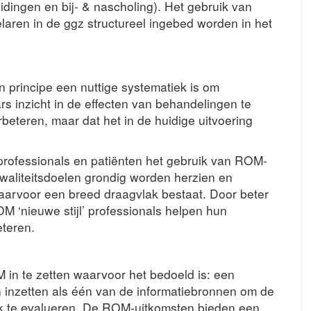
leidingen en bij- & nascholing). Het gebruik van
laren in de ggz structureel ingebed worden in het
n principe een nuttige systematiek is om
s inzicht in de effecten van behandelingen te
rbeteren, maar dat het in de huidige uitvoering
rofessionals en patiënten het gebruik van ROM-
kwaliteitsdoelen grondig worden herzien en
aarvoor een breed draagvlak bestaat. Door beter
ROM ‘nieuwe stijl’ professionals helpen hun
eteren.
M in te zetten waarvoor het bedoeld is: een
 inzetten als één van de informatiebronnen om de
k te evalueren. De ROM-uitkomsten bieden een