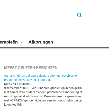
erapieën
Afkortingen
MEEST GELEZEN BERICHTEN
Aantal kinderen dat opgroeit met ouder met psychische
problemen of verslaving is gegroeid
(316,764 x gelezen)
9 september 2023 - Veel kinderen groeien op in een gezin
met één of twee ouders met een psychische aandoening of
een drugs- of alcoholstoornis. Deze kinderen, afgekort ook
wel KOPP/KOV genoemd, lopen een verhoogd risico om op
latere leeftijd...