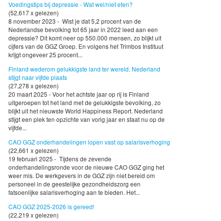
Voedingstips bij depressie - Wat wel/niet eten?
(52,617 x gelezen)
8 november 2023 - Wist je dat 5,2 procent van de
Nederlandse bevolking tot 65 jaar in 2022 leed aan een
depressie? Dit komt neer op 550.000 mensen, zo blijkt uit
cijfers van de GGZ Groep. En volgens het Trimbos Instituut
krijgt ongeveer 25 procent...
Finland wederom gelukkigste land ter wereld, Nederland
stijgt naar vijfde plaats
(27,278 x gelezen)
20 maart 2025 - Voor het achtste jaar op rij is Finland
uitgeroepen tot het land met de gelukkigste bevolking, zo
blijkt uit het nieuwste World Happiness Report. Nederland
stijgt een plek ten opzichte van vorig jaar en staat nu op de
vijfde...
CAO GGZ onderhandelingen lopen vast op salarisverhoging
(22,661 x gelezen)
19 februari 2025 - Tijdens de zevende
onderhandelingsronde voor de nieuwe CAO GGZ ging het
weer mis. De werkgevers in de GGZ zijn niet bereid om
personeel in de geestelijke gezondheidszorg een
fatsoenlijke salarisverhoging aan te bieden. Het...
CAO GGZ 2025-2026 is gereed!
(22,219 x gelezen)