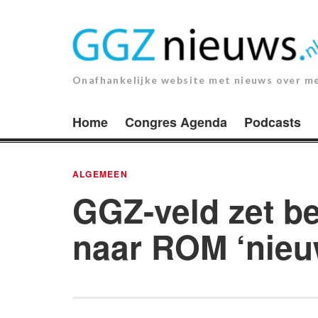
Ga
naar
de
inhoud.
Onafhankelijke website met nieuws over m
Home
Congres Agenda
Podcasts
ALGEMEEN
GGZ-veld zet be
naar ROM ‘nieuw