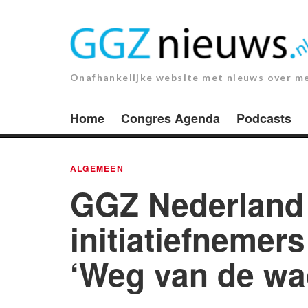
Ga
naar
de
inhoud.
Onafhankelijke website met nieuws over m
Home
Congres Agenda
Podcasts
ALGEMEEN
GGZ Nederland 
initiatiefneme
‘Weg van de wac