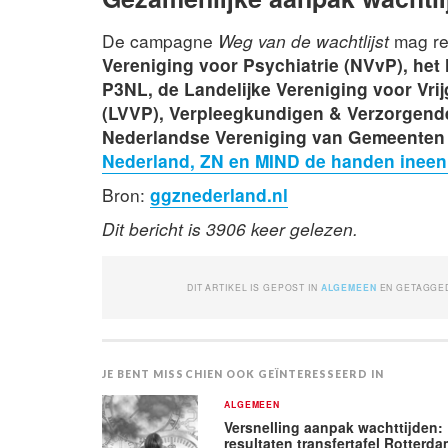
De campagne
Weg van de wachtlijst
mag re
Vereniging voor Psychiatrie (NVvP), het
P3NL, de Landelijke Vereniging voor Vr
(LVVP), Verpleegkundigen & Verzorgen
Nederlandse Vereniging van Gemeenten
Nederland, ZN en MIND de handen ineen 
Bron:
ggznederland.nl
Dit bericht is 3906 keer gelezen.
DIT ARTIKEL IS GEPOST IN
ALGEMEEN
EN GETAGG
JE BENT MISSCHIEN OOK GEÏNTERESSEERD IN
ALGEMEEN
Versnelling aanpak wachttijden:
resultaten transfertafel Rotterd