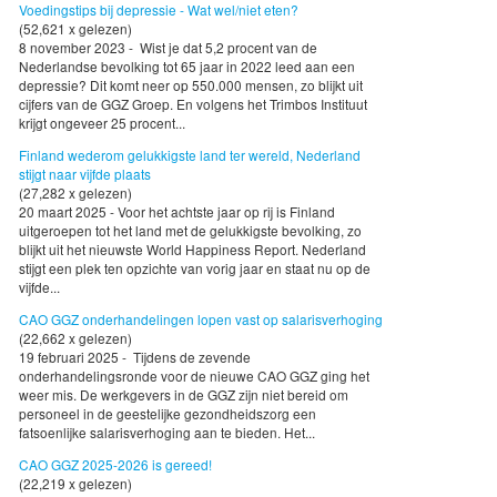
Voedingstips bij depressie - Wat wel/niet eten?
(52,621 x gelezen)
8 november 2023 - Wist je dat 5,2 procent van de
Nederlandse bevolking tot 65 jaar in 2022 leed aan een
depressie? Dit komt neer op 550.000 mensen, zo blijkt uit
cijfers van de GGZ Groep. En volgens het Trimbos Instituut
krijgt ongeveer 25 procent...
Finland wederom gelukkigste land ter wereld, Nederland
stijgt naar vijfde plaats
(27,282 x gelezen)
20 maart 2025 - Voor het achtste jaar op rij is Finland
uitgeroepen tot het land met de gelukkigste bevolking, zo
blijkt uit het nieuwste World Happiness Report. Nederland
stijgt een plek ten opzichte van vorig jaar en staat nu op de
vijfde...
CAO GGZ onderhandelingen lopen vast op salarisverhoging
(22,662 x gelezen)
19 februari 2025 - Tijdens de zevende
onderhandelingsronde voor de nieuwe CAO GGZ ging het
weer mis. De werkgevers in de GGZ zijn niet bereid om
personeel in de geestelijke gezondheidszorg een
fatsoenlijke salarisverhoging aan te bieden. Het...
CAO GGZ 2025-2026 is gereed!
(22,219 x gelezen)