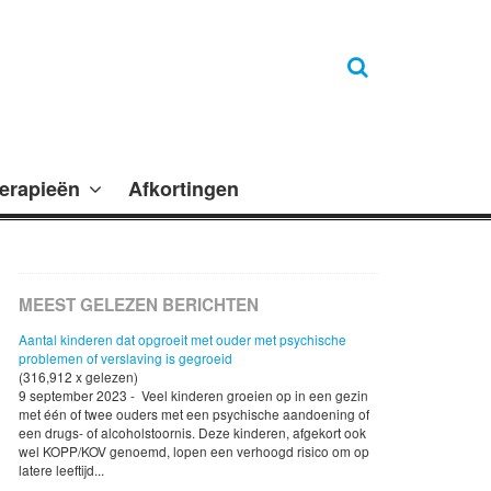
erapieën
Afkortingen
MEEST GELEZEN BERICHTEN
Aantal kinderen dat opgroeit met ouder met psychische
problemen of verslaving is gegroeid
(316,912 x gelezen)
9 september 2023 - Veel kinderen groeien op in een gezin
met één of twee ouders met een psychische aandoening of
een drugs- of alcoholstoornis. Deze kinderen, afgekort ook
wel KOPP/KOV genoemd, lopen een verhoogd risico om op
latere leeftijd...