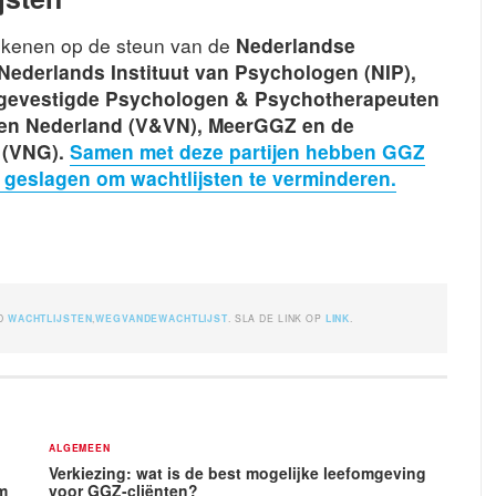
kenen op de steun van de
Nederlandse
 Nederlands Instituut van Psychologen (NIP),
ijgevestigde Psychologen & Psychotherapeuten
den Nederland (V&VN), MeerGGZ en de
 (VNG).
Samen met deze partijen hebben GGZ
geslagen om wachtlijsten te verminderen.
ED
WACHTLIJSTEN
,
WEGVANDEWACHTLIJST
. SLA DE LINK OP
LINK
.
ALGEMEEN
Verkiezing: wat is de best mogelijke leefomgeving
am
voor GGZ-cliënten?