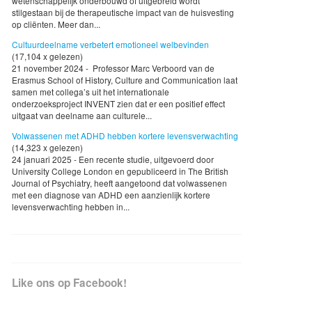
wetenschappelijk onderbouwd of uitgebreid wordt
stilgestaan bij de therapeutische impact van de huisvesting
op cliënten. Meer dan...
Cultuurdeelname verbetert emotioneel welbevinden
(17,104 x gelezen)
21 november 2024 - Professor Marc Verboord van de
Erasmus School of History, Culture and Communication laat
samen met collega’s uit het internationale
onderzoeksproject INVENT zien dat er een positief effect
uitgaat van deelname aan culturele...
Volwassenen met ADHD hebben kortere levensverwachting
(14,323 x gelezen)
24 januari 2025 - Een recente studie, uitgevoerd door
University College London en gepubliceerd in The British
Journal of Psychiatry, heeft aangetoond dat volwassenen
met een diagnose van ADHD een aanzienlijk kortere
levensverwachting hebben in...
Like ons op Facebook!