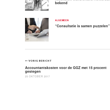
bekend
ALGEMEEN
“Consultatie is samen puzzelen”
Bericht
VORIG BERICHT
navigatie
Accountantskosten voor de GGZ met 15 procent
gestegen
25 OKTOBER 2017