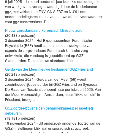
9 juli 2025 - In maart eerder dit jaar bereikte een delegatie
van werkgevers, vertegenwoordigd door de Nederlandse
ggz, met vakbonden FNV, CNV, FBZ en NU’91 een
onderhandelingsresultaat over nieuwe arbeidsvoorwaarden
voor ggz-medewerkers. De...
Nieuw: zorgstandaard Forensisch klinische zorg
(20,438 x gelezen)
3 december 2024 - Het Expertisecentrum Forensische
Psychiatrie (EFP) heeft samen met een werkgroep van
experts de zorgstandaard Forensisch klinische zorg
ontwikkeld, die vandaag is gepubliceerd op GGZ
Standaarden. Deze nieuwe standaard biedt...
Gerda van der Meer nieuwe bestuurder GGZ Friesland
(20,213 x gelezen)
3 december 2024 - Gerda van der Meer (56) wordt
zorginhoudelijk bestuurder bij GGZ Friesland en Synaeda.
De Raad van Toezicht benoemt haar per februari 2025. Van
der Meer, woonachtig in Amsterdam, maar ‘hikke en tein’ in
Friesland, brengt...
GGZ oordeelt over eigen behandelkamers: er moet iets
gebeuren.
(18,181 x gelezen)
19 november 2024 - Uit onderzoek onder de Top 20 van de
GGZ- instellingen blijkt dat er sporadisch structureel,