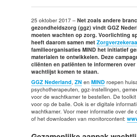
25 oktober 2017 –
Net zoals andere branc
gezondheidszorg (ggz) vindt GGZ Nederla
moeten wachten op zorg. Voorlichting sp
heeft daarom samen met
Zorgverzekera
familieorganisaties MIND het initiatief
materialen te ontwikkelen. Deze campag
cliënten en patiënten te informeren over 
wachtlijst komen te staan.
GGZ Nederland
,
ZN
en
MIND
roepen huisa
psychotherapeuten, ggz-instellingen, gemee
voor de wachtkamer te bestellen. De toolkit
voor op de balie. Ook is er digitale informa
wachtkamer. Voor meer informatie over de c
of het downloaden van monitorcontent:
www
Gezamenlijke aanpak wachtli