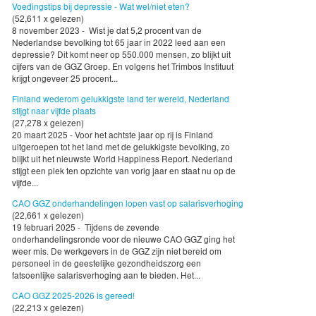
Voedingstips bij depressie - Wat wel/niet eten?
(52,611 x gelezen)
8 november 2023 - Wist je dat 5,2 procent van de
Nederlandse bevolking tot 65 jaar in 2022 leed aan een
depressie? Dit komt neer op 550.000 mensen, zo blijkt uit
cijfers van de GGZ Groep. En volgens het Trimbos Instituut
krijgt ongeveer 25 procent...
Finland wederom gelukkigste land ter wereld, Nederland
stijgt naar vijfde plaats
(27,278 x gelezen)
20 maart 2025 - Voor het achtste jaar op rij is Finland
uitgeroepen tot het land met de gelukkigste bevolking, zo
blijkt uit het nieuwste World Happiness Report. Nederland
stijgt een plek ten opzichte van vorig jaar en staat nu op de
vijfde...
CAO GGZ onderhandelingen lopen vast op salarisverhoging
(22,661 x gelezen)
19 februari 2025 - Tijdens de zevende
onderhandelingsronde voor de nieuwe CAO GGZ ging het
weer mis. De werkgevers in de GGZ zijn niet bereid om
personeel in de geestelijke gezondheidszorg een
fatsoenlijke salarisverhoging aan te bieden. Het...
CAO GGZ 2025-2026 is gereed!
(22,213 x gelezen)