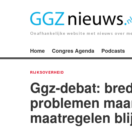
Ga
naar
de
inhoud.
Onafhankelijke website met nieuws over m
Home
Congres Agenda
Podcasts
RIJKSOVERHEID
Ggz-debat: bre
problemen maar
maatregelen bli