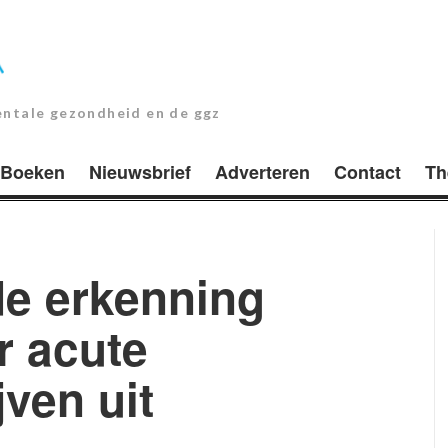
entale gezondheid en de ggz
Boeken
Nieuwsbrief
Adverteren
Contact
Th
de erkenning
 acute
jven uit