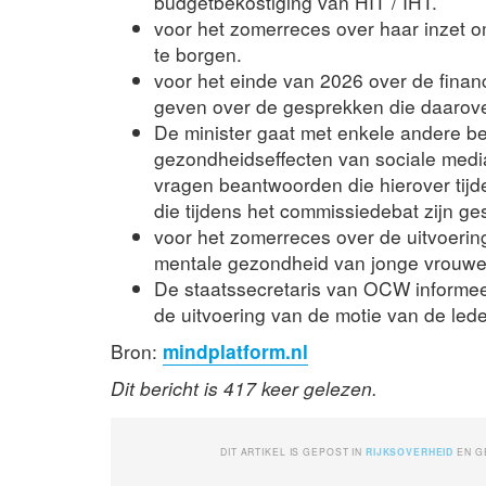
budgetbekostiging van HIT / IHT.
voor het zomerreces over haar inzet 
te borgen.
voor het einde van 2026 over de financ
geven over de gesprekken die daarov
De minister gaat met enkele andere b
gezondheidseffecten van sociale media 
vragen beantwoorden die hierover tijd
die tijdens het commissiedebat zijn ge
voor het zomerreces over de uitvoeri
mentale gezondheid van jonge vrouwe
De staatssecretaris van OCW informee
de uitvoering van de motie van de l
Bron:
mindplatform.nl
Dit bericht is 417 keer gelezen.
DIT ARTIKEL IS GEPOST IN
RIJKSOVERHEID
EN 