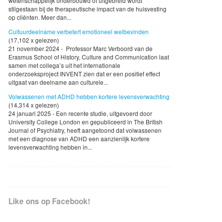
wetenschappelijk onderbouwd of uitgebreid wordt
stilgestaan bij de therapeutische impact van de huisvesting
op cliënten. Meer dan...
Cultuurdeelname verbetert emotioneel welbevinden
(17,102 x gelezen)
21 november 2024 - Professor Marc Verboord van de
Erasmus School of History, Culture and Communication laat
samen met collega’s uit het internationale
onderzoeksproject INVENT zien dat er een positief effect
uitgaat van deelname aan culturele...
Volwassenen met ADHD hebben kortere levensverwachting
(14,314 x gelezen)
24 januari 2025 - Een recente studie, uitgevoerd door
University College London en gepubliceerd in The British
Journal of Psychiatry, heeft aangetoond dat volwassenen
met een diagnose van ADHD een aanzienlijk kortere
levensverwachting hebben in...
Like ons op Facebook!