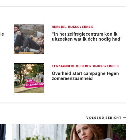
HERSTEL
,
RIJKSOVERHEID
ie
“In het zelfregiecentrum kon ik
uitzoeken wat ik écht nodig had”
EENZAAMHEID
,
OUDEREN
,
RIJKSOVERHEID
Overheid start campagne tegen
zomereenzaamheid
VOLGEND BERICHT