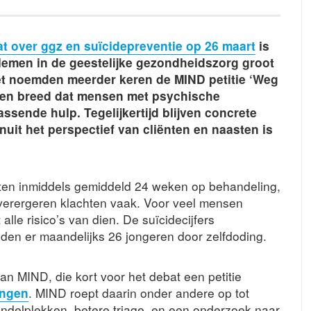
 over ggz en suïcidepreventie op 26 maart
is
lemen in de geestelijke gezondheidszorg groot
net noemden meerder keren de MIND petitie ‘Weg
ennen breed dat mensen met psychische
sende hulp. Tegelijkertijd blijven concrete
nuit het perspectief van cliënten en naasten is
en inmiddels gemiddeld 24 weken op behandeling,
e verergeren klachten vaak. Voor veel mensen
 alle risico’s van dien. De suïcidecijfers
jden er maandelijks 26 jongeren door zelfdoding.
van MIND, die kort voor het debat een petitie
ingen
. MIND roept daarin onder andere op tot
ndelplekken, betere triage, en een onderzoek naar