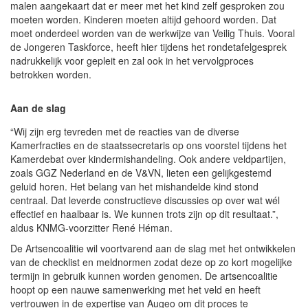
malen aangekaart dat er meer met het kind zelf gesproken zou
moeten worden. Kinderen moeten altijd gehoord worden. Dat
moet onderdeel worden van de werkwijze van Veilig Thuis. Vooral
de Jongeren Taskforce, heeft hier tijdens het rondetafelgesprek
nadrukkelijk voor gepleit en zal ook in het vervolgproces
betrokken worden.
Aan de slag
“Wij zijn erg tevreden met de reacties van de diverse
Kamerfracties en de staatssecretaris op ons voorstel tijdens het
Kamerdebat over kindermishandeling. Ook andere veldpartijen,
zoals GGZ Nederland en de V&VN, lieten een gelijkgestemd
geluid horen. Het belang van het mishandelde kind stond
centraal. Dat leverde constructieve discussies op over wat wél
effectief en haalbaar is. We kunnen trots zijn op dit resultaat.”,
aldus KNMG-voorzitter René Héman.
De Artsencoalitie wil voortvarend aan de slag met het ontwikkelen
van de checklist en meldnormen zodat deze op zo kort mogelijke
termijn in gebruik kunnen worden genomen. De artsencoalitie
hoopt op een nauwe samenwerking met het veld en heeft
vertrouwen in de expertise van Augeo om dit proces te