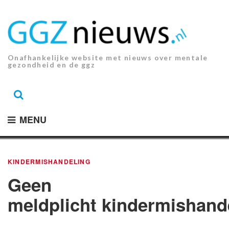
Ga
naar
de
inhoud.
Onafhankelijke website met nieuws over mentale
gezondheid en de ggz
MENU
KINDERMISHANDELING
Geen
meldplicht kindermishand