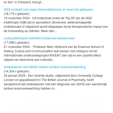
en tein’ in Friesland, brengt...
GGZ oordeelt over eigen behandelkamers: er moet iets gebeuren.
(18,175 x gelezen)
19 november 2024 - Uit onderzoek onder de Top 20 van de GGZ-
instellingen blijkt dat er sporadisch structureel, wetenschappelijk
onderbouwd of uitgebreid wordt stilgestaan bij de therapeutische impact van
de huisvesting op cliënten. Meer dan...
Cultuurdeelname verbetert emotioneel welbevinden
(17,099 x gelezen)
21 november 2024 - Professor Marc Verboord van de Erasmus School of
History, Culture and Communication laat samen met collega’s uit het
internationale onderzoeksproject INVENT zien dat er een positief effect
uitgaat van deelname aan culturele...
Volwassenen met ADHD hebben kortere levensverwachting
(14,304 x gelezen)
24 januari 2025 - Een recente studie, uitgevoerd door University College
London en gepubliceerd in The British Journal of Psychiatry, heeft
aangetoond dat volwassenen met een diagnose van ADHD een aanzienlijk
kortere levensverwachting hebben in...