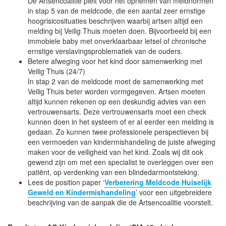
De Artsencoalitie pleit voor het opnemen van meldnormen
in stap 5 van de meldcode, die een aantal zeer ernstige
hoogrisicosituaties beschrijven waarbij artsen altijd een
melding bij Veilig Thuis moeten doen. Bijvoorbeeld bij een
immobiele baby met onverklaarbaar letsel of chronische
ernstige verslavingsproblematiek van de ouders.
Betere afweging voor het kind door samenwerking met
Veilig Thuis (24/7)
In stap 2 van de meldcode moet de samenwerking met
Veilig Thuis beter worden vormgegeven. Artsen moeten
altijd kunnen rekenen op een deskundig advies van een
vertrouwensarts. Deze vertrouwensarts moet een check
kunnen doen in het systeem of er al eerder een melding is
gedaan. Zo kunnen twee professionele perspectieven bij
een vermoeden van kindermishandeling de juiste afweging
maken voor de veiligheid van het kind. Zoals wij dit ook
gewend zijn om met een specialist te overleggen over een
patiënt, op verdenking van een blindedarmontsteking.
Lees de position paper ‘
Verbetering Meldcode Huiselijk
Geweld en Kindermishandeling
’ voor een uitgebreidere
beschrijving van de aanpak die de Artsencoalitie voorstelt.