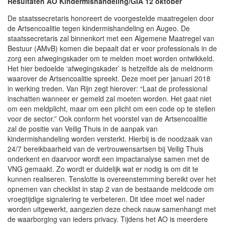
Resultaten AO Kindermishandeling/GIA 12 oktober
De staatssecretaris honoreert de voorgestelde maatregelen door
de Artsencoalitie tegen kindermishandeling en Augeo. De
staatssecretaris zal binnenkort met een Algemene Maatregel van
Bestuur (AMvB) komen die bepaalt dat er voor professionals in de
zorg een afwegingskader om te melden moet worden ontwikkeld.
Het hier bedoelde ‘afwegingskader’ is hetzelfde als de meldnorm
waarover de Artsencoalitie spreekt. Deze moet per januari 2018
in werking treden. Van Rijn zegt hierover: “Laat de professional
inschatten wanneer er gemeld zal moeten worden. Het gaat niet
om een meldplicht, maar om een plicht om een code op te stellen
voor de sector.” Ook conform het voorstel van de Artsencoalitie
zal de positie van Veilig Thuis in de aanpak van
kindermishandeling worden versterkt. Hierbij is de noodzaak van
24/7 bereikbaarheid van de vertrouwensartsen bij Veilig Thuis
onderkent en daarvoor wordt een impactanalyse samen met de
VNG gemaakt. Zo wordt er duidelijk wat er nodig is om dit te
kunnen realiseren. Tenslotte is overeenstemming bereikt over het
opnemen van checklist in stap 2 van de bestaande meldcode om
vroegtijdige signalering te verbeteren. Dit idee moet wel nader
worden uitgewerkt, aangezien deze check nauw samenhangt met
de waarborging van ieders privacy. Tijdens het AO is meerdere