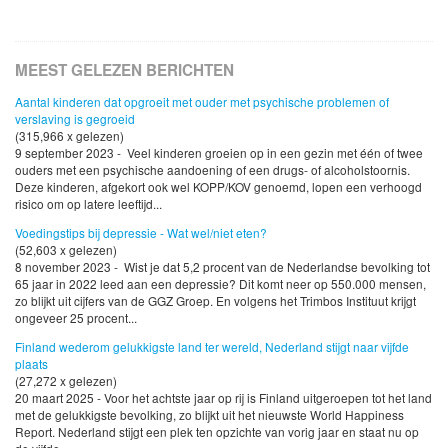
MEEST GELEZEN BERICHTEN
Aantal kinderen dat opgroeit met ouder met psychische problemen of
verslaving is gegroeid
(315,966 x gelezen)
9 september 2023 - Veel kinderen groeien op in een gezin met één of twee
ouders met een psychische aandoening of een drugs- of alcoholstoornis.
Deze kinderen, afgekort ook wel KOPP/KOV genoemd, lopen een verhoogd
risico om op latere leeftijd...
Voedingstips bij depressie - Wat wel/niet eten?
(52,603 x gelezen)
8 november 2023 - Wist je dat 5,2 procent van de Nederlandse bevolking tot
65 jaar in 2022 leed aan een depressie? Dit komt neer op 550.000 mensen,
zo blijkt uit cijfers van de GGZ Groep. En volgens het Trimbos Instituut krijgt
ongeveer 25 procent...
Finland wederom gelukkigste land ter wereld, Nederland stijgt naar vijfde
plaats
(27,272 x gelezen)
20 maart 2025 - Voor het achtste jaar op rij is Finland uitgeroepen tot het land
met de gelukkigste bevolking, zo blijkt uit het nieuwste World Happiness
Report. Nederland stijgt een plek ten opzichte van vorig jaar en staat nu op