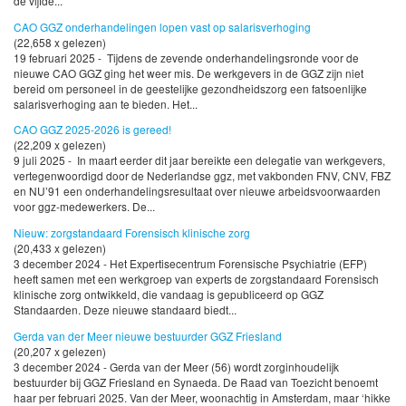
de vijfde...
CAO GGZ onderhandelingen lopen vast op salarisverhoging
(22,658 x gelezen)
19 februari 2025 - Tijdens de zevende onderhandelingsronde voor de
nieuwe CAO GGZ ging het weer mis. De werkgevers in de GGZ zijn niet
bereid om personeel in de geestelijke gezondheidszorg een fatsoenlijke
salarisverhoging aan te bieden. Het...
CAO GGZ 2025-2026 is gereed!
(22,209 x gelezen)
9 juli 2025 - In maart eerder dit jaar bereikte een delegatie van werkgevers,
vertegenwoordigd door de Nederlandse ggz, met vakbonden FNV, CNV, FBZ
en NU’91 een onderhandelingsresultaat over nieuwe arbeidsvoorwaarden
voor ggz-medewerkers. De...
Nieuw: zorgstandaard Forensisch klinische zorg
(20,433 x gelezen)
3 december 2024 - Het Expertisecentrum Forensische Psychiatrie (EFP)
heeft samen met een werkgroep van experts de zorgstandaard Forensisch
klinische zorg ontwikkeld, die vandaag is gepubliceerd op GGZ
Standaarden. Deze nieuwe standaard biedt...
Gerda van der Meer nieuwe bestuurder GGZ Friesland
(20,207 x gelezen)
3 december 2024 - Gerda van der Meer (56) wordt zorginhoudelijk
bestuurder bij GGZ Friesland en Synaeda. De Raad van Toezicht benoemt
haar per februari 2025. Van der Meer, woonachtig in Amsterdam, maar ‘hikke