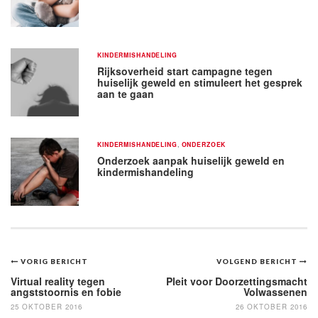
KINDERMISHANDELING
Rijksoverheid start campagne tegen
huiselijk geweld en stimuleert het gesprek
aan te gaan
KINDERMISHANDELING
,
ONDERZOEK
Onderzoek aanpak huiselijk geweld en
kindermishandeling
Bericht
VORIG BERICHT
VOLGEND BERICHT
navigatie
Virtual reality tegen
Pleit voor Doorzettingsmacht
angststoornis en fobie
Volwassenen
25 OKTOBER 2016
26 OKTOBER 2016