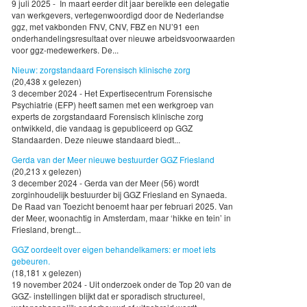
9 juli 2025 - In maart eerder dit jaar bereikte een delegatie
van werkgevers, vertegenwoordigd door de Nederlandse
ggz, met vakbonden FNV, CNV, FBZ en NU’91 een
onderhandelingsresultaat over nieuwe arbeidsvoorwaarden
voor ggz-medewerkers. De...
Nieuw: zorgstandaard Forensisch klinische zorg
(20,438 x gelezen)
3 december 2024 - Het Expertisecentrum Forensische
Psychiatrie (EFP) heeft samen met een werkgroep van
experts de zorgstandaard Forensisch klinische zorg
ontwikkeld, die vandaag is gepubliceerd op GGZ
Standaarden. Deze nieuwe standaard biedt...
Gerda van der Meer nieuwe bestuurder GGZ Friesland
(20,213 x gelezen)
3 december 2024 - Gerda van der Meer (56) wordt
zorginhoudelijk bestuurder bij GGZ Friesland en Synaeda.
De Raad van Toezicht benoemt haar per februari 2025. Van
der Meer, woonachtig in Amsterdam, maar ‘hikke en tein’ in
Friesland, brengt...
GGZ oordeelt over eigen behandelkamers: er moet iets
gebeuren.
(18,181 x gelezen)
19 november 2024 - Uit onderzoek onder de Top 20 van de
GGZ- instellingen blijkt dat er sporadisch structureel,