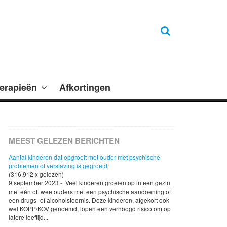
erapieën
Afkortingen
MEEST GELEZEN BERICHTEN
Aantal kinderen dat opgroeit met ouder met psychische
problemen of verslaving is gegroeid
(316,912 x gelezen)
9 september 2023 - Veel kinderen groeien op in een gezin
met één of twee ouders met een psychische aandoening of
een drugs- of alcoholstoornis. Deze kinderen, afgekort ook
wel KOPP/KOV genoemd, lopen een verhoogd risico om op
latere leeftijd...