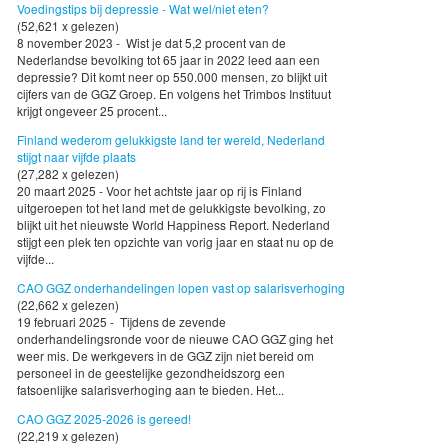
Voedingstips bij depressie - Wat wel/niet eten?
(52,621 x gelezen)
8 november 2023 - Wist je dat 5,2 procent van de
Nederlandse bevolking tot 65 jaar in 2022 leed aan een
depressie? Dit komt neer op 550.000 mensen, zo blijkt uit
cijfers van de GGZ Groep. En volgens het Trimbos Instituut
krijgt ongeveer 25 procent...
Finland wederom gelukkigste land ter wereld, Nederland
stijgt naar vijfde plaats
(27,282 x gelezen)
20 maart 2025 - Voor het achtste jaar op rij is Finland
uitgeroepen tot het land met de gelukkigste bevolking, zo
blijkt uit het nieuwste World Happiness Report. Nederland
stijgt een plek ten opzichte van vorig jaar en staat nu op de
vijfde...
CAO GGZ onderhandelingen lopen vast op salarisverhoging
(22,662 x gelezen)
19 februari 2025 - Tijdens de zevende
onderhandelingsronde voor de nieuwe CAO GGZ ging het
weer mis. De werkgevers in de GGZ zijn niet bereid om
personeel in de geestelijke gezondheidszorg een
fatsoenlijke salarisverhoging aan te bieden. Het...
CAO GGZ 2025-2026 is gereed!
(22,219 x gelezen)