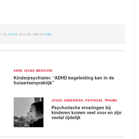
ST IN
JEUGD
. SLA DE LINK OP.
LINK
.
ADHD
,
JEUGD
,
MEDICATIE
Kinderpsychiater: “ADHD begeleiding kan in de
huisartsenpraktijk”
JEUGD
,
ONDERZOEK
,
PSYCHOSE
,
TRAUMA
Psychotische ervaringen bij
kinderen komen veel voor en zijn
veelal tijdelijk