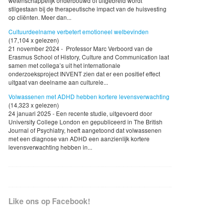
wetenschappelijk onderbouwd of uitgebreid wordt
stilgestaan bij de therapeutische impact van de huisvesting
op cliënten. Meer dan...
Cultuurdeelname verbetert emotioneel welbevinden
(17,104 x gelezen)
21 november 2024 - Professor Marc Verboord van de
Erasmus School of History, Culture and Communication laat
samen met collega’s uit het internationale
onderzoeksproject INVENT zien dat er een positief effect
uitgaat van deelname aan culturele...
Volwassenen met ADHD hebben kortere levensverwachting
(14,323 x gelezen)
24 januari 2025 - Een recente studie, uitgevoerd door
University College London en gepubliceerd in The British
Journal of Psychiatry, heeft aangetoond dat volwassenen
met een diagnose van ADHD een aanzienlijk kortere
levensverwachting hebben in...
Like ons op Facebook!