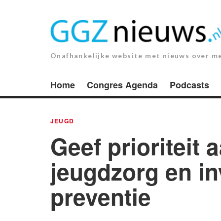
Ga
naar
de
inhoud.
Onafhankelijke website met nieuws over m
Home
Congres Agenda
Podcasts
JEUGD
Geef prioriteit 
jeugdzorg en in
preventie