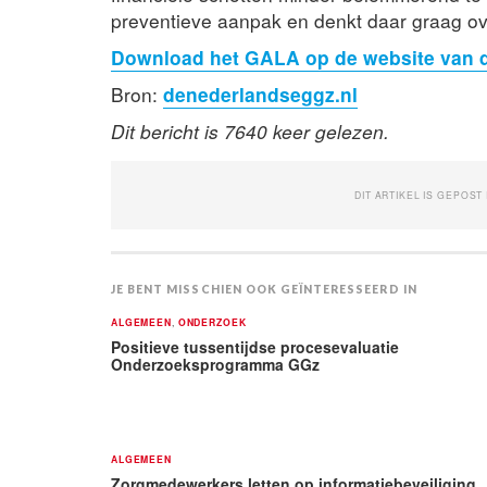
preventieve aanpak en denkt daar graag o
Download het GALA op de website van 
Bron:
denederlandseggz.nl
Dit bericht is 7640 keer gelezen.
DIT ARTIKEL IS GEPOST
JE BENT MISSCHIEN OOK GEÏNTERESSEERD IN
ALGEMEEN
,
ONDERZOEK
Positieve tussentijdse procesevaluatie
Onderzoeksprogramma GGz
ALGEMEEN
Zorgmedewerkers letten op informatiebeveiliging