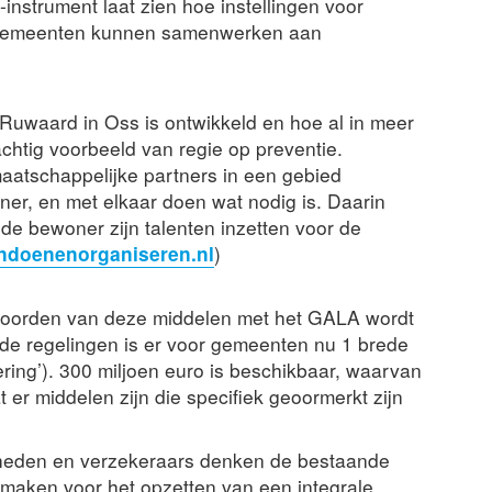
e-instrument laat zien hoe instellingen voor
s gemeenten kunnen samenwerken aan
uwaard in Oss is ontwikkeld en hoe al in meer
htig voorbeeld van regie op preventie.
aatschappelijke partners in een gebied
r, en met elkaar doen wat nodig is. Daarin
e bewoner zijn talenten inzetten voor de
doenenorganiseren.nl
)
twoorden van deze middelen met het GALA wordt
nde regelingen is er voor gemeenten nu 1 brede
ering’). 300 miljoen euro is beschikbaar, waarvan
t er middelen zijn die specifiek geoormerkt zijn
heden en verzekeraars denken de bestaande
 maken voor het opzetten van een integrale