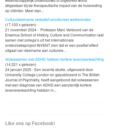
wetenschappelijk onderbouwd of uitgebreid wordt
stilgestaan bij de therapeutische impact van de huisvesting
op cliënten. Meer dan...
Cultuurdeelname verbetert emotioneel welbevinden
(17,103 x gelezen)
21 november 2024 - Professor Marc Verboord van de
Erasmus School of History, Culture and Communication laat
samen met collega’s uit het internationale
onderzoeksproject INVENT zien dat er een positief effect
uitgaat van deelname aan culturele...
Volwassenen met ADHD hebben kortere levensverwachting
(14,321 x gelezen)
24 januari 2025 - Een recente studie, uitgevoerd door
University College London en gepubliceerd in The British
Journal of Psychiatry, heeft aangetoond dat volwassenen
met een diagnose van ADHD een aanzienlijk kortere
levensverwachting hebben in...
Like ons op Facebook!