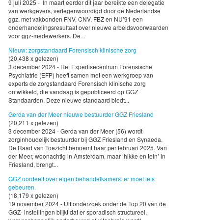
9 juli 2025 - In maart eerder dit jaar bereikte een delegatie
van werkgevers, vertegenwoordigd door de Nederlandse
ggz, met vakbonden FNV, CNV, FBZ en NU’91 een
onderhandelingsresultaat over nieuwe arbeidsvoorwaarden
voor ggz-medewerkers. De...
Nieuw: zorgstandaard Forensisch klinische zorg
(20,438 x gelezen)
3 december 2024 - Het Expertisecentrum Forensische
Psychiatrie (EFP) heeft samen met een werkgroep van
experts de zorgstandaard Forensisch klinische zorg
ontwikkeld, die vandaag is gepubliceerd op GGZ
Standaarden. Deze nieuwe standaard biedt...
Gerda van der Meer nieuwe bestuurder GGZ Friesland
(20,211 x gelezen)
3 december 2024 - Gerda van der Meer (56) wordt
zorginhoudelijk bestuurder bij GGZ Friesland en Synaeda.
De Raad van Toezicht benoemt haar per februari 2025. Van
der Meer, woonachtig in Amsterdam, maar ‘hikke en tein’ in
Friesland, brengt...
GGZ oordeelt over eigen behandelkamers: er moet iets
gebeuren.
(18,179 x gelezen)
19 november 2024 - Uit onderzoek onder de Top 20 van de
GGZ- instellingen blijkt dat er sporadisch structureel,