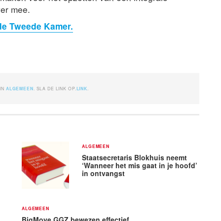
ver mee.
de Tweede Kamer.
 IN
ALGEMEEN
. SLA DE LINK OP.
LINK
.
ALGEMEEN
Staatsecretaris Blokhuis neemt
‘Wanneer het mis gaat in je hoofd’
in ontvangst
ALGEMEEN
BigMove GGZ bewezen effectief