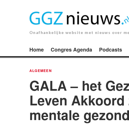
Ga
naar
de
inhoud.
Onafhankelijke website met nieuws over m
Home
Congres Agenda
Podcasts
ALGEMEEN
GALA – het Gez
Leven Akkoord 
mentale gezond