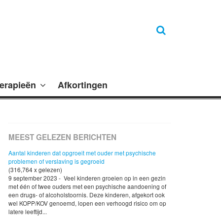
erapieën
Afkortingen
MEEST GELEZEN BERICHTEN
Aantal kinderen dat opgroeit met ouder met psychische
problemen of verslaving is gegroeid
(316,764 x gelezen)
9 september 2023 - Veel kinderen groeien op in een gezin
met één of twee ouders met een psychische aandoening of
een drugs- of alcoholstoornis. Deze kinderen, afgekort ook
wel KOPP/KOV genoemd, lopen een verhoogd risico om op
latere leeftijd...