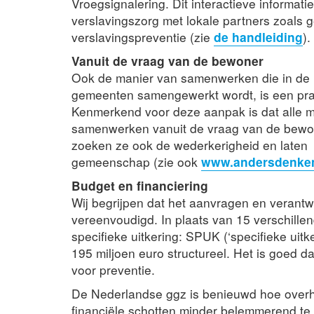
Vroegsignalering. Dit interactieve informati
verslavingszorg met lokale partners zoal
verslavingspreventie (zie
de handleiding
).
Vanuit de vraag van de bewoner
Ook de manier van samenwerken die in de R
gemeenten samengewerkt wordt, is een prac
Kenmerkend voor deze aanpak is dat alle m
samenwerken vanuit de vraag van de bewone
zoeken ze ook de wederkerigheid en laten d
gemeenschap (zie ook
www.andersdenken
Budget en financiering
Wij begrijpen dat het aanvragen en veran
vereenvoudigd. In plaats van 15 verschille
specifieke uitkering: SPUK (‘specifieke uitk
195 miljoen euro structureel. Het is goed da
voor preventie.
De Nederlandse ggz is benieuwd hoe over
financiële schotten minder belemmerend te