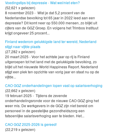
Voedingstips bij depressie - Wat wel/niet eten?
(52,621 x gelezen)
8 november 2023 - Wist je dat 5,2 procent van de
Nederlandse bevolking tot 65 jaar in 2022 leed aan een
depressie? Dit komt neer op 550.000 mensen, zo blijkt uit
cijfers van de GGZ Groep. En volgens het Trimbos Instituut
krijgt ongeveer 25 procent...
Finland wederom gelukkigste land ter wereld, Nederland
stijgt naar vijfde plaats
(27,282 x gelezen)
20 maart 2025 - Voor het achtste jaar op rij is Finland
uitgeroepen tot het land met de gelukkigste bevolking, zo
blijkt uit het nieuwste World Happiness Report. Nederland
stijgt een plek ten opzichte van vorig jaar en staat nu op de
vijfde...
CAO GGZ onderhandelingen lopen vast op salarisverhoging
(22,662 x gelezen)
19 februari 2025 - Tijdens de zevende
onderhandelingsronde voor de nieuwe CAO GGZ ging het
weer mis. De werkgevers in de GGZ zijn niet bereid om
personeel in de geestelijke gezondheidszorg een
fatsoenlijke salarisverhoging aan te bieden. Het...
CAO GGZ 2025-2026 is gereed!
(22,219 x gelezen)