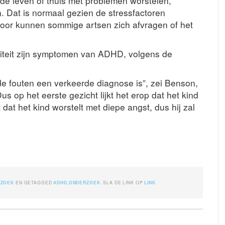
de leven of thuis met problemen worstelen,
 Dat is normaal gezien de stressfactoren
or kunnen sommige artsen zich afvragen of het
iviteit zijn symptomen van ADHD, volgens de
 fouten een verkeerde diagnose is”, zei Benson,
us op het eerste gezicht lijkt het erop dat het kind
 dat het kind worstelt met diepe angst, dus hij zal
RZOEK
EN GETAGGED
ADHD
,
ONDERZOEK
. SLA DE LINK OP
LINK
.