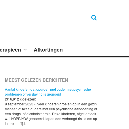
erapieën
Afkortingen
MEEST GELEZEN BERICHTEN
Aantal kinderen dat opgroeit met ouder met psychische
problemen of verslaving is gegroeid
(316,912 x gelezen)
9 september 2023 - Veel kinderen groeien op in een gezin
met één of twee ouders met een psychische aandoening of
een drugs- of alcoholstoornis. Deze kinderen, afgekort ook
wel KOPP/KOV genoemd, lopen een verhoogd risico om op
latere leeftijd...