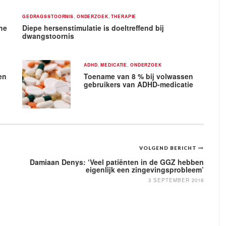
GEDRAGSSTOORNIS
,
ONDERZOEK
,
THERAPIE
he
Diepe hersenstimulatie is doeltreffend bij
dwangstoornis
ADHD
,
MEDICATIE
,
ONDERZOEK
en
Toename van 8 % bij volwassen
gebruikers van ADHD-medicatie
VOLGEND BERICHT
Damiaan Denys: ‘Veel patiënten in de GGZ hebben
eigenlijk een zingevingsprobleem’
3 SEPTEMBER 2018