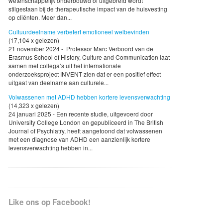
wetenschappelijk onderbouwd of uitgebreid wordt
stilgestaan bij de therapeutische impact van de huisvesting
op cliënten. Meer dan...
Cultuurdeelname verbetert emotioneel welbevinden
(17,104 x gelezen)
21 november 2024 - Professor Marc Verboord van de
Erasmus School of History, Culture and Communication laat
samen met collega’s uit het internationale
onderzoeksproject INVENT zien dat er een positief effect
uitgaat van deelname aan culturele...
Volwassenen met ADHD hebben kortere levensverwachting
(14,323 x gelezen)
24 januari 2025 - Een recente studie, uitgevoerd door
University College London en gepubliceerd in The British
Journal of Psychiatry, heeft aangetoond dat volwassenen
met een diagnose van ADHD een aanzienlijk kortere
levensverwachting hebben in...
Like ons op Facebook!