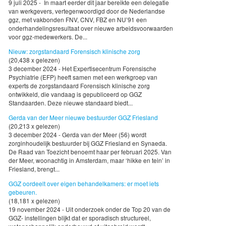
9 juli 2025 - In maart eerder dit jaar bereikte een delegatie
van werkgevers, vertegenwoordigd door de Nederlandse
ggz, met vakbonden FNV, CNV, FBZ en NU’91 een
onderhandelingsresultaat over nieuwe arbeidsvoorwaarden
voor ggz-medewerkers. De...
Nieuw: zorgstandaard Forensisch klinische zorg
(20,438 x gelezen)
3 december 2024 - Het Expertisecentrum Forensische
Psychiatrie (EFP) heeft samen met een werkgroep van
experts de zorgstandaard Forensisch klinische zorg
ontwikkeld, die vandaag is gepubliceerd op GGZ
Standaarden. Deze nieuwe standaard biedt...
Gerda van der Meer nieuwe bestuurder GGZ Friesland
(20,213 x gelezen)
3 december 2024 - Gerda van der Meer (56) wordt
zorginhoudelijk bestuurder bij GGZ Friesland en Synaeda.
De Raad van Toezicht benoemt haar per februari 2025. Van
der Meer, woonachtig in Amsterdam, maar ‘hikke en tein’ in
Friesland, brengt...
GGZ oordeelt over eigen behandelkamers: er moet iets
gebeuren.
(18,181 x gelezen)
19 november 2024 - Uit onderzoek onder de Top 20 van de
GGZ- instellingen blijkt dat er sporadisch structureel,