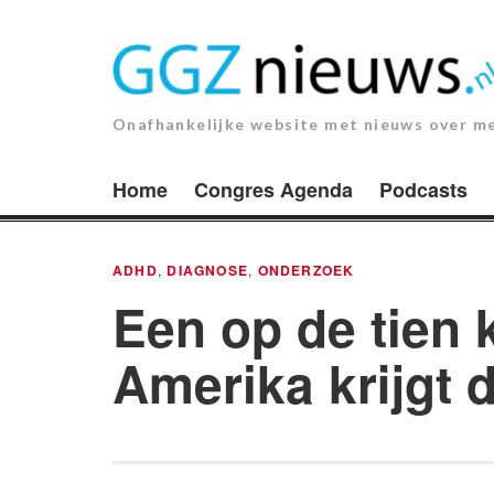
Ga
naar
de
inhoud.
Onafhankelijke website met nieuws over m
Home
Congres Agenda
Podcasts
ADHD
,
DIAGNOSE
,
ONDERZOEK
Een op de tien 
Amerika krijgt