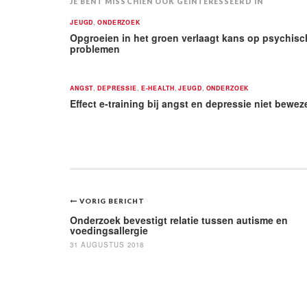
JE BENT MISSCHIEN OOK GEÏNTERESSEERD IN
JEUGD
,
ONDERZOEK
Opgroeien in het groen verlaagt kans op psychisc
problemen
ANGST
,
DEPRESSIE
,
E-HEALTH
,
JEUGD
,
ONDERZOEK
Effect e-training bij angst en depressie niet bewez
Bericht
VORIG BERICHT
navigatie
Onderzoek bevestigt relatie tussen autisme en
voedingsallergie
31 AUGUSTUS 2018