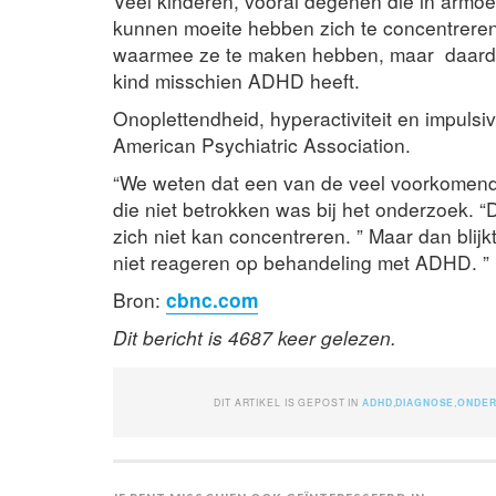
Veel kinderen, vooral degenen die in armoe
kunnen moeite hebben zich te concentreren.
waarmee ze te maken hebben, maar daardo
kind misschien ADHD heeft.
Onoplettendheid, hyperactiviteit en impuls
American Psychiatric Association.
“We weten dat een van de veel voorkomende
die niet betrokken was bij het onderzoek. “D
zich niet kan concentreren. ” Maar dan blijkt
niet reageren op behandeling met ADHD. ”
Bron:
cbnc.com
Dit bericht is 4687 keer gelezen.
DIT ARTIKEL IS GEPOST IN
ADHD
,
DIAGNOSE
,
ONDE