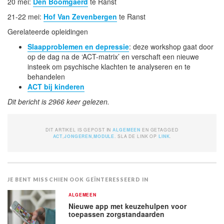
20 mei:
Den Boomgaerd
te Ranst
21-22 mei:
Hof Van Zevenbergen
te Ranst
Gerelateerde opleidingen
Slaapproblemen en depressie
: deze workshop gaat door
op de dag na de ‘ACT-matrix’ en verschaft een nieuwe
insteek om psychische klachten te analyseren en te
behandelen
ACT bij kinderen
Dit bericht is 2966 keer gelezen.
DIT ARTIKEL IS GEPOST IN
ALGEMEEN
EN GETAGGED
ACT
,
JONGEREN
,
MODULE
. SLA DE LINK OP
LINK
.
JE BENT MISSCHIEN OOK GEÏNTERESSEERD IN
ALGEMEEN
Nieuwe app met keuzehulpen voor
toepassen zorgstandaarden