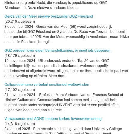
klinische zorg ontwikkeld, die vandaag is gepubliceerd op GGZ
Standaarden. Deze nieuwe standaard biedt...
Gerda van der Meer nieuwe bestuurder GGZ Friesland
(20,210 x gelezen)
3 december 2024 - Gerda van der Meer (56) wordt zorginhoudelijk
bestuurder bij GGZ Friesland en Synaeda. De Raad van Toezicht benoemt
haar per februari 2025. Van der Meer, woonachtig in Amsterdam, maar ‘hikke
en tein’ in Friesland, brengt...
GGZ oordeelt over eigen behandelkamers: er moet iets gebeuren.
(18,179 x gelezen)
19 november 2024 - Uit onderzoek onder de Top 20 van de GGZ-
instellingen blijkt dat er sporadisch structureel, wetenschappelijk
onderbouwd of uitgebreid wordt stilgestaan bij de therapeutische impact van
de huisvesting op cliënten. Meer dan...
Cultuurdeelname verbetert emotioneel welbevinden
(17,102 x gelezen)
21 november 2024 - Professor Marc Verboord van de Erasmus School of
History, Culture and Communication laat samen met collega’s uit het
internationale onderzoeksproject INVENT zien dat er een positief effect
uitgaat van deelname aan culturele...
Volwassenen met ADHD hebben kortere levensverwachting
(14,318 x gelezen)
24 januari 2025 - Een recente studie, uitgevoerd door University College
London en gepubliceerd in The British Journal of Psychiatry, heeft