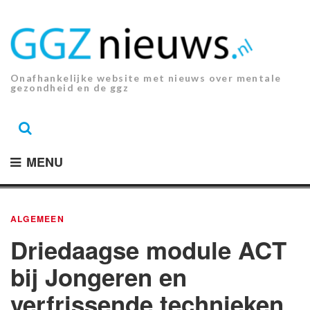
Ga
naar
de
inhoud.
Onafhankelijke website met nieuws over mentale
gezondheid en de ggz
MENU
ALGEMEEN
Driedaagse module ACT
bij Jongeren en
verfrissende technieken