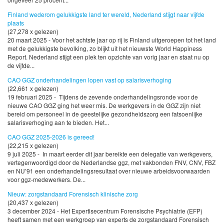
Finland wederom gelukkigste land ter wereld, Nederland stijgt naar vijfde
plaats
(27,278 x gelezen)
20 maart 2025 - Voor het achtste jaar op rij is Finland uitgeroepen tot het land
met de gelukkigste bevolking, zo blijkt uit het nieuwste World Happiness
Report. Nederland stijgt een plek ten opzichte van vorig jaar en staat nu op
de vijfde...
CAO GGZ onderhandelingen lopen vast op salarisverhoging
(22,661 x gelezen)
19 februari 2025 - Tijdens de zevende onderhandelingsronde voor de
nieuwe CAO GGZ ging het weer mis. De werkgevers in de GGZ zijn niet
bereid om personeel in de geestelijke gezondheidszorg een fatsoenlijke
salarisverhoging aan te bieden. Het...
CAO GGZ 2025-2026 is gereed!
(22,215 x gelezen)
9 juli 2025 - In maart eerder dit jaar bereikte een delegatie van werkgevers,
vertegenwoordigd door de Nederlandse ggz, met vakbonden FNV, CNV, FBZ
en NU’91 een onderhandelingsresultaat over nieuwe arbeidsvoorwaarden
voor ggz-medewerkers. De...
Nieuw: zorgstandaard Forensisch klinische zorg
(20,437 x gelezen)
3 december 2024 - Het Expertisecentrum Forensische Psychiatrie (EFP)
heeft samen met een werkgroep van experts de zorgstandaard Forensisch