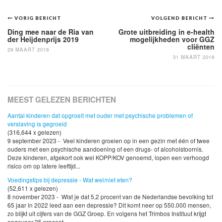
Bericht
VORIG BERICHT
VOLGEND BERICHT
navigatie
Ding mee naar de Ria van
Grote uitbreiding in e-health
der Heijdenprijs 2019
mogelijkheden voor GGZ
cliënten
29 MAART 2019
31 MAART 2019
MEEST GELEZEN BERICHTEN
Aantal kinderen dat opgroeit met ouder met psychische problemen of
verslaving is gegroeid
(316,644 x gelezen)
9 september 2023 - Veel kinderen groeien op in een gezin met één of twee
ouders met een psychische aandoening of een drugs- of alcoholstoornis.
Deze kinderen, afgekort ook wel KOPP/KOV genoemd, lopen een verhoogd
risico om op latere leeftijd...
Voedingstips bij depressie - Wat wel/niet eten?
(52,611 x gelezen)
8 november 2023 - Wist je dat 5,2 procent van de Nederlandse bevolking tot
65 jaar in 2022 leed aan een depressie? Dit komt neer op 550.000 mensen,
zo blijkt uit cijfers van de GGZ Groep. En volgens het Trimbos Instituut krijgt
ongeveer 25 procent...