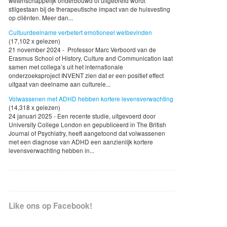
wetenschappelijk onderbouwd of uitgebreid wordt
stilgestaan bij de therapeutische impact van de huisvesting
op cliënten. Meer dan...
Cultuurdeelname verbetert emotioneel welbevinden
(17,102 x gelezen)
21 november 2024 - Professor Marc Verboord van de
Erasmus School of History, Culture and Communication laat
samen met collega’s uit het internationale
onderzoeksproject INVENT zien dat er een positief effect
uitgaat van deelname aan culturele...
Volwassenen met ADHD hebben kortere levensverwachting
(14,318 x gelezen)
24 januari 2025 - Een recente studie, uitgevoerd door
University College London en gepubliceerd in The British
Journal of Psychiatry, heeft aangetoond dat volwassenen
met een diagnose van ADHD een aanzienlijk kortere
levensverwachting hebben in...
Like ons op Facebook!