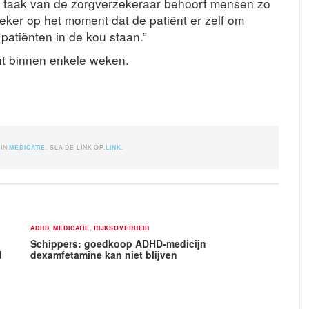
e taak van de zorgverzekeraar behoort mensen zo
 zeker op het moment dat de patiënt er zelf om
patiënten in de kou staan.”
ht binnen enkele weken.
 IN
MEDICATIE
. SLA DE LINK OP.
LINK
.
ADHD
,
MEDICATIE
,
RIJKSOVERHEID
Schippers: goedkoop ADHD-medicijn
d
dexamfetamine kan niet blijven