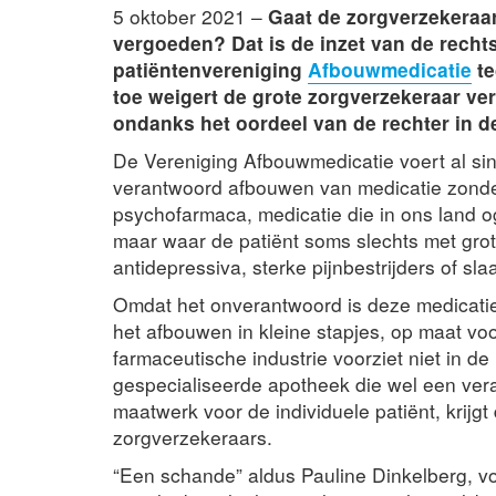
5 oktober 2021 –
Gaat de zorgverzekeraa
vergoeden? Dat is de inzet van de recht
patiëntenvereniging
Afbouwmedicatie
te
toe weigert de grote zorgverzekeraar v
ondanks het oordeel van de rechter in 
De Vereniging Afbouwmedicatie voert al sind
verantwoord afbouwen van medicatie zonder
psychofarmaca, medicatie die in ons land o
maar waar de patiënt soms slechts met gro
antidepressiva, sterke pijnbestrijders of sl
Omdat het onverantwoord is deze medicati
het afbouwen in kleine stapjes, op maat voor
farmaceutische industrie voorziet niet in de
gespecialiseerde apotheek die wel een ver
maatwerk voor de individuele patiënt, krij
zorgverzekeraars.
“Een schande” aldus Pauline Dinkelberg, vo