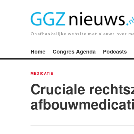
Ga
naar
de
inhoud.
Onafhankelijke website met nieuws over m
Home
Congres Agenda
Podcasts
MEDICATIE
Cruciale rechts
afbouwmedicat