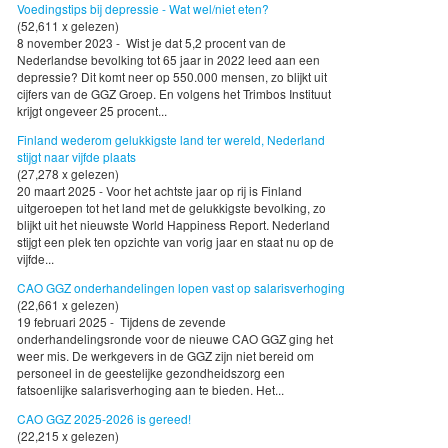
Voedingstips bij depressie - Wat wel/niet eten?
(52,611 x gelezen)
8 november 2023 - Wist je dat 5,2 procent van de
Nederlandse bevolking tot 65 jaar in 2022 leed aan een
depressie? Dit komt neer op 550.000 mensen, zo blijkt uit
cijfers van de GGZ Groep. En volgens het Trimbos Instituut
krijgt ongeveer 25 procent...
Finland wederom gelukkigste land ter wereld, Nederland
stijgt naar vijfde plaats
(27,278 x gelezen)
20 maart 2025 - Voor het achtste jaar op rij is Finland
uitgeroepen tot het land met de gelukkigste bevolking, zo
blijkt uit het nieuwste World Happiness Report. Nederland
stijgt een plek ten opzichte van vorig jaar en staat nu op de
vijfde...
CAO GGZ onderhandelingen lopen vast op salarisverhoging
(22,661 x gelezen)
19 februari 2025 - Tijdens de zevende
onderhandelingsronde voor de nieuwe CAO GGZ ging het
weer mis. De werkgevers in de GGZ zijn niet bereid om
personeel in de geestelijke gezondheidszorg een
fatsoenlijke salarisverhoging aan te bieden. Het...
CAO GGZ 2025-2026 is gereed!
(22,215 x gelezen)