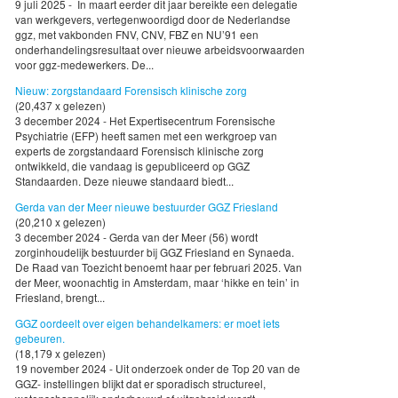
9 juli 2025 - In maart eerder dit jaar bereikte een delegatie
van werkgevers, vertegenwoordigd door de Nederlandse
ggz, met vakbonden FNV, CNV, FBZ en NU’91 een
onderhandelingsresultaat over nieuwe arbeidsvoorwaarden
voor ggz-medewerkers. De...
Nieuw: zorgstandaard Forensisch klinische zorg
(20,437 x gelezen)
3 december 2024 - Het Expertisecentrum Forensische
Psychiatrie (EFP) heeft samen met een werkgroep van
experts de zorgstandaard Forensisch klinische zorg
ontwikkeld, die vandaag is gepubliceerd op GGZ
Standaarden. Deze nieuwe standaard biedt...
Gerda van der Meer nieuwe bestuurder GGZ Friesland
(20,210 x gelezen)
3 december 2024 - Gerda van der Meer (56) wordt
zorginhoudelijk bestuurder bij GGZ Friesland en Synaeda.
De Raad van Toezicht benoemt haar per februari 2025. Van
der Meer, woonachtig in Amsterdam, maar ‘hikke en tein’ in
Friesland, brengt...
GGZ oordeelt over eigen behandelkamers: er moet iets
gebeuren.
(18,179 x gelezen)
19 november 2024 - Uit onderzoek onder de Top 20 van de
GGZ- instellingen blijkt dat er sporadisch structureel,