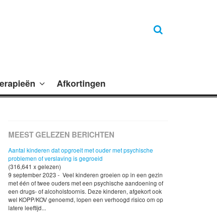
erapieën
Afkortingen
MEEST GELEZEN BERICHTEN
Aantal kinderen dat opgroeit met ouder met psychische
problemen of verslaving is gegroeid
(316,641 x gelezen)
9 september 2023 - Veel kinderen groeien op in een gezin
met één of twee ouders met een psychische aandoening of
een drugs- of alcoholstoornis. Deze kinderen, afgekort ook
wel KOPP/KOV genoemd, lopen een verhoogd risico om op
latere leeftijd...