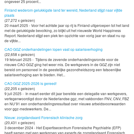
ongeveer 25 procent...
Finland wederom gelukkigste land ter wereld, Nederland stijgt naar vijfde
plaats
(27,272 x gelezen)
20 maart 2025 - Voor het achtste jaar op rij is Finland uitgeroepen tot het land
met de gelukkigste bevolking, zo blijkt uit het nieuwste World Happiness
Report. Nederland stijgt een plek ten opzichte van vorig jaar en staat nu op
de vijfde...
CAO GGZ onderhandelingen lopen vast op salarisverhoging
(22,658 x gelezen)
19 februari 2025 - Tijdens de zevende onderhandelingsronde voor de
nieuwe CAO GGZ ging het weer mis. De werkgevers in de GGZ zijn niet
bereid om personeel in de geestelijke gezondheidszorg een fatsoenlijke
salarisverhoging aan te bieden. Het...
CAO GGZ 2025-2026 is gereed!
(22,205 x gelezen)
9 juli 2025 - In maart eerder dit jaar bereikte een delegatie van werkgevers,
vertegenwoordigd door de Nederlandse ggz, met vakbonden FNV, CNV, FBZ
en NU’91 een onderhandelingsresultaat over nieuwe arbeidsvoorwaarden
voor ggz-medewerkers. De...
Nieuw: zorgstandaard Forensisch klinische zorg
(20,431 x gelezen)
3 december 2024 - Het Expertisecentrum Forensische Psychiatrie (EFP)
heeft samen met een werkgroep van experts de zorgstandaard Forensisch