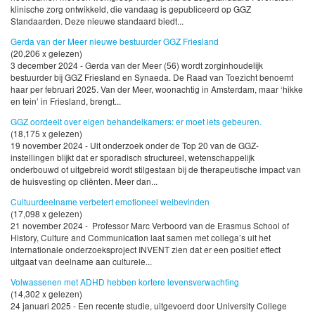
klinische zorg ontwikkeld, die vandaag is gepubliceerd op GGZ
Standaarden. Deze nieuwe standaard biedt...
Gerda van der Meer nieuwe bestuurder GGZ Friesland
(20,206 x gelezen)
3 december 2024 - Gerda van der Meer (56) wordt zorginhoudelijk
bestuurder bij GGZ Friesland en Synaeda. De Raad van Toezicht benoemt
haar per februari 2025. Van der Meer, woonachtig in Amsterdam, maar ‘hikke
en tein’ in Friesland, brengt...
GGZ oordeelt over eigen behandelkamers: er moet iets gebeuren.
(18,175 x gelezen)
19 november 2024 - Uit onderzoek onder de Top 20 van de GGZ-
instellingen blijkt dat er sporadisch structureel, wetenschappelijk
onderbouwd of uitgebreid wordt stilgestaan bij de therapeutische impact van
de huisvesting op cliënten. Meer dan...
Cultuurdeelname verbetert emotioneel welbevinden
(17,098 x gelezen)
21 november 2024 - Professor Marc Verboord van de Erasmus School of
History, Culture and Communication laat samen met collega’s uit het
internationale onderzoeksproject INVENT zien dat er een positief effect
uitgaat van deelname aan culturele...
Volwassenen met ADHD hebben kortere levensverwachting
(14,302 x gelezen)
24 januari 2025 - Een recente studie, uitgevoerd door University College