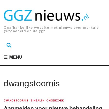
Ga
naar
de
inhoud.
Onafhankelijke website met nieuws over mentale
gezondheid en de ggz
MENU
dwangstoornis
DWANGSTOORNIS
,
E-HEALTH
,
ONDERZOEK
Aanmelden voor nieuwe behandeling