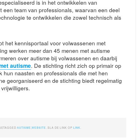
especialiseerd is in het ontwikkelen van
met een team van professionals, waarvan een deel
 technologie te ontwikkelen die zowel technisch als
 tot het kennisportaal voor volwassenen met
chting werken meer dan 45 menen met autisme
rmeren over autisme bij volwassenen en daarbij
et autisme
. De stichting richt zich op primair op
 hun naasten en professionals die met hen
line georganiseerd en de stichting biedt regelmatig
rijwilligers.
GETAGGED
AUTISME
,
WEBSITE
. SLA DE LINK OP
LINK
.