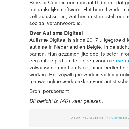
Back to Code is een sociaal IT-bedrijf dat g
toegankelijke software. Het bedrijf werkt 
zelf autistisch is, wat hen in staat stelt om
sociaal verantwoord is.
Over Autisme Digitaal
Autisme Digitaal is sinds 2017 uitgegroeid
autisme in Nederland en België. In de sti
samen. Hun gezamenlijke doel is beter info
een online podium te bieden voor
mensen m
volwassenen met autisme, maar bedient ook
werken. Het vrijwilligerswerk is volledig on
nieuwe online werkplekken voor autistische v
Bron: persbericht
Dit bericht is 1461 keer gelezen.
DIT ARTIKEL IS GEPOST IN
AUTISME
EN 