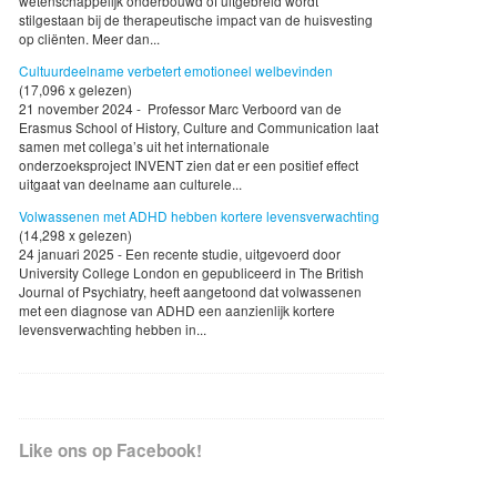
wetenschappelijk onderbouwd of uitgebreid wordt
stilgestaan bij de therapeutische impact van de huisvesting
op cliënten. Meer dan...
Cultuurdeelname verbetert emotioneel welbevinden
(17,096 x gelezen)
21 november 2024 - Professor Marc Verboord van de
Erasmus School of History, Culture and Communication laat
samen met collega’s uit het internationale
onderzoeksproject INVENT zien dat er een positief effect
uitgaat van deelname aan culturele...
Volwassenen met ADHD hebben kortere levensverwachting
(14,298 x gelezen)
24 januari 2025 - Een recente studie, uitgevoerd door
University College London en gepubliceerd in The British
Journal of Psychiatry, heeft aangetoond dat volwassenen
met een diagnose van ADHD een aanzienlijk kortere
levensverwachting hebben in...
Like ons op Facebook!