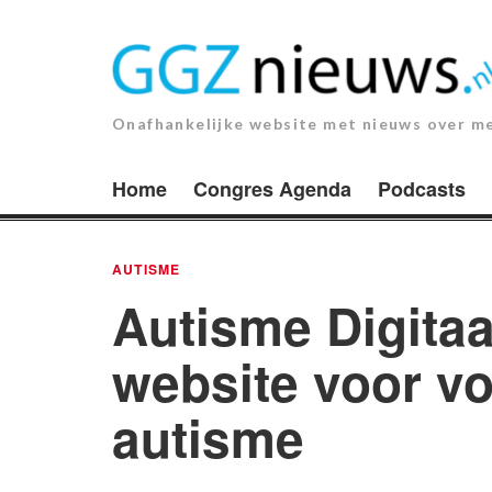
Ga
naar
de
inhoud.
Onafhankelijke website met nieuws over m
Home
Congres Agenda
Podcasts
AUTISME
Autisme Digitaa
website voor v
autisme