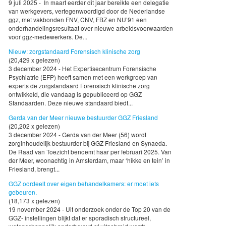
9 juli 2025 - In maart eerder dit jaar bereikte een delegatie
van werkgevers, vertegenwoordigd door de Nederlandse
ggz, met vakbonden FNV, CNV, FBZ en NU’91 een
onderhandelingsresultaat over nieuwe arbeidsvoorwaarden
voor ggz-medewerkers. De...
Nieuw: zorgstandaard Forensisch klinische zorg
(20,429 x gelezen)
3 december 2024 - Het Expertisecentrum Forensische
Psychiatrie (EFP) heeft samen met een werkgroep van
experts de zorgstandaard Forensisch klinische zorg
ontwikkeld, die vandaag is gepubliceerd op GGZ
Standaarden. Deze nieuwe standaard biedt...
Gerda van der Meer nieuwe bestuurder GGZ Friesland
(20,202 x gelezen)
3 december 2024 - Gerda van der Meer (56) wordt
zorginhoudelijk bestuurder bij GGZ Friesland en Synaeda.
De Raad van Toezicht benoemt haar per februari 2025. Van
der Meer, woonachtig in Amsterdam, maar ‘hikke en tein’ in
Friesland, brengt...
GGZ oordeelt over eigen behandelkamers: er moet iets
gebeuren.
(18,173 x gelezen)
19 november 2024 - Uit onderzoek onder de Top 20 van de
GGZ- instellingen blijkt dat er sporadisch structureel,