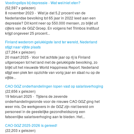
Voedingstips bij depressie - Wat wel/niet eten?
(52,597 x gelezen)
8 november 2023 - Wist je dat 5,2 procent van de
Nederlandse bevolking tot 65 jaar in 2022 leed aan een
depressie? Dit komt neer op 550.000 mensen, zo blijkt uit
cijfers van de GGZ Groep. En volgens het Trimbos Instituut
krijgt ongeveer 25 procent...
Finland wederom gelukkigste land ter wereld, Nederland
stijgt naar vijfde plaats
(27,264 x gelezen)
20 maart 2025 - Voor het achtste jaar op rij is Finland
uitgeroepen tot het land met de gelukkigste bevolking, zo
blijkt uit het nieuwste World Happiness Report. Nederland
stijgt een plek ten opzichte van vorig jaar en staat nu op de
vijfde...
CAO GGZ onderhandelingen lopen vast op salarisverhoging
(22,656 x gelezen)
19 februari 2025 - Tijdens de zevende
onderhandelingsronde voor de nieuwe CAO GGZ ging het
weer mis. De werkgevers in de GGZ zijn niet bereid om
personeel in de geestelijke gezondheidszorg een
fatsoenlijke salarisverhoging aan te bieden. Het...
CAO GGZ 2025-2026 is gereed!
(22,203 x gelezen)