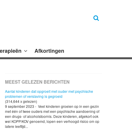
erapieën
Afkortingen
MEEST GELEZEN BERICHTEN
Aantal kinderen dat opgroeit met ouder met psychische
problemen of verslaving is gegroeid
(314,644 x gelezen)
9 september 2023 - Veel kinderen groeien op in een gezin
met één of twee ouders met een psychische aandoening of
een drugs- of alcoholstoornis. Deze kinderen, afgekort ook
wel KOPP/KOV genoemd, lopen een verhoogd risico om op
latere leeftijd...