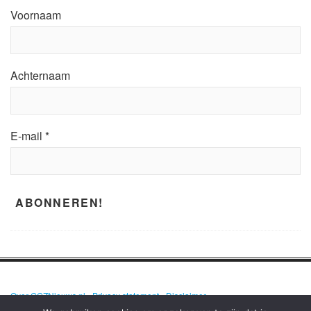
Voornaam
Achternaam
E-mail
*
Over GGZNieuws.nl
•
Privacy statement
•
Disclaimer