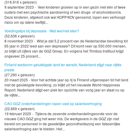
(316,916 x gelezen)
9 september 2023 - Veel kinderen groeien op in een gezin met één of twee
ouders met een psychische aandoening of een drugs- of alcoholstoornis.
Deze kinderen, afgekort ook wel KOPP/KOV genoemd, lopen een verhoogd
risico om op latere leeftijd...
Voedingstips bij depressie - Wat wel/niet eten?
(52,636 x gelezen)
8 november 2023 - Wist je dat 5,2 procent van de Nederlandse bevolking tot
65 jaar in 2022 leed aan een depressie? Dit komt neer op 550.000 mensen,
zo blijkt uit cijfers van de GGZ Groep. En volgens het Trimbos Instituut krijgt
ongeveer 25 procent...
Finland wederom gelukkigste land ter wereld, Nederland stijgt naar vijfde
plaats
(27,290 x gelezen)
20 maart 2025 - Voor het achtste jaar op rij is Finland uitgeroepen tot het land
met de gelukkigste bevolking, zo blijkt uit het nieuwste World Happiness
Report. Nederland stijgt een plek ten opzichte van vorig jaar en staat nu op
de vijfde...
CAO GGZ onderhandelingen lopen vast op salarisverhoging
(22,669 x gelezen)
19 februari 2025 - Tijdens de zevende onderhandelingsronde voor de
nieuwe CAO GGZ ging het weer mis. De werkgevers in de GGZ zijn niet
bereid om personeel in de geestelijke gezondheidszorg een fatsoenlijke
salarisverhoging aan te bieden. Het...