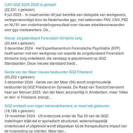
CAO GGZ 2025-2026 is gereed!
(22,231 x gelezen)
9 juli 2025 - In maart eerder dit jaar bereikte een delegatie van werkgevers,
vertegenwoordigd door de Nederlandse ggz, met vakbonden FNV, CNV, FBZ
en NU’91 een onderhandelingsresultaat over nieuwe arbeidsvoorwaarden
voor ggz-medewerkers. De...
Nieuw: zorgstandaard Forensisch klinische zorg
(20,444 x gelezen)
3 december 2024 - Het Expertisecentrum Forensische Psychiatrie (EFP)
heeft samen met een werkgroep van experts de zorgstandaard Forensisch
klinische zorg ontwikkeld, die vandaag is gepubliceerd op GGZ
Standaarden. Deze nieuwe standaard biedt...
Gerda van der Meer nieuwe bestuurder GGZ Friesland
(20,222 x gelezen)
3 december 2024 - Gerda van der Meer (56) wordt zorginhoudelijk
bestuurder bij GGZ Friesland en Synaeda. De Raad van Toezicht benoemt
haar per februari 2025. Van der Meer, woonachtig in Amsterdam, maar ‘hikke
en tein’ in Friesland, brengt...
GGZ oordeelt over eigen behandelkamers: er moet iets gebeuren.
(18,186 x gelezen)
19 november 2024 - Uit onderzoek onder de Top 20 van de GGZ-
instellingen blijkt dat er sporadisch structureel, wetenschappelijk
onderbouwd of uitgebreid wordt stilgestaan bij de therapeutische impact van
de huisvesting op cliënten. Meer dan...