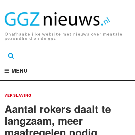
Ga
naar
de
inhoud.
Onafhankelijke website met nieuws over mentale
gezondheid en de ggz
MENU
VERSLAVING
Aantal rokers daalt te
langzaam, meer
maatregelen nodig