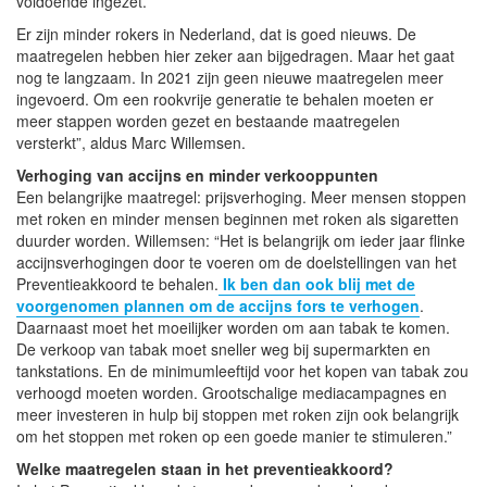
voldoende ingezet.
Er zijn minder rokers in Nederland, dat is goed nieuws. De
maatregelen hebben hier zeker aan bijgedragen. Maar het gaat
nog te langzaam. In 2021 zijn geen nieuwe maatregelen meer
ingevoerd. Om een rookvrije generatie te behalen moeten er
meer stappen worden gezet en bestaande maatregelen
versterkt”, aldus Marc Willemsen.
Verhoging van accijns en minder verkooppunten
Een belangrijke maatregel: prijsverhoging. Meer mensen stoppen
met roken en minder mensen beginnen met roken als sigaretten
duurder worden. Willemsen: “Het is belangrijk om ieder jaar flinke
accijnsverhogingen door te voeren om de doelstellingen van het
Preventieakkoord te behalen.
Ik ben dan ook blij met de
voorgenomen plannen om de accijns fors te verhogen
.
Daarnaast moet het moeilijker worden om aan tabak te komen.
De verkoop van tabak moet sneller weg bij supermarkten en
tankstations. En de minimumleeftijd voor het kopen van tabak zou
verhoogd moeten worden. Grootschalige mediacampagnes en
meer investeren in hulp bij stoppen met roken zijn ook belangrijk
om het stoppen met roken op een goede manier te stimuleren.”
Welke maatregelen staan in het preventieakkoord?