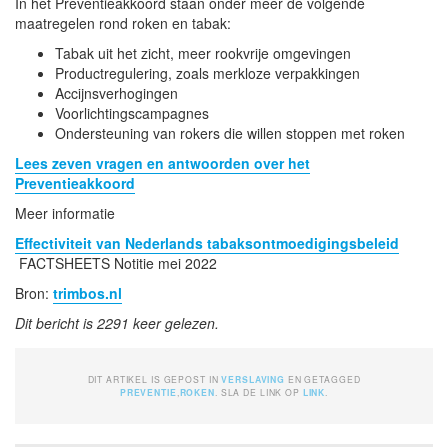
In het Preventieakkoord staan onder meer de volgende
maatregelen rond roken en tabak:
Tabak uit het zicht, meer rookvrije omgevingen
Productregulering, zoals merkloze verpakkingen
Accijnsverhogingen
Voorlichtingscampagnes
Ondersteuning van rokers die willen stoppen met roken
Lees zeven vragen en antwoorden over het
Preventieakkoord
Meer informatie
Effectiviteit van Nederlands tabaksontmoedigingsbeleid
FACTSHEETS Notitie mei 2022
Bron:
trimbos.nl
Dit bericht is 2291 keer gelezen.
DIT ARTIKEL IS GEPOST IN
VERSLAVING
EN GETAGGED
PREVENTIE
,
ROKEN
. SLA DE LINK OP
LINK
.