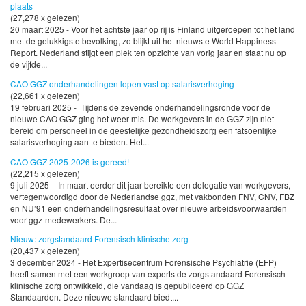
plaats
(27,278 x gelezen)
20 maart 2025 - Voor het achtste jaar op rij is Finland uitgeroepen tot het land
met de gelukkigste bevolking, zo blijkt uit het nieuwste World Happiness
Report. Nederland stijgt een plek ten opzichte van vorig jaar en staat nu op
de vijfde...
CAO GGZ onderhandelingen lopen vast op salarisverhoging
(22,661 x gelezen)
19 februari 2025 - Tijdens de zevende onderhandelingsronde voor de
nieuwe CAO GGZ ging het weer mis. De werkgevers in de GGZ zijn niet
bereid om personeel in de geestelijke gezondheidszorg een fatsoenlijke
salarisverhoging aan te bieden. Het...
CAO GGZ 2025-2026 is gereed!
(22,215 x gelezen)
9 juli 2025 - In maart eerder dit jaar bereikte een delegatie van werkgevers,
vertegenwoordigd door de Nederlandse ggz, met vakbonden FNV, CNV, FBZ
en NU’91 een onderhandelingsresultaat over nieuwe arbeidsvoorwaarden
voor ggz-medewerkers. De...
Nieuw: zorgstandaard Forensisch klinische zorg
(20,437 x gelezen)
3 december 2024 - Het Expertisecentrum Forensische Psychiatrie (EFP)
heeft samen met een werkgroep van experts de zorgstandaard Forensisch
klinische zorg ontwikkeld, die vandaag is gepubliceerd op GGZ
Standaarden. Deze nieuwe standaard biedt...