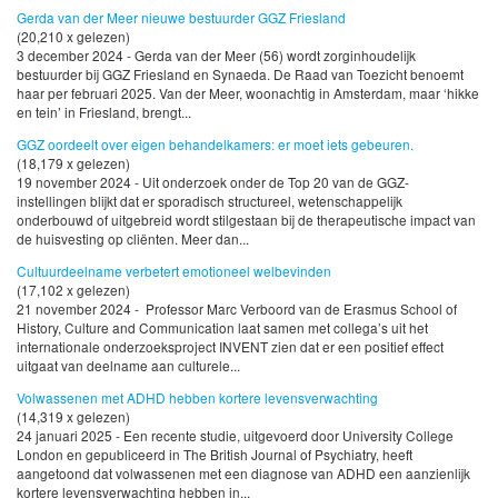
Gerda van der Meer nieuwe bestuurder GGZ Friesland
(20,210 x gelezen)
3 december 2024 - Gerda van der Meer (56) wordt zorginhoudelijk
bestuurder bij GGZ Friesland en Synaeda. De Raad van Toezicht benoemt
haar per februari 2025. Van der Meer, woonachtig in Amsterdam, maar ‘hikke
en tein’ in Friesland, brengt...
GGZ oordeelt over eigen behandelkamers: er moet iets gebeuren.
(18,179 x gelezen)
19 november 2024 - Uit onderzoek onder de Top 20 van de GGZ-
instellingen blijkt dat er sporadisch structureel, wetenschappelijk
onderbouwd of uitgebreid wordt stilgestaan bij de therapeutische impact van
de huisvesting op cliënten. Meer dan...
Cultuurdeelname verbetert emotioneel welbevinden
(17,102 x gelezen)
21 november 2024 - Professor Marc Verboord van de Erasmus School of
History, Culture and Communication laat samen met collega’s uit het
internationale onderzoeksproject INVENT zien dat er een positief effect
uitgaat van deelname aan culturele...
Volwassenen met ADHD hebben kortere levensverwachting
(14,319 x gelezen)
24 januari 2025 - Een recente studie, uitgevoerd door University College
London en gepubliceerd in The British Journal of Psychiatry, heeft
aangetoond dat volwassenen met een diagnose van ADHD een aanzienlijk
kortere levensverwachting hebben in...