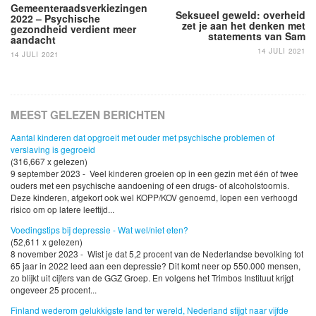
Gemeenteraadsverkiezingen
Seksueel geweld: overheid
2022 – Psychische
zet je aan het denken met
gezondheid verdient meer
statements van Sam
aandacht
14 JULI 2021
14 JULI 2021
MEEST GELEZEN BERICHTEN
Aantal kinderen dat opgroeit met ouder met psychische problemen of
verslaving is gegroeid
(316,667 x gelezen)
9 september 2023 - Veel kinderen groeien op in een gezin met één of twee
ouders met een psychische aandoening of een drugs- of alcoholstoornis.
Deze kinderen, afgekort ook wel KOPP/KOV genoemd, lopen een verhoogd
risico om op latere leeftijd...
Voedingstips bij depressie - Wat wel/niet eten?
(52,611 x gelezen)
8 november 2023 - Wist je dat 5,2 procent van de Nederlandse bevolking tot
65 jaar in 2022 leed aan een depressie? Dit komt neer op 550.000 mensen,
zo blijkt uit cijfers van de GGZ Groep. En volgens het Trimbos Instituut krijgt
ongeveer 25 procent...
Finland wederom gelukkigste land ter wereld, Nederland stijgt naar vijfde