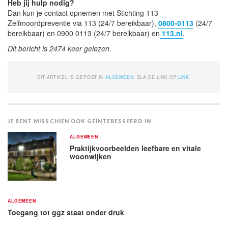
Heb jij hulp nodig?
Dan kun je contact opnemen met Stichting 113
Zelfmoordpreventie via 113 (24/7 bereikbaar),
0800-0113
(24/7
bereikbaar) en 0900 0113 (24/7 bereikbaar) en
113.nl
.
Dit bericht is 2474 keer gelezen.
DIT ARTIKEL IS GEPOST IN
ALGEMEEN
. SLA DE LINK OP.
LINK
.
JE BENT MISSCHIEN OOK GEÏNTERESSEERD IN
ALGEMEEN
Praktijkvoorbeelden leefbare en vitale
woonwijken
ALGEMEEN
Toegang tot ggz staat onder druk