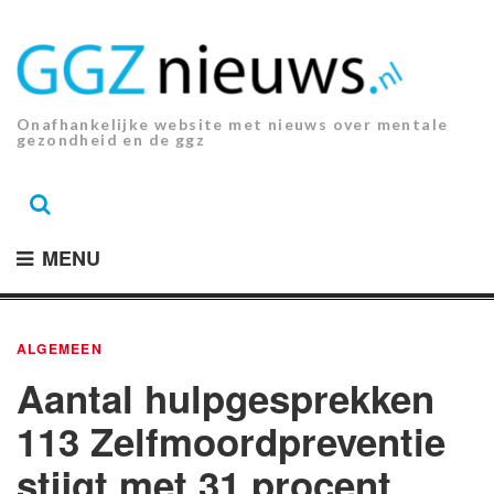
Ga
naar
de
inhoud.
Onafhankelijke website met nieuws over mentale
gezondheid en de ggz
MENU
ALGEMEEN
Aantal hulpgesprekken
113 Zelfmoordpreventie
stijgt met 31 procent