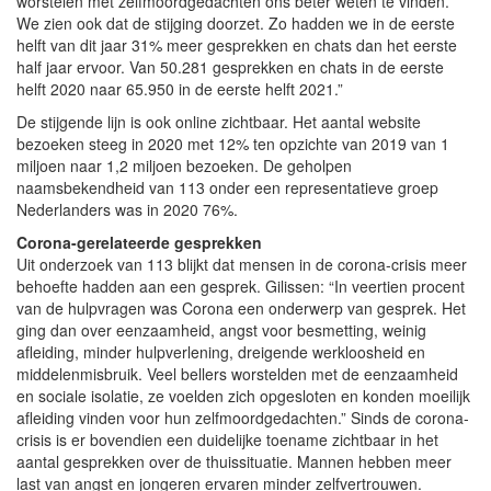
worstelen met zelfmoordgedachten ons beter weten te vinden.
We zien ook dat de stijging doorzet. Zo hadden we in de eerste
helft van dit jaar 31% meer gesprekken en chats dan het eerste
half jaar ervoor. Van 50.281 gesprekken en chats in de eerste
helft 2020 naar 65.950 in de eerste helft 2021.”
De stijgende lijn is ook online zichtbaar. Het aantal website
bezoeken steeg in 2020 met 12% ten opzichte van 2019 van 1
miljoen naar 1,2 miljoen bezoeken. De geholpen
naamsbekendheid van 113 onder een representatieve groep
Nederlanders was in 2020 76%.
Corona-gerelateerde gesprekken
Uit onderzoek van 113 blijkt dat mensen in de corona-crisis meer
behoefte hadden aan een gesprek. Gilissen: “In veertien procent
van de hulpvragen was Corona een onderwerp van gesprek. Het
ging dan over eenzaamheid, angst voor besmetting, weinig
afleiding, minder hulpverlening, dreigende werkloosheid en
middelenmisbruik. Veel bellers worstelden met de eenzaamheid
en sociale isolatie, ze voelden zich opgesloten en konden moeilijk
afleiding vinden voor hun zelfmoordgedachten.” Sinds de corona-
crisis is er bovendien een duidelijke toename zichtbaar in het
aantal gesprekken over de thuissituatie. Mannen hebben meer
last van angst en jongeren ervaren minder zelfvertrouwen.