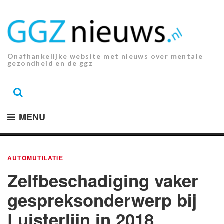
Ga
naar
de
inhoud.
Onafhankelijke website met nieuws over mentale
gezondheid en de ggz
MENU
AUTOMUTILATIE
Zelfbeschadiging vaker
gespreksonderwerp bij
Luisterlijn in 2018