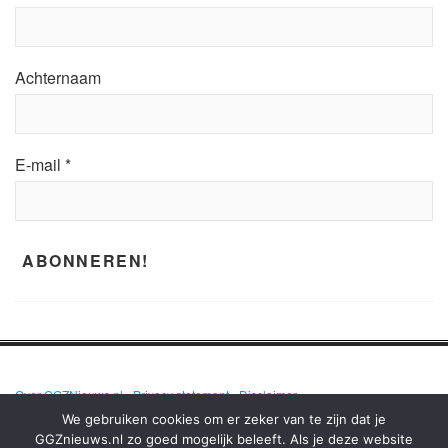
Achternaam
E-mail
*
Over GGZNieuws.nl
•
Privacy statement
•
Disclaimer
We gebruiken cookies om er zeker van te zijn dat je
GGZnieuws.nl zo goed mogelijk beleeft. Als je deze website