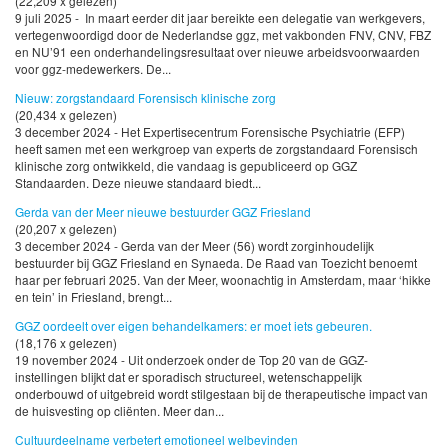
(22,209 x gelezen)
9 juli 2025 - In maart eerder dit jaar bereikte een delegatie van werkgevers,
vertegenwoordigd door de Nederlandse ggz, met vakbonden FNV, CNV, FBZ
en NU’91 een onderhandelingsresultaat over nieuwe arbeidsvoorwaarden
voor ggz-medewerkers. De...
Nieuw: zorgstandaard Forensisch klinische zorg
(20,434 x gelezen)
3 december 2024 - Het Expertisecentrum Forensische Psychiatrie (EFP)
heeft samen met een werkgroep van experts de zorgstandaard Forensisch
klinische zorg ontwikkeld, die vandaag is gepubliceerd op GGZ
Standaarden. Deze nieuwe standaard biedt...
Gerda van der Meer nieuwe bestuurder GGZ Friesland
(20,207 x gelezen)
3 december 2024 - Gerda van der Meer (56) wordt zorginhoudelijk
bestuurder bij GGZ Friesland en Synaeda. De Raad van Toezicht benoemt
haar per februari 2025. Van der Meer, woonachtig in Amsterdam, maar ‘hikke
en tein’ in Friesland, brengt...
GGZ oordeelt over eigen behandelkamers: er moet iets gebeuren.
(18,176 x gelezen)
19 november 2024 - Uit onderzoek onder de Top 20 van de GGZ-
instellingen blijkt dat er sporadisch structureel, wetenschappelijk
onderbouwd of uitgebreid wordt stilgestaan bij de therapeutische impact van
de huisvesting op cliënten. Meer dan...
Cultuurdeelname verbetert emotioneel welbevinden