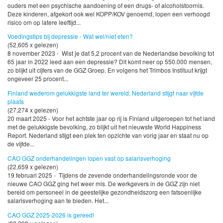
ouders met een psychische aandoening of een drugs- of alcoholstoornis.
Deze kinderen, afgekort ook wel KOPP/KOV genoemd, lopen een verhoogd
risico om op latere leeftijd...
Voedingstips bij depressie - Wat wel/niet eten?
(52,605 x gelezen)
8 november 2023 - Wist je dat 5,2 procent van de Nederlandse bevolking tot
65 jaar in 2022 leed aan een depressie? Dit komt neer op 550.000 mensen,
zo blijkt uit cijfers van de GGZ Groep. En volgens het Trimbos Instituut krijgt
ongeveer 25 procent...
Finland wederom gelukkigste land ter wereld, Nederland stijgt naar vijfde
plaats
(27,274 x gelezen)
20 maart 2025 - Voor het achtste jaar op rij is Finland uitgeroepen tot het land
met de gelukkigste bevolking, zo blijkt uit het nieuwste World Happiness
Report. Nederland stijgt een plek ten opzichte van vorig jaar en staat nu op
de vijfde...
CAO GGZ onderhandelingen lopen vast op salarisverhoging
(22,659 x gelezen)
19 februari 2025 - Tijdens de zevende onderhandelingsronde voor de
nieuwe CAO GGZ ging het weer mis. De werkgevers in de GGZ zijn niet
bereid om personeel in de geestelijke gezondheidszorg een fatsoenlijke
salarisverhoging aan te bieden. Het...
CAO GGZ 2025-2026 is gereed!