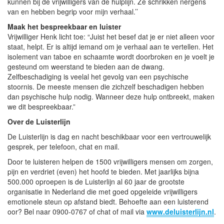
kunnen bij de vrijwilligers van de hulplijn. Ze schrikken nergens
van en hebben begrip voor mijn verhaal.’’
Maak het bespreekbaar en luister
Vrijwilliger Henk licht toe: “Juist het besef dat je er niet alleen voor
staat, helpt. Er is altijd iemand om je verhaal aan te vertellen. Het
isolement van taboe en schaamte wordt doorbroken en je voelt je
gesteund om weerstand te bieden aan de dwang.
Zelfbeschadiging is veelal het gevolg van een psychische
stoornis. De meeste mensen die zichzelf beschadigen hebben
dan psychische hulp nodig. Wanneer deze hulp ontbreekt, maken
we dit bespreekbaar.”
Over de Luisterlijn
De Luisterlijn is dag en nacht beschikbaar voor een vertrouwelijk
gesprek, per telefoon, chat en mail.
Door te luisteren helpen de 1500 vrijwilligers mensen om zorgen,
pijn en verdriet (even) het hoofd te bieden. Met jaarlijks bijna
500.000 oproepen is de Luisterlijn al 60 jaar de grootste
organisatie in Nederland die met goed opgeleide vrijwilligers
emotionele steun op afstand biedt. Behoefte aan een luisterend
oor? Bel naar 0900-0767 of chat of mail via
www.deluisterlijn.nl
.