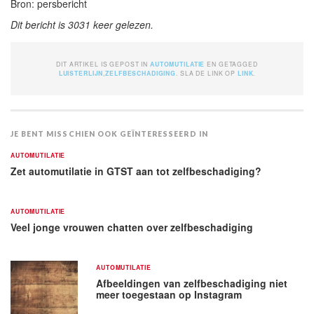
Bron: persbericht
Dit bericht is 3031 keer gelezen.
DIT ARTIKEL IS GEPOST IN
AUTOMUTILATIE
EN GETAGGED
LUISTERLIJN
,
ZELFBESCHADIGING
. SLA DE LINK OP
LINK
.
JE BENT MISSCHIEN OOK GEÏNTERESSEERD IN
AUTOMUTILATIE
Zet automutilatie in GTST aan tot zelfbeschadiging?
AUTOMUTILATIE
Veel jonge vrouwen chatten over zelfbeschadiging
AUTOMUTILATIE
Afbeeldingen van zelfbeschadiging niet
meer toegestaan op Instagram