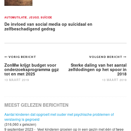
AUTOMUTILATIE
,
JEUGD
,
SUÏCIDE
De invloed van social media op suïcidaal en
zelfbeschadigend gedrag
Bericht
VORIG BERICHT
VOLGEND BERICHT
navigatie
ZonMw krijgt budget voor
Sterke daling van het aantal
onderzoeksprogramma ggz
zelfdodingen op het spoor in
tot en met 2025
2018
13 MAART 2019
13 MAART 2019
MEEST GELEZEN BERICHTEN
Aantal kinderen dat opgroeit met ouder met psychische problemen of
verslaving is gegroeid
(316,060 x gelezen)
9 september 2023 - Veel kinderen groeien op in een gezin met één of twee