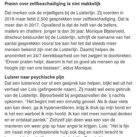
Praten over zelfbeschadiging is niet makkelijk
Dat merken ook de vrijwilligers bij de Luisterlijn. Zij voerden in
2018 maar liefst 2.500 gesprekken over zelfbeschadiging. Dat is
meer dan in 2017. Opvallend is dat de helft van de bellers,
mailers en chatters jonger is dan 30 jaar. Monique Bijsterveld,
directeur-bestuurder bij de Luisterlijn, schrijft de toename van het
aantal gesprekken vooral toe aan het feit dat steeds meer
mensen bekend zijn met de Luisterlijn. Daarbij helpen de
anonimiteit en 24/7-bereikbaarheid om het zwijgen te doorbreken.
“Erover praten helpt, daarom is het zo goed als mensen op de
hoogte zijn van ons bestaan”, aldus Monique.
Luister naar psychische pijn
Dat een luisterend oor of een gesprek kan helpen, blijkt wel uit het
verhaal van Lois (gefingeerde naam). Zij maakt wel eens gebruik
van de Luisterlijn. Bijvoorbeeld bij angstaanvallen die ’s nachts
opkomen. ‘’Het begint met een onrustig gevoel. Als ik daar niets
aan kan doen, ga ik hyperventileren, krijg ik druk op mijn borst en
is het een warboel ik mijn hoofd. Ik kan niet meer normaal denken
en er ontstaat paniek.’’ Zichzelf pijn doen was een van de
manieren om weer grip op haar angst te krijgen. Lois: ‘’Het is fijn
om naast mijn professionele hulp ook dag en nacht terecht te