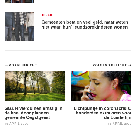
JEUGD
Gemeenten betalen veel geld, maar weten
niet waar ‘hun’ jeugdzorgkinderen wonen
Bericht
VORIG BERICHT
VOLGEND BERICHT
navigatie
GGZ Rivierduinen ernstig in
Lichtpuntje in coronacrisis:
de knel door plannen
honderden extra oren voor
gemeente Oegstgeest
de Luisterlijn
15 APRIL 2020
16 APRIL 2020