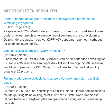
MEEST GELEZEN BERICHTEN
Aantal kinderen dat opgroeit met ouder met psychische problemen of
verslaving is gegroeid
(316,916 x gelezen)
9 september 2023 - Veel kinderen groeien op in een gezin met één of twee
ouders met een psychische aandoening of een drugs- of alcoholstoornis.
Deze kinderen, afgekort ook wel KOPP/KOV genoemd, lopen een verhoogd
risico om op latere leeftijd...
Voedingstips bij depressie - Wat wel/niet eten?
(52,636 x gelezen)
8 november 2023 - Wist je dat 5,2 procent van de Nederlandse bevolking tot
65 jaar in 2022 leed aan een depressie? Dit komt neer op 550.000 mensen,
zo blijkt uit cijfers van de GGZ Groep. En volgens het Trimbos Instituut krijgt
ongeveer 25 procent...
Finland wederom gelukkigste land ter wereld, Nederland stijgt naar vijfde
plaats
(27,290 x gelezen)
20 maart 2025 - Voor het achtste jaar op rij is Finland uitgeroepen tot het land
met de gelukkigste bevolking, zo blijkt uit het nieuwste World Happiness
Report. Nederland stijgt een plek ten opzichte van vorig jaar en staat nu op
de vijfde...