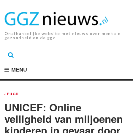
Ga
naar
de
inhoud.
Onafhankelijke website met nieuws over mentale
gezondheid en de ggz
MENU
JEUGD
UNICEF: Online
veiligheid van miljoenen
kinderen in gevaar door