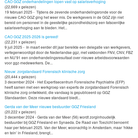
CAO GGZ onderhandelingen lopen vast op salarisverhoging
(22,669 x gelezen)
19 februari 2025 - Tijdens de zevende onderhandelingsronde voor de
nieuwe CAO GGZ ging het weer mis. De werkgevers in de GGZ zijn niet
bereid om personeel in de geestelijke gezondheidszorg een fatsoenlijke
salarisverhoging aan te bieden. Het...
CAO GGZ 2025-2026 is gereed!
(22,231 x gelezen)
9 juli 2025 - In maart eerder dit jaar bereikte een delegatie van werkgevers,
vertegenwoordigd door de Nederlandse ggz, met vakbonden FNV, CNV, FBZ
en NU’91 een onderhandelingsresultaat over nieuwe arbeidsvoorwaarden
voor ggz-medewerkers. De...
Nieuw: zorgstandaard Forensisch klinische zorg
(20,444 x gelezen)
3 december 2024 - Het Expertisecentrum Forensische Psychiatrie (EFP)
heeft samen met een werkgroep van experts de zorgstandaard Forensisch
klinische zorg ontwikkeld, die vandaag is gepubliceerd op GGZ
Standaarden. Deze nieuwe standaard biedt...
Gerda van der Meer nieuwe bestuurder GGZ Friesland
(20,222 x gelezen)
3 december 2024 - Gerda van der Meer (56) wordt zorginhoudelijk
bestuurder bij GGZ Friesland en Synaeda. De Raad van Toezicht benoemt
haar per februari 2025. Van der Meer, woonachtig in Amsterdam, maar ‘hikke
en tein’ in Friesland, brengt...