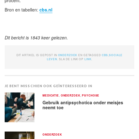
procent.
Bron en tabellen:
cbs.nl
Dit bericht is 1843 keer gelezen.
DIT ARTIKEL IS GEPOST IN
ONDERZOEK
EN GETAGGED
CBS
,
SOCIALE
LEVEN
. SLA DE LINK OP
LINK
.
JE BENT MISSCHIEN OOK GEÏNTERESSEERD IN
MEDICATIE
,
ONDERZOEK
,
PSYCHOSE
Gebruik antipsychotica onder meisjes
neemt toe
ONDERZOEK