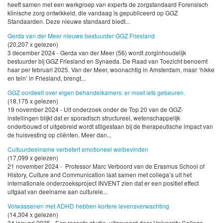
heeft samen met een werkgroep van experts de zorgstandaard Forensisch
klinische zorg ontwikkeld, die vandaag is gepubliceerd op GGZ
Standaarden. Deze nieuwe standaard biedt...
Gerda van der Meer nieuwe bestuurder GGZ Friesland
(20,207 x gelezen)
3 december 2024 - Gerda van der Meer (56) wordt zorginhoudelijk
bestuurder bij GGZ Friesland en Synaeda. De Raad van Toezicht benoemt
haar per februari 2025. Van der Meer, woonachtig in Amsterdam, maar ‘hikke
en tein’ in Friesland, brengt...
GGZ oordeelt over eigen behandelkamers: er moet iets gebeuren.
(18,175 x gelezen)
19 november 2024 - Uit onderzoek onder de Top 20 van de GGZ-
instellingen blijkt dat er sporadisch structureel, wetenschappelijk
onderbouwd of uitgebreid wordt stilgestaan bij de therapeutische impact van
de huisvesting op cliënten. Meer dan...
Cultuurdeelname verbetert emotioneel welbevinden
(17,099 x gelezen)
21 november 2024 - Professor Marc Verboord van de Erasmus School of
History, Culture and Communication laat samen met collega’s uit het
internationale onderzoeksproject INVENT zien dat er een positief effect
uitgaat van deelname aan culturele...
Volwassenen met ADHD hebben kortere levensverwachting
(14,304 x gelezen)
24 januari 2025 - Een recente studie, uitgevoerd door University College