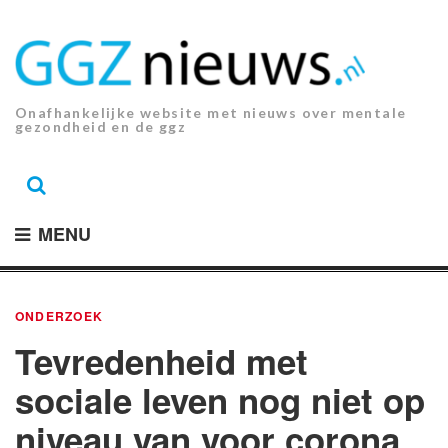
Ga
naar
de
inhoud.
Onafhankelijke website met nieuws over mentale
gezondheid en de ggz
MENU
ONDERZOEK
Tevredenheid met
sociale leven nog niet op
niveau van voor corona