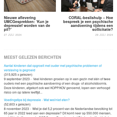
Nieuwe aflevering
CORAL-beslishulp – Hoe
UMCGesprekken: ‘Kun je
bespreek je een psychische
depressief worden van de
aandoening tijdens een
pil?’
sollicitatie?
27 JULI 2024
29 JULI 2024
MEEST GELEZEN BERICHTEN
Aantal kinderen dat opgroeit met ouder met psychische problemen of
verslaving is gegroeid
(315,925 x gelezen)
9 september 2023 - Veel kinderen groeien op in een gezin met één of twee
ouders met een psychische aandoening of een drugs- of alcoholstoornis.
Deze kinderen, afgekort ook wel KOPP/KOV genoemd, lopen een verhoogd
risico om op latere leeftijd...
Voedingstips bij depressie - Wat wel/niet eten?
(52,603 x gelezen)
8 november 2023 - Wist je dat 5,2 procent van de Nederlandse bevolking tot
65 jaar in 2022 leed aan een depressie? Dit komt neer op 550.000 mensen,