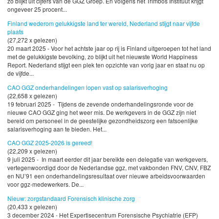
zo blijkt uit cijfers van de GGZ Groep. En volgens het Trimbos Instituut krijgt
ongeveer 25 procent...
Finland wederom gelukkigste land ter wereld, Nederland stijgt naar vijfde
plaats
(27,272 x gelezen)
20 maart 2025 - Voor het achtste jaar op rij is Finland uitgeroepen tot het land
met de gelukkigste bevolking, zo blijkt uit het nieuwste World Happiness
Report. Nederland stijgt een plek ten opzichte van vorig jaar en staat nu op
de vijfde...
CAO GGZ onderhandelingen lopen vast op salarisverhoging
(22,658 x gelezen)
19 februari 2025 - Tijdens de zevende onderhandelingsronde voor de
nieuwe CAO GGZ ging het weer mis. De werkgevers in de GGZ zijn niet
bereid om personeel in de geestelijke gezondheidszorg een fatsoenlijke
salarisverhoging aan te bieden. Het...
CAO GGZ 2025-2026 is gereed!
(22,209 x gelezen)
9 juli 2025 - In maart eerder dit jaar bereikte een delegatie van werkgevers,
vertegenwoordigd door de Nederlandse ggz, met vakbonden FNV, CNV, FBZ
en NU’91 een onderhandelingsresultaat over nieuwe arbeidsvoorwaarden
voor ggz-medewerkers. De...
Nieuw: zorgstandaard Forensisch klinische zorg
(20,433 x gelezen)
3 december 2024 - Het Expertisecentrum Forensische Psychiatrie (EFP)