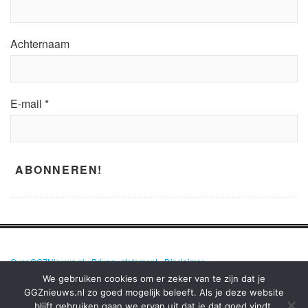
Achternaam
E-mail
*
Over GGZNieuws.nl
•
Privacy statement
•
Disclaimer
We gebruiken cookies om er zeker van te zijn dat je
GGZnieuws.nl zo goed mogelijk beleeft. Als je deze website
blijft gebruiken gaan we ervan uit dat je dat goed vindt.