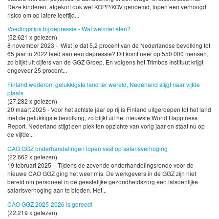
Deze kinderen, afgekort ook wel KOPP/KOV genoemd, lopen een verhoogd
risico om op latere leeftijd...
Voedingstips bij depressie - Wat wel/niet eten?
(52,621 x gelezen)
8 november 2023 - Wist je dat 5,2 procent van de Nederlandse bevolking tot
65 jaar in 2022 leed aan een depressie? Dit komt neer op 550.000 mensen,
zo blijkt uit cijfers van de GGZ Groep. En volgens het Trimbos Instituut krijgt
ongeveer 25 procent...
Finland wederom gelukkigste land ter wereld, Nederland stijgt naar vijfde
plaats
(27,282 x gelezen)
20 maart 2025 - Voor het achtste jaar op rij is Finland uitgeroepen tot het land
met de gelukkigste bevolking, zo blijkt uit het nieuwste World Happiness
Report. Nederland stijgt een plek ten opzichte van vorig jaar en staat nu op
de vijfde...
CAO GGZ onderhandelingen lopen vast op salarisverhoging
(22,662 x gelezen)
19 februari 2025 - Tijdens de zevende onderhandelingsronde voor de
nieuwe CAO GGZ ging het weer mis. De werkgevers in de GGZ zijn niet
bereid om personeel in de geestelijke gezondheidszorg een fatsoenlijke
salarisverhoging aan te bieden. Het...
CAO GGZ 2025-2026 is gereed!
(22,219 x gelezen)