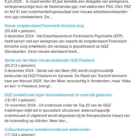
9 juli 2025 - In maart eerder dit jaar bereikte een delegatie van werkgevers,
vertegenwoordigd door de Nederlandse ggz, met vakbonden FNV, CNV, FBZ
en NU’91 een onderhandelingsresultaat over nieuwe arbeidsvoorwaarden
voor ggz-medewerkers. De...
Nieuw: zorgstandaard Forensisch klinische zorg
(20,438 x gelezen)
3 december 2024 - Het Expertisecentrum Forensische Psychiatrie (EFP)
heeft samen met een werkgroep van experts de zorgstandaard Forensisch
klinische zorg ontwikkeld, die vandaag is gepubliceerd op GGZ
Standaarden. Deze nieuwe standaard biedt...
Gerda van der Meer nieuwe bestuurder GGZ Friesland
(20,213 x gelezen)
3 december 2024 - Gerda van der Meer (56) wordt zorginhoudelijk
bestuurder bij GGZ Friesland en Synaeda. De Raad van Toezicht benoemt
haar per februari 2025. Van der Meer, woonachtig in Amsterdam, maar ‘hikke
en tein’ in Friesland, brengt...
GGZ oordeelt over eigen behandelkamers: er moet iets gebeuren.
(18,181 x gelezen)
19 november 2024 - Uit onderzoek onder de Top 20 van de GGZ-
instellingen blijkt dat er sporadisch structureel, wetenschappelijk
onderbouwd of uitgebreid wordt stilgestaan bij de therapeutische impact van
de huisvesting op cliënten. Meer dan...
Cultuurdeelname verbetert emotioneel welbevinden
(17,104 x gelezen)