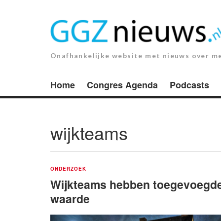
Ga
naar
de
inhoud.
Onafhankelijke website met nieuws over m
Home
Congres Agenda
Podcasts
wijkteams
ONDERZOEK
Wijkteams hebben toegevoegd
waarde