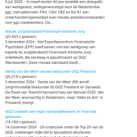
9 juli 2025 - In maart eerder dit jaar bereikte een delegatie
van werkgevers, vertegenwoordigd door de Nederlandse
ggz, met vakbonden FNV, CNV, FBZ en NU’91 een
onderhandelingsresultaat over nieuwe arbeidsvoorwaarden
voor ggz-medewerkers. De...
Nieuw: zorgstandaard Forensisch klinische zorg
(20,443 x gelezen)
3 december 2024 - Het Expertisecentrum Forensische
Psychiatrie (EFP) heeft samen met een werkgroep van
experts de zorgstandaard Forensisch klinische zorg
ontwikkeld, die vandaag is gepubliceerd op GGZ
Standaarden. Deze nieuwe standaard biedt...
Gerda van der Meer nieuwe bestuurder GGZ Friesland
(20,219 x gelezen)
3 december 2024 - Gerda van der Meer (56) wordt
zorginhoudelijk bestuurder bij GGZ Friesland en Synaeda.
De Raad van Toezicht benoemt haar per februari 2025. Van
der Meer, woonachtig in Amsterdam, maar ‘hikke en tein’ in
Friesland, brengt...
GGZ oordeelt over eigen behandelkamers: er moet iets
gebeuren.
(18,184 x gelezen)
19 november 2024 - Uit onderzoek onder de Top 20 van de
GGZ- instellingen blijkt dat er sporadisch structureel,