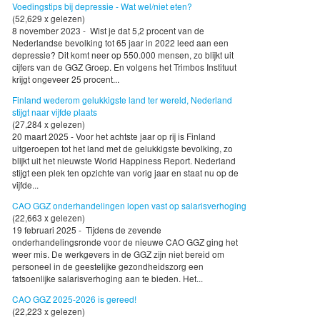
Voedingstips bij depressie - Wat wel/niet eten?
(52,629 x gelezen)
8 november 2023 - Wist je dat 5,2 procent van de
Nederlandse bevolking tot 65 jaar in 2022 leed aan een
depressie? Dit komt neer op 550.000 mensen, zo blijkt uit
cijfers van de GGZ Groep. En volgens het Trimbos Instituut
krijgt ongeveer 25 procent...
Finland wederom gelukkigste land ter wereld, Nederland
stijgt naar vijfde plaats
(27,284 x gelezen)
20 maart 2025 - Voor het achtste jaar op rij is Finland
uitgeroepen tot het land met de gelukkigste bevolking, zo
blijkt uit het nieuwste World Happiness Report. Nederland
stijgt een plek ten opzichte van vorig jaar en staat nu op de
vijfde...
CAO GGZ onderhandelingen lopen vast op salarisverhoging
(22,663 x gelezen)
19 februari 2025 - Tijdens de zevende
onderhandelingsronde voor de nieuwe CAO GGZ ging het
weer mis. De werkgevers in de GGZ zijn niet bereid om
personeel in de geestelijke gezondheidszorg een
fatsoenlijke salarisverhoging aan te bieden. Het...
CAO GGZ 2025-2026 is gereed!
(22,223 x gelezen)