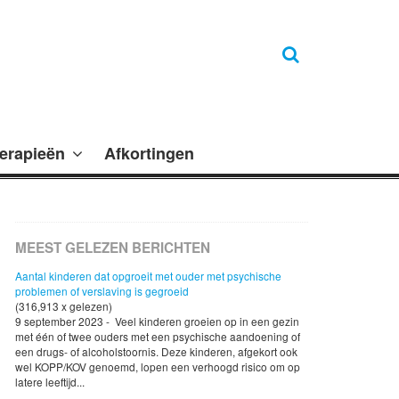
erapieën
Afkortingen
MEEST GELEZEN BERICHTEN
Aantal kinderen dat opgroeit met ouder met psychische
problemen of verslaving is gegroeid
(316,913 x gelezen)
9 september 2023 - Veel kinderen groeien op in een gezin
met één of twee ouders met een psychische aandoening of
een drugs- of alcoholstoornis. Deze kinderen, afgekort ook
wel KOPP/KOV genoemd, lopen een verhoogd risico om op
latere leeftijd...