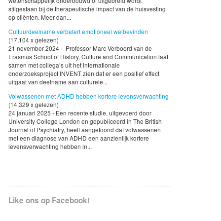
wetenschappelijk onderbouwd of uitgebreid wordt
stilgestaan bij de therapeutische impact van de huisvesting
op cliënten. Meer dan...
Cultuurdeelname verbetert emotioneel welbevinden
(17,104 x gelezen)
21 november 2024 - Professor Marc Verboord van de
Erasmus School of History, Culture and Communication laat
samen met collega’s uit het internationale
onderzoeksproject INVENT zien dat er een positief effect
uitgaat van deelname aan culturele...
Volwassenen met ADHD hebben kortere levensverwachting
(14,329 x gelezen)
24 januari 2025 - Een recente studie, uitgevoerd door
University College London en gepubliceerd in The British
Journal of Psychiatry, heeft aangetoond dat volwassenen
met een diagnose van ADHD een aanzienlijk kortere
levensverwachting hebben in...
Like ons op Facebook!