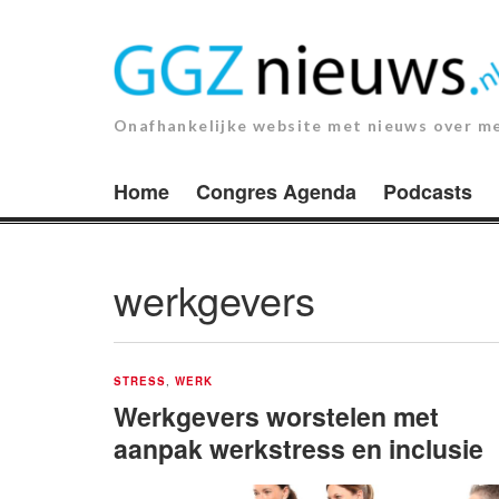
Ga
naar
de
inhoud.
Onafhankelijke website met nieuws over m
Home
Congres Agenda
Podcasts
werkgevers
STRESS
,
WERK
Werkgevers worstelen met
aanpak werkstress en inclusie