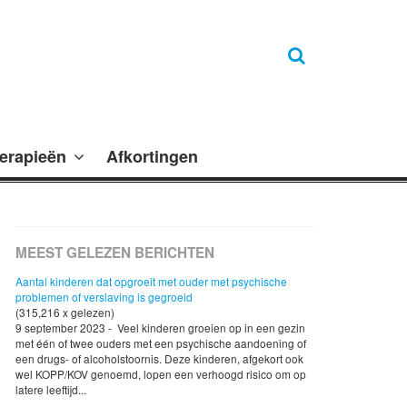
erapieën
Afkortingen
MEEST GELEZEN BERICHTEN
Aantal kinderen dat opgroeit met ouder met psychische
problemen of verslaving is gegroeid
(315,216 x gelezen)
9 september 2023 - Veel kinderen groeien op in een gezin
met één of twee ouders met een psychische aandoening of
een drugs- of alcoholstoornis. Deze kinderen, afgekort ook
wel KOPP/KOV genoemd, lopen een verhoogd risico om op
latere leeftijd...