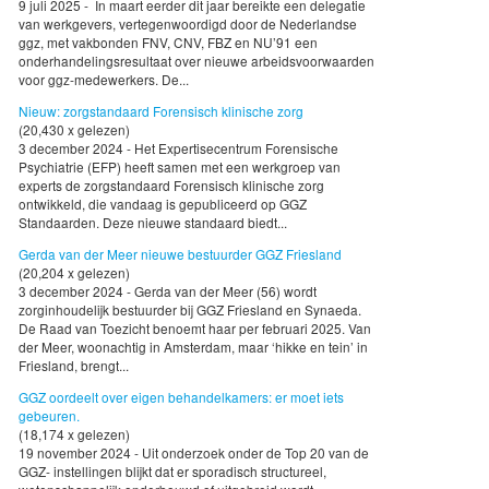
9 juli 2025 - In maart eerder dit jaar bereikte een delegatie
van werkgevers, vertegenwoordigd door de Nederlandse
ggz, met vakbonden FNV, CNV, FBZ en NU’91 een
onderhandelingsresultaat over nieuwe arbeidsvoorwaarden
voor ggz-medewerkers. De...
Nieuw: zorgstandaard Forensisch klinische zorg
(20,430 x gelezen)
3 december 2024 - Het Expertisecentrum Forensische
Psychiatrie (EFP) heeft samen met een werkgroep van
experts de zorgstandaard Forensisch klinische zorg
ontwikkeld, die vandaag is gepubliceerd op GGZ
Standaarden. Deze nieuwe standaard biedt...
Gerda van der Meer nieuwe bestuurder GGZ Friesland
(20,204 x gelezen)
3 december 2024 - Gerda van der Meer (56) wordt
zorginhoudelijk bestuurder bij GGZ Friesland en Synaeda.
De Raad van Toezicht benoemt haar per februari 2025. Van
der Meer, woonachtig in Amsterdam, maar ‘hikke en tein’ in
Friesland, brengt...
GGZ oordeelt over eigen behandelkamers: er moet iets
gebeuren.
(18,174 x gelezen)
19 november 2024 - Uit onderzoek onder de Top 20 van de
GGZ- instellingen blijkt dat er sporadisch structureel,