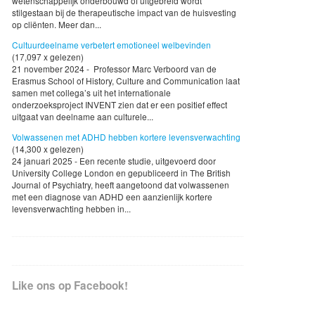
wetenschappelijk onderbouwd of uitgebreid wordt
stilgestaan bij de therapeutische impact van de huisvesting
op cliënten. Meer dan...
Cultuurdeelname verbetert emotioneel welbevinden
(17,097 x gelezen)
21 november 2024 - Professor Marc Verboord van de
Erasmus School of History, Culture and Communication laat
samen met collega’s uit het internationale
onderzoeksproject INVENT zien dat er een positief effect
uitgaat van deelname aan culturele...
Volwassenen met ADHD hebben kortere levensverwachting
(14,300 x gelezen)
24 januari 2025 - Een recente studie, uitgevoerd door
University College London en gepubliceerd in The British
Journal of Psychiatry, heeft aangetoond dat volwassenen
met een diagnose van ADHD een aanzienlijk kortere
levensverwachting hebben in...
Like ons op Facebook!