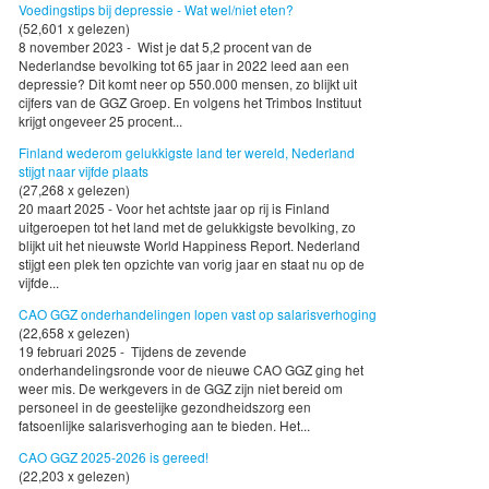
Voedingstips bij depressie - Wat wel/niet eten?
(52,601 x gelezen)
8 november 2023 - Wist je dat 5,2 procent van de
Nederlandse bevolking tot 65 jaar in 2022 leed aan een
depressie? Dit komt neer op 550.000 mensen, zo blijkt uit
cijfers van de GGZ Groep. En volgens het Trimbos Instituut
krijgt ongeveer 25 procent...
Finland wederom gelukkigste land ter wereld, Nederland
stijgt naar vijfde plaats
(27,268 x gelezen)
20 maart 2025 - Voor het achtste jaar op rij is Finland
uitgeroepen tot het land met de gelukkigste bevolking, zo
blijkt uit het nieuwste World Happiness Report. Nederland
stijgt een plek ten opzichte van vorig jaar en staat nu op de
vijfde...
CAO GGZ onderhandelingen lopen vast op salarisverhoging
(22,658 x gelezen)
19 februari 2025 - Tijdens de zevende
onderhandelingsronde voor de nieuwe CAO GGZ ging het
weer mis. De werkgevers in de GGZ zijn niet bereid om
personeel in de geestelijke gezondheidszorg een
fatsoenlijke salarisverhoging aan te bieden. Het...
CAO GGZ 2025-2026 is gereed!
(22,203 x gelezen)