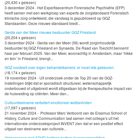
(20,430 x gelezen)
3 december 2024 - Het Expertisecentrum Forensische Psychiatrie (EFP)
heeft samen met een werkgroep van experts de zorgstandaard Forensisch
klinische zorg ontwikkeld, die vandaag is gepubliceerd op GGZ
Standaarden. Deze nieuwe standaard biedt...
Gerda van der Meer nieuwe bestuurder GGZ Friesland
(20,204 x gelezen)
3 december 2024 - Gerda van der Meer (56) wordt zorginhoudelijk
bestuurder bij GGZ Friesland en Synaeda. De Raad van Toezicht benoemt
haar per februari 2025. Van der Meer, woonachtig in Amsterdam, maar ‘hikke
en tein’ in Friesland, brengt...
GGZ oordeelt over eigen behandelkamers: er moet iets gebeuren.
(18,174 x gelezen)
19 november 2024 - Uit onderzoek onder de Top 20 van de GGZ-
instellingen blijkt dat er sporadisch structureel, wetenschappelijk
onderbouwd of uitgebreid wordt stilgestaan bij de therapeutische impact van
de huisvesting op cliënten. Meer dan...
Cultuurdeelname verbetert emotioneel welbevinden
(17,097 x gelezen)
21 november 2024 - Professor Marc Verboord van de Erasmus School of
History, Culture and Communication laat samen met collega’s uit het
internationale onderzoeksproject INVENT zien dat er een positief effect
uitgaat van deelname aan culturele...
Volwassenen met ADHD hebben kortere levensverwachting