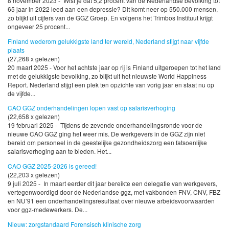
8 november 2023 - Wist je dat 5,2 procent van de Nederlandse bevolking tot
65 jaar in 2022 leed aan een depressie? Dit komt neer op 550.000 mensen,
zo blijkt uit cijfers van de GGZ Groep. En volgens het Trimbos Instituut krijgt
ongeveer 25 procent...
Finland wederom gelukkigste land ter wereld, Nederland stijgt naar vijfde
plaats
(27,268 x gelezen)
20 maart 2025 - Voor het achtste jaar op rij is Finland uitgeroepen tot het land
met de gelukkigste bevolking, zo blijkt uit het nieuwste World Happiness
Report. Nederland stijgt een plek ten opzichte van vorig jaar en staat nu op
de vijfde...
CAO GGZ onderhandelingen lopen vast op salarisverhoging
(22,658 x gelezen)
19 februari 2025 - Tijdens de zevende onderhandelingsronde voor de
nieuwe CAO GGZ ging het weer mis. De werkgevers in de GGZ zijn niet
bereid om personeel in de geestelijke gezondheidszorg een fatsoenlijke
salarisverhoging aan te bieden. Het...
CAO GGZ 2025-2026 is gereed!
(22,203 x gelezen)
9 juli 2025 - In maart eerder dit jaar bereikte een delegatie van werkgevers,
vertegenwoordigd door de Nederlandse ggz, met vakbonden FNV, CNV, FBZ
en NU’91 een onderhandelingsresultaat over nieuwe arbeidsvoorwaarden
voor ggz-medewerkers. De...
Nieuw: zorgstandaard Forensisch klinische zorg