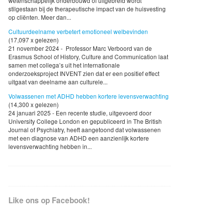
wetenschappelijk onderbouwd of uitgebreid wordt
stilgestaan bij de therapeutische impact van de huisvesting
op cliënten. Meer dan...
Cultuurdeelname verbetert emotioneel welbevinden
(17,097 x gelezen)
21 november 2024 - Professor Marc Verboord van de
Erasmus School of History, Culture and Communication laat
samen met collega’s uit het internationale
onderzoeksproject INVENT zien dat er een positief effect
uitgaat van deelname aan culturele...
Volwassenen met ADHD hebben kortere levensverwachting
(14,300 x gelezen)
24 januari 2025 - Een recente studie, uitgevoerd door
University College London en gepubliceerd in The British
Journal of Psychiatry, heeft aangetoond dat volwassenen
met een diagnose van ADHD een aanzienlijk kortere
levensverwachting hebben in...
Like ons op Facebook!