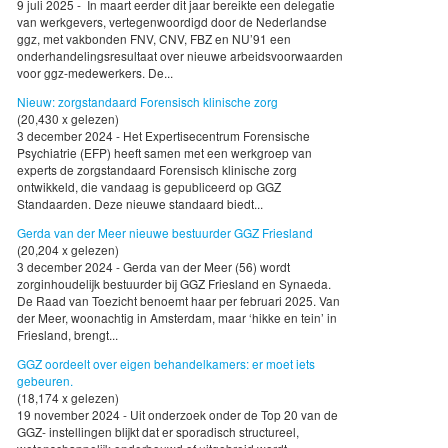
9 juli 2025 - In maart eerder dit jaar bereikte een delegatie
van werkgevers, vertegenwoordigd door de Nederlandse
ggz, met vakbonden FNV, CNV, FBZ en NU’91 een
onderhandelingsresultaat over nieuwe arbeidsvoorwaarden
voor ggz-medewerkers. De...
Nieuw: zorgstandaard Forensisch klinische zorg
(20,430 x gelezen)
3 december 2024 - Het Expertisecentrum Forensische
Psychiatrie (EFP) heeft samen met een werkgroep van
experts de zorgstandaard Forensisch klinische zorg
ontwikkeld, die vandaag is gepubliceerd op GGZ
Standaarden. Deze nieuwe standaard biedt...
Gerda van der Meer nieuwe bestuurder GGZ Friesland
(20,204 x gelezen)
3 december 2024 - Gerda van der Meer (56) wordt
zorginhoudelijk bestuurder bij GGZ Friesland en Synaeda.
De Raad van Toezicht benoemt haar per februari 2025. Van
der Meer, woonachtig in Amsterdam, maar ‘hikke en tein’ in
Friesland, brengt...
GGZ oordeelt over eigen behandelkamers: er moet iets
gebeuren.
(18,174 x gelezen)
19 november 2024 - Uit onderzoek onder de Top 20 van de
GGZ- instellingen blijkt dat er sporadisch structureel,