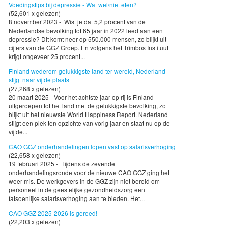
Voedingstips bij depressie - Wat wel/niet eten?
(52,601 x gelezen)
8 november 2023 - Wist je dat 5,2 procent van de
Nederlandse bevolking tot 65 jaar in 2022 leed aan een
depressie? Dit komt neer op 550.000 mensen, zo blijkt uit
cijfers van de GGZ Groep. En volgens het Trimbos Instituut
krijgt ongeveer 25 procent...
Finland wederom gelukkigste land ter wereld, Nederland
stijgt naar vijfde plaats
(27,268 x gelezen)
20 maart 2025 - Voor het achtste jaar op rij is Finland
uitgeroepen tot het land met de gelukkigste bevolking, zo
blijkt uit het nieuwste World Happiness Report. Nederland
stijgt een plek ten opzichte van vorig jaar en staat nu op de
vijfde...
CAO GGZ onderhandelingen lopen vast op salarisverhoging
(22,658 x gelezen)
19 februari 2025 - Tijdens de zevende
onderhandelingsronde voor de nieuwe CAO GGZ ging het
weer mis. De werkgevers in de GGZ zijn niet bereid om
personeel in de geestelijke gezondheidszorg een
fatsoenlijke salarisverhoging aan te bieden. Het...
CAO GGZ 2025-2026 is gereed!
(22,203 x gelezen)