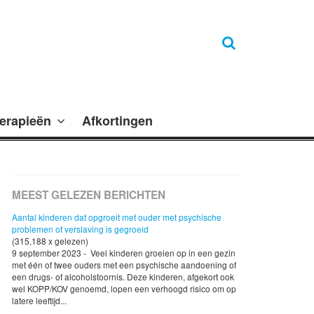
erapieën
Afkortingen
MEEST GELEZEN BERICHTEN
Aantal kinderen dat opgroeit met ouder met psychische
problemen of verslaving is gegroeid
(315,188 x gelezen)
9 september 2023 - Veel kinderen groeien op in een gezin
met één of twee ouders met een psychische aandoening of
een drugs- of alcoholstoornis. Deze kinderen, afgekort ook
wel KOPP/KOV genoemd, lopen een verhoogd risico om op
latere leeftijd...