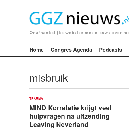
Ga
naar
de
inhoud.
Onafhankelijke website met nieuws over m
Home
Congres Agenda
Podcasts
misbruik
TRAUMA
MIND Korrelatie krijgt veel
hulpvragen na uitzending
Leaving Neverland