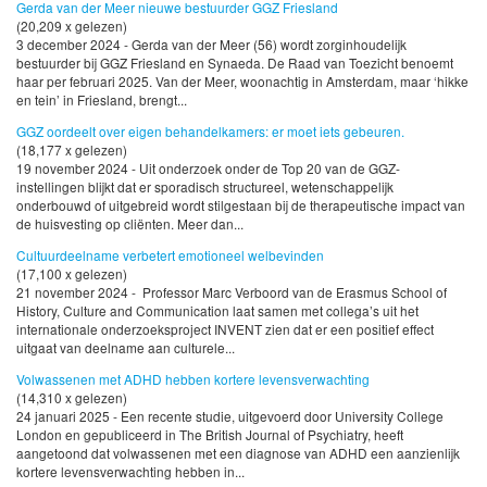
Gerda van der Meer nieuwe bestuurder GGZ Friesland
(20,209 x gelezen)
3 december 2024 - Gerda van der Meer (56) wordt zorginhoudelijk
bestuurder bij GGZ Friesland en Synaeda. De Raad van Toezicht benoemt
haar per februari 2025. Van der Meer, woonachtig in Amsterdam, maar ‘hikke
en tein’ in Friesland, brengt...
GGZ oordeelt over eigen behandelkamers: er moet iets gebeuren.
(18,177 x gelezen)
19 november 2024 - Uit onderzoek onder de Top 20 van de GGZ-
instellingen blijkt dat er sporadisch structureel, wetenschappelijk
onderbouwd of uitgebreid wordt stilgestaan bij de therapeutische impact van
de huisvesting op cliënten. Meer dan...
Cultuurdeelname verbetert emotioneel welbevinden
(17,100 x gelezen)
21 november 2024 - Professor Marc Verboord van de Erasmus School of
History, Culture and Communication laat samen met collega’s uit het
internationale onderzoeksproject INVENT zien dat er een positief effect
uitgaat van deelname aan culturele...
Volwassenen met ADHD hebben kortere levensverwachting
(14,310 x gelezen)
24 januari 2025 - Een recente studie, uitgevoerd door University College
London en gepubliceerd in The British Journal of Psychiatry, heeft
aangetoond dat volwassenen met een diagnose van ADHD een aanzienlijk
kortere levensverwachting hebben in...