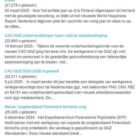
(27,278 x gelezen)
20 maart 2025 - Voor het achtste jaar op rij is Finland uitgeroepen tot het land
met de gelukkigste bevolking, zo blijkt uit het nieuwste World Happiness
Report. Nederland stijgt een plek ten opzichte van vorig jaar en staat nu op
de vijfde...
CAO GGZ onderhandelingen lopen vast op salarisverhoging
(22,660 x gelezen)
19 februari 2025 - Tijdens de zevende onderhandelingsronde voor de
nieuwe CAO GGZ ging het weer mis. De werkgevers in de GGZ zijn niet
bereid om personeel in de geestelijke gezondheidszorg een fatsoenlijke
salarisverhoging aan te bieden. Het...
CAO GGZ 2025-2026 is gereed!
(22,211 x gelezen)
9 juli 2025 - In maart eerder dit jaar bereikte een delegatie van werkgevers,
vertegenwoordigd door de Nederlandse ggz, met vakbonden FNV, CNV, FBZ
en NU’91 een onderhandelingsresultaat over nieuwe arbeidsvoorwaarden
voor ggz-medewerkers. De...
Nieuw: zorgstandaard Forensisch klinische zorg
(20,435 x gelezen)
3 december 2024 - Het Expertisecentrum Forensische Psychiatrie (EFP)
heeft samen met een werkgroep van experts de zorgstandaard Forensisch
klinische zorg ontwikkeld, die vandaag is gepubliceerd op GGZ
Standaarden. Deze nieuwe standaard biedt...