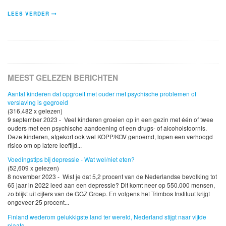
LEES VERDER
MEEST GELEZEN BERICHTEN
Aantal kinderen dat opgroeit met ouder met psychische problemen of
verslaving is gegroeid
(316,482 x gelezen)
9 september 2023 - Veel kinderen groeien op in een gezin met één of twee
ouders met een psychische aandoening of een drugs- of alcoholstoornis.
Deze kinderen, afgekort ook wel KOPP/KOV genoemd, lopen een verhoogd
risico om op latere leeftijd...
Voedingstips bij depressie - Wat wel/niet eten?
(52,609 x gelezen)
8 november 2023 - Wist je dat 5,2 procent van de Nederlandse bevolking tot
65 jaar in 2022 leed aan een depressie? Dit komt neer op 550.000 mensen,
zo blijkt uit cijfers van de GGZ Groep. En volgens het Trimbos Instituut krijgt
ongeveer 25 procent...
Finland wederom gelukkigste land ter wereld, Nederland stijgt naar vijfde
plaats