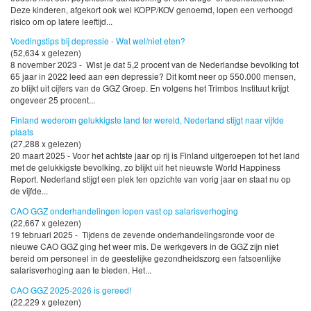
Deze kinderen, afgekort ook wel KOPP/KOV genoemd, lopen een verhoogd
risico om op latere leeftijd...
Voedingstips bij depressie - Wat wel/niet eten?
(52,634 x gelezen)
8 november 2023 - Wist je dat 5,2 procent van de Nederlandse bevolking tot
65 jaar in 2022 leed aan een depressie? Dit komt neer op 550.000 mensen,
zo blijkt uit cijfers van de GGZ Groep. En volgens het Trimbos Instituut krijgt
ongeveer 25 procent...
Finland wederom gelukkigste land ter wereld, Nederland stijgt naar vijfde
plaats
(27,288 x gelezen)
20 maart 2025 - Voor het achtste jaar op rij is Finland uitgeroepen tot het land
met de gelukkigste bevolking, zo blijkt uit het nieuwste World Happiness
Report. Nederland stijgt een plek ten opzichte van vorig jaar en staat nu op
de vijfde...
CAO GGZ onderhandelingen lopen vast op salarisverhoging
(22,667 x gelezen)
19 februari 2025 - Tijdens de zevende onderhandelingsronde voor de
nieuwe CAO GGZ ging het weer mis. De werkgevers in de GGZ zijn niet
bereid om personeel in de geestelijke gezondheidszorg een fatsoenlijke
salarisverhoging aan te bieden. Het...
CAO GGZ 2025-2026 is gereed!
(22,229 x gelezen)