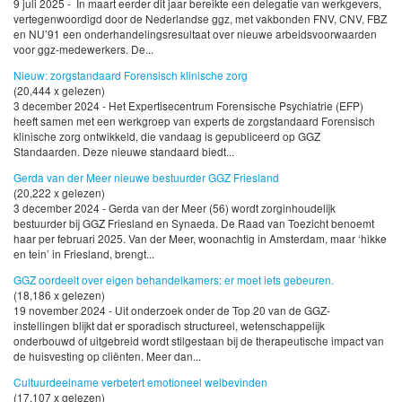
9 juli 2025 - In maart eerder dit jaar bereikte een delegatie van werkgevers,
vertegenwoordigd door de Nederlandse ggz, met vakbonden FNV, CNV, FBZ
en NU’91 een onderhandelingsresultaat over nieuwe arbeidsvoorwaarden
voor ggz-medewerkers. De...
Nieuw: zorgstandaard Forensisch klinische zorg
(20,444 x gelezen)
3 december 2024 - Het Expertisecentrum Forensische Psychiatrie (EFP)
heeft samen met een werkgroep van experts de zorgstandaard Forensisch
klinische zorg ontwikkeld, die vandaag is gepubliceerd op GGZ
Standaarden. Deze nieuwe standaard biedt...
Gerda van der Meer nieuwe bestuurder GGZ Friesland
(20,222 x gelezen)
3 december 2024 - Gerda van der Meer (56) wordt zorginhoudelijk
bestuurder bij GGZ Friesland en Synaeda. De Raad van Toezicht benoemt
haar per februari 2025. Van der Meer, woonachtig in Amsterdam, maar ‘hikke
en tein’ in Friesland, brengt...
GGZ oordeelt over eigen behandelkamers: er moet iets gebeuren.
(18,186 x gelezen)
19 november 2024 - Uit onderzoek onder de Top 20 van de GGZ-
instellingen blijkt dat er sporadisch structureel, wetenschappelijk
onderbouwd of uitgebreid wordt stilgestaan bij de therapeutische impact van
de huisvesting op cliënten. Meer dan...
Cultuurdeelname verbetert emotioneel welbevinden
(17,107 x gelezen)