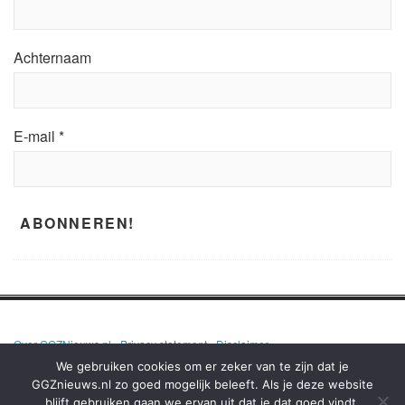
Achternaam
E-mail
*
Over GGZNieuws.nl
•
Privacy statement
•
Disclaimer
We gebruiken cookies om er zeker van te zijn dat je
GGZnieuws.nl zo goed mogelijk beleeft. Als je deze website
blijft gebruiken gaan we ervan uit dat je dat goed vindt.