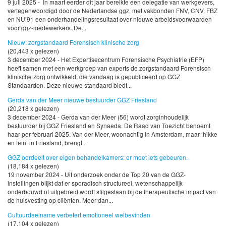
9 juli 2025 - In maart eerder dit jaar bereikte een delegatie van werkgevers,
vertegenwoordigd door de Nederlandse ggz, met vakbonden FNV, CNV, FBZ
en NU’91 een onderhandelingsresultaat over nieuwe arbeidsvoorwaarden
voor ggz-medewerkers. De...
Nieuw: zorgstandaard Forensisch klinische zorg
(20,443 x gelezen)
3 december 2024 - Het Expertisecentrum Forensische Psychiatrie (EFP)
heeft samen met een werkgroep van experts de zorgstandaard Forensisch
klinische zorg ontwikkeld, die vandaag is gepubliceerd op GGZ
Standaarden. Deze nieuwe standaard biedt...
Gerda van der Meer nieuwe bestuurder GGZ Friesland
(20,218 x gelezen)
3 december 2024 - Gerda van der Meer (56) wordt zorginhoudelijk
bestuurder bij GGZ Friesland en Synaeda. De Raad van Toezicht benoemt
haar per februari 2025. Van der Meer, woonachtig in Amsterdam, maar ‘hikke
en tein’ in Friesland, brengt...
GGZ oordeelt over eigen behandelkamers: er moet iets gebeuren.
(18,184 x gelezen)
19 november 2024 - Uit onderzoek onder de Top 20 van de GGZ-
instellingen blijkt dat er sporadisch structureel, wetenschappelijk
onderbouwd of uitgebreid wordt stilgestaan bij de therapeutische impact van
de huisvesting op cliënten. Meer dan...
Cultuurdeelname verbetert emotioneel welbevinden
(17,104 x gelezen)