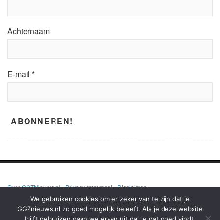
Achternaam
E-mail
*
Over GGZNieuws.nl
•
Privacy statement
•
Disclaimer
We gebruiken cookies om er zeker van te zijn dat je
GGZnieuws.nl zo goed mogelijk beleeft. Als je deze website
blijft gebruiken gaan we ervan uit dat je dat goed vindt.