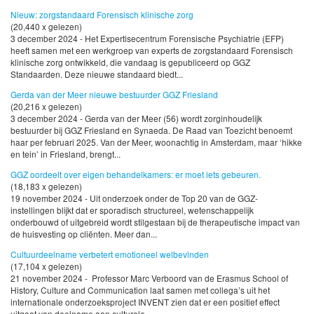
Nieuw: zorgstandaard Forensisch klinische zorg
(20,440 x gelezen)
3 december 2024 - Het Expertisecentrum Forensische Psychiatrie (EFP)
heeft samen met een werkgroep van experts de zorgstandaard Forensisch
klinische zorg ontwikkeld, die vandaag is gepubliceerd op GGZ
Standaarden. Deze nieuwe standaard biedt...
Gerda van der Meer nieuwe bestuurder GGZ Friesland
(20,216 x gelezen)
3 december 2024 - Gerda van der Meer (56) wordt zorginhoudelijk
bestuurder bij GGZ Friesland en Synaeda. De Raad van Toezicht benoemt
haar per februari 2025. Van der Meer, woonachtig in Amsterdam, maar ‘hikke
en tein’ in Friesland, brengt...
GGZ oordeelt over eigen behandelkamers: er moet iets gebeuren.
(18,183 x gelezen)
19 november 2024 - Uit onderzoek onder de Top 20 van de GGZ-
instellingen blijkt dat er sporadisch structureel, wetenschappelijk
onderbouwd of uitgebreid wordt stilgestaan bij de therapeutische impact van
de huisvesting op cliënten. Meer dan...
Cultuurdeelname verbetert emotioneel welbevinden
(17,104 x gelezen)
21 november 2024 - Professor Marc Verboord van de Erasmus School of
History, Culture and Communication laat samen met collega’s uit het
internationale onderzoeksproject INVENT zien dat er een positief effect
uitgaat van deelname aan culturele...