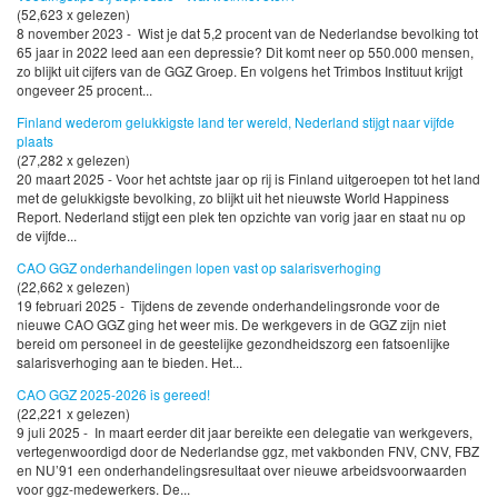
(52,623 x gelezen)
8 november 2023 - Wist je dat 5,2 procent van de Nederlandse bevolking tot
65 jaar in 2022 leed aan een depressie? Dit komt neer op 550.000 mensen,
zo blijkt uit cijfers van de GGZ Groep. En volgens het Trimbos Instituut krijgt
ongeveer 25 procent...
Finland wederom gelukkigste land ter wereld, Nederland stijgt naar vijfde
plaats
(27,282 x gelezen)
20 maart 2025 - Voor het achtste jaar op rij is Finland uitgeroepen tot het land
met de gelukkigste bevolking, zo blijkt uit het nieuwste World Happiness
Report. Nederland stijgt een plek ten opzichte van vorig jaar en staat nu op
de vijfde...
CAO GGZ onderhandelingen lopen vast op salarisverhoging
(22,662 x gelezen)
19 februari 2025 - Tijdens de zevende onderhandelingsronde voor de
nieuwe CAO GGZ ging het weer mis. De werkgevers in de GGZ zijn niet
bereid om personeel in de geestelijke gezondheidszorg een fatsoenlijke
salarisverhoging aan te bieden. Het...
CAO GGZ 2025-2026 is gereed!
(22,221 x gelezen)
9 juli 2025 - In maart eerder dit jaar bereikte een delegatie van werkgevers,
vertegenwoordigd door de Nederlandse ggz, met vakbonden FNV, CNV, FBZ
en NU’91 een onderhandelingsresultaat over nieuwe arbeidsvoorwaarden
voor ggz-medewerkers. De...