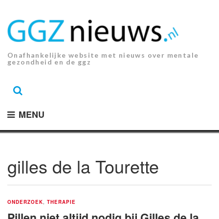
Ga
naar
de
inhoud.
Onafhankelijke website met nieuws over mentale
gezondheid en de ggz
MENU
gilles de la Tourette
ONDERZOEK
,
THERAPIE
Pillen niet altijd nodig bij Gilles de la