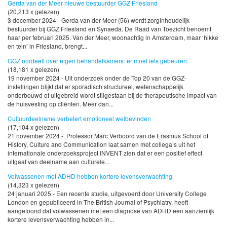
Gerda van der Meer nieuwe bestuurder GGZ Friesland
(20,213 x gelezen)
3 december 2024 - Gerda van der Meer (56) wordt zorginhoudelijk
bestuurder bij GGZ Friesland en Synaeda. De Raad van Toezicht benoemt
haar per februari 2025. Van der Meer, woonachtig in Amsterdam, maar ‘hikke
en tein’ in Friesland, brengt...
GGZ oordeelt over eigen behandelkamers: er moet iets gebeuren.
(18,181 x gelezen)
19 november 2024 - Uit onderzoek onder de Top 20 van de GGZ-
instellingen blijkt dat er sporadisch structureel, wetenschappelijk
onderbouwd of uitgebreid wordt stilgestaan bij de therapeutische impact van
de huisvesting op cliënten. Meer dan...
Cultuurdeelname verbetert emotioneel welbevinden
(17,104 x gelezen)
21 november 2024 - Professor Marc Verboord van de Erasmus School of
History, Culture and Communication laat samen met collega’s uit het
internationale onderzoeksproject INVENT zien dat er een positief effect
uitgaat van deelname aan culturele...
Volwassenen met ADHD hebben kortere levensverwachting
(14,323 x gelezen)
24 januari 2025 - Een recente studie, uitgevoerd door University College
London en gepubliceerd in The British Journal of Psychiatry, heeft
aangetoond dat volwassenen met een diagnose van ADHD een aanzienlijk
kortere levensverwachting hebben in...