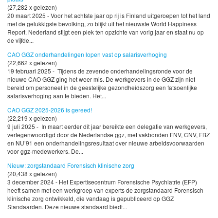
(27,282 x gelezen)
20 maart 2025 - Voor het achtste jaar op rij is Finland uitgeroepen tot het land
met de gelukkigste bevolking, zo blijkt uit het nieuwste World Happiness
Report. Nederland stijgt een plek ten opzichte van vorig jaar en staat nu op
de vijfde...
CAO GGZ onderhandelingen lopen vast op salarisverhoging
(22,662 x gelezen)
19 februari 2025 - Tijdens de zevende onderhandelingsronde voor de
nieuwe CAO GGZ ging het weer mis. De werkgevers in de GGZ zijn niet
bereid om personeel in de geestelijke gezondheidszorg een fatsoenlijke
salarisverhoging aan te bieden. Het...
CAO GGZ 2025-2026 is gereed!
(22,219 x gelezen)
9 juli 2025 - In maart eerder dit jaar bereikte een delegatie van werkgevers,
vertegenwoordigd door de Nederlandse ggz, met vakbonden FNV, CNV, FBZ
en NU’91 een onderhandelingsresultaat over nieuwe arbeidsvoorwaarden
voor ggz-medewerkers. De...
Nieuw: zorgstandaard Forensisch klinische zorg
(20,438 x gelezen)
3 december 2024 - Het Expertisecentrum Forensische Psychiatrie (EFP)
heeft samen met een werkgroep van experts de zorgstandaard Forensisch
klinische zorg ontwikkeld, die vandaag is gepubliceerd op GGZ
Standaarden. Deze nieuwe standaard biedt...