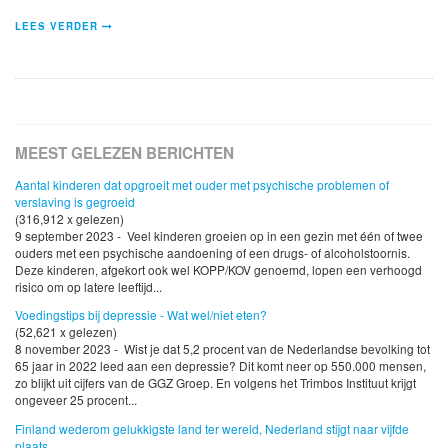
LEES VERDER
MEEST GELEZEN BERICHTEN
Aantal kinderen dat opgroeit met ouder met psychische problemen of
verslaving is gegroeid
(316,912 x gelezen)
9 september 2023 - Veel kinderen groeien op in een gezin met één of twee
ouders met een psychische aandoening of een drugs- of alcoholstoornis.
Deze kinderen, afgekort ook wel KOPP/KOV genoemd, lopen een verhoogd
risico om op latere leeftijd...
Voedingstips bij depressie - Wat wel/niet eten?
(52,621 x gelezen)
8 november 2023 - Wist je dat 5,2 procent van de Nederlandse bevolking tot
65 jaar in 2022 leed aan een depressie? Dit komt neer op 550.000 mensen,
zo blijkt uit cijfers van de GGZ Groep. En volgens het Trimbos Instituut krijgt
ongeveer 25 procent...
Finland wederom gelukkigste land ter wereld, Nederland stijgt naar vijfde
plaats