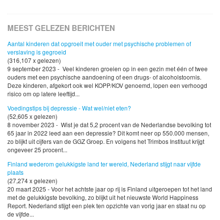
MEEST GELEZEN BERICHTEN
Aantal kinderen dat opgroeit met ouder met psychische problemen of
verslaving is gegroeid
(316,107 x gelezen)
9 september 2023 - Veel kinderen groeien op in een gezin met één of twee
ouders met een psychische aandoening of een drugs- of alcoholstoornis.
Deze kinderen, afgekort ook wel KOPP/KOV genoemd, lopen een verhoogd
risico om op latere leeftijd...
Voedingstips bij depressie - Wat wel/niet eten?
(52,605 x gelezen)
8 november 2023 - Wist je dat 5,2 procent van de Nederlandse bevolking tot
65 jaar in 2022 leed aan een depressie? Dit komt neer op 550.000 mensen,
zo blijkt uit cijfers van de GGZ Groep. En volgens het Trimbos Instituut krijgt
ongeveer 25 procent...
Finland wederom gelukkigste land ter wereld, Nederland stijgt naar vijfde
plaats
(27,274 x gelezen)
20 maart 2025 - Voor het achtste jaar op rij is Finland uitgeroepen tot het land
met de gelukkigste bevolking, zo blijkt uit het nieuwste World Happiness
Report. Nederland stijgt een plek ten opzichte van vorig jaar en staat nu op
de vijfde...