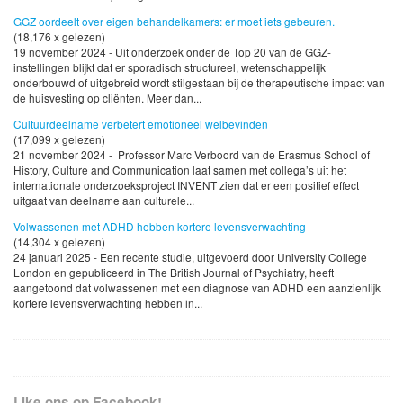
GGZ oordeelt over eigen behandelkamers: er moet iets gebeuren.
(18,176 x gelezen)
19 november 2024 - Uit onderzoek onder de Top 20 van de GGZ-
instellingen blijkt dat er sporadisch structureel, wetenschappelijk
onderbouwd of uitgebreid wordt stilgestaan bij de therapeutische impact van
de huisvesting op cliënten. Meer dan...
Cultuurdeelname verbetert emotioneel welbevinden
(17,099 x gelezen)
21 november 2024 - Professor Marc Verboord van de Erasmus School of
History, Culture and Communication laat samen met collega’s uit het
internationale onderzoeksproject INVENT zien dat er een positief effect
uitgaat van deelname aan culturele...
Volwassenen met ADHD hebben kortere levensverwachting
(14,304 x gelezen)
24 januari 2025 - Een recente studie, uitgevoerd door University College
London en gepubliceerd in The British Journal of Psychiatry, heeft
aangetoond dat volwassenen met een diagnose van ADHD een aanzienlijk
kortere levensverwachting hebben in...
Like ons op Facebook!