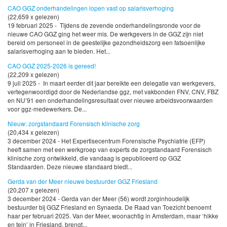
CAO GGZ onderhandelingen lopen vast op salarisverhoging
(22,659 x gelezen)
19 februari 2025 - Tijdens de zevende onderhandelingsronde voor de
nieuwe CAO GGZ ging het weer mis. De werkgevers in de GGZ zijn niet
bereid om personeel in de geestelijke gezondheidszorg een fatsoenlijke
salarisverhoging aan te bieden. Het...
CAO GGZ 2025-2026 is gereed!
(22,209 x gelezen)
9 juli 2025 - In maart eerder dit jaar bereikte een delegatie van werkgevers,
vertegenwoordigd door de Nederlandse ggz, met vakbonden FNV, CNV, FBZ
en NU’91 een onderhandelingsresultaat over nieuwe arbeidsvoorwaarden
voor ggz-medewerkers. De...
Nieuw: zorgstandaard Forensisch klinische zorg
(20,434 x gelezen)
3 december 2024 - Het Expertisecentrum Forensische Psychiatrie (EFP)
heeft samen met een werkgroep van experts de zorgstandaard Forensisch
klinische zorg ontwikkeld, die vandaag is gepubliceerd op GGZ
Standaarden. Deze nieuwe standaard biedt...
Gerda van der Meer nieuwe bestuurder GGZ Friesland
(20,207 x gelezen)
3 december 2024 - Gerda van der Meer (56) wordt zorginhoudelijk
bestuurder bij GGZ Friesland en Synaeda. De Raad van Toezicht benoemt
haar per februari 2025. Van der Meer, woonachtig in Amsterdam, maar ‘hikke
en tein’ in Friesland, brengt...