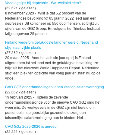
Voedingstips bij depressie - Wat wel/niet eten?
(52,621 x gelezen)
8 november 2023 - Wist je dat 5,2 procent van de
Nederlandse bevolking tot 65 jaar in 2022 leed aan een
depressie? Dit komt neer op 550.000 mensen, zo blijkt uit
cijfers van de GGZ Groep. En volgens het Trimbos Instituut
krijgt ongeveer 25 procent...
Finland wederom gelukkigste land ter wereld, Nederland
stijgt naar vijfde plaats
(27,282 x gelezen)
20 maart 2025 - Voor het achtste jaar op rij is Finland
uitgeroepen tot het land met de gelukkigste bevolking, zo
blijkt uit het nieuwste World Happiness Report. Nederland
stijgt een plek ten opzichte van vorig jaar en staat nu op de
vijfde...
CAO GGZ onderhandelingen lopen vast op salarisverhoging
(22,662 x gelezen)
19 februari 2025 - Tijdens de zevende
onderhandelingsronde voor de nieuwe CAO GGZ ging het
weer mis. De werkgevers in de GGZ zijn niet bereid om
personeel in de geestelijke gezondheidszorg een
fatsoenlijke salarisverhoging aan te bieden. Het...
CAO GGZ 2025-2026 is gereed!
(22,221 x gelezen)