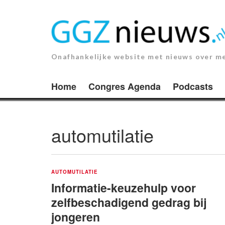
Ga
naar
de
inhoud.
Onafhankelijke website met nieuws over m
Home
Congres Agenda
Podcasts
automutilatie
AUTOMUTILATIE
Informatie-keuzehulp voor
zelfbeschadigend gedrag bij
jongeren