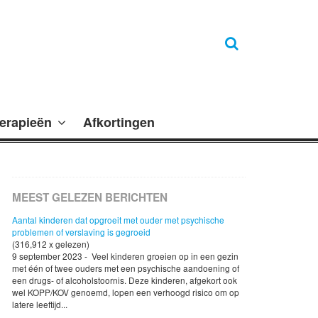
erapieën
Afkortingen
MEEST GELEZEN BERICHTEN
Aantal kinderen dat opgroeit met ouder met psychische
problemen of verslaving is gegroeid
(316,912 x gelezen)
9 september 2023 - Veel kinderen groeien op in een gezin
met één of twee ouders met een psychische aandoening of
een drugs- of alcoholstoornis. Deze kinderen, afgekort ook
wel KOPP/KOV genoemd, lopen een verhoogd risico om op
latere leeftijd...