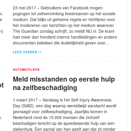
23 mei 2017 – Gebruikers van Facebook mogen
5%
pogingen tot zelfverminking livestreamen op het sociale
de
medium. Dat blijkt uit geheime regels en richtlijnen voor
het modereren van berichten op het medium waarover
n)
The Guardian zondag schrijft, zo meldt NU.nl. De krant
had meer dan honderd interne handleidingen en andere
documenten bekeken die duidelijkheid geven over…
LEES VERDER
AUTOMUTILATIE
Meld misstanden op eerste hulp
ot
na zelfbeschadiging
1 maart 2017 – Vandaag is het Self-Injury Awareness
Day (SIAD), een dag waarop wereldwijd aandacht wordt
gevraagd voor zelfbeschadiging. Jaarlijks komen in
n,
Nederland rond de 15.000 mensen die zichzelf
beschadigen terecht op de spoedeisende hulp van een
ziekenhuis. Een aantal van hen geeft aan dat zij minder