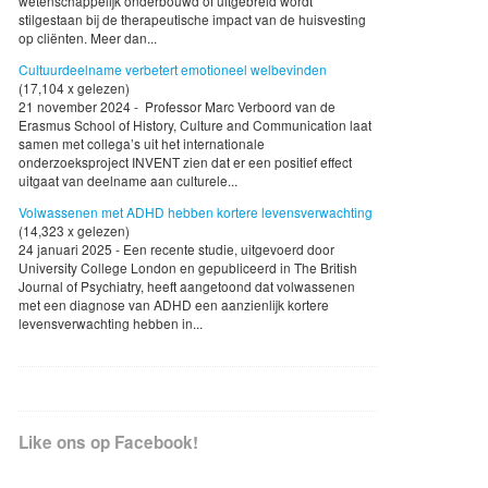
wetenschappelijk onderbouwd of uitgebreid wordt
stilgestaan bij de therapeutische impact van de huisvesting
op cliënten. Meer dan...
Cultuurdeelname verbetert emotioneel welbevinden
(17,104 x gelezen)
21 november 2024 - Professor Marc Verboord van de
Erasmus School of History, Culture and Communication laat
samen met collega’s uit het internationale
onderzoeksproject INVENT zien dat er een positief effect
uitgaat van deelname aan culturele...
Volwassenen met ADHD hebben kortere levensverwachting
(14,323 x gelezen)
24 januari 2025 - Een recente studie, uitgevoerd door
University College London en gepubliceerd in The British
Journal of Psychiatry, heeft aangetoond dat volwassenen
met een diagnose van ADHD een aanzienlijk kortere
levensverwachting hebben in...
Like ons op Facebook!