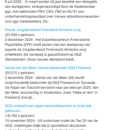
9 juli 2025 - In maart eerder dit jaar bereikte een delegatie
van werkgevers, vertegenwoordigd door de Nederlandse
ggz, met vakbonden FNV, CNV, FBZ en NU’91 een
onderhandelingsresultaat over nieuwe arbeidsvoorwaarden
voor ggz-medewerkers. De...
Nieuw: zorgstandaard Forensisch klinische zorg
(20,439 x gelezen)
3 december 2024 - Het Expertisecentrum Forensische
Psychiatrie (EFP) heeft samen met een werkgroep van
experts de zorgstandaard Forensisch klinische zorg
ontwikkeld, die vandaag is gepubliceerd op GGZ
Standaarden. Deze nieuwe standaard biedt...
Gerda van der Meer nieuwe bestuurder GGZ Friesland
(20,215 x gelezen)
3 december 2024 - Gerda van der Meer (56) wordt
zorginhoudelijk bestuurder bij GGZ Friesland en Synaeda.
De Raad van Toezicht benoemt haar per februari 2025. Van
der Meer, woonachtig in Amsterdam, maar ‘hikke en tein’ in
Friesland, brengt...
GGZ oordeelt over eigen behandelkamers: er moet iets
gebeuren.
(18,182 x gelezen)
19 november 2024 - Uit onderzoek onder de Top 20 van de
GGZ- instellingen blijkt dat er sporadisch structureel,