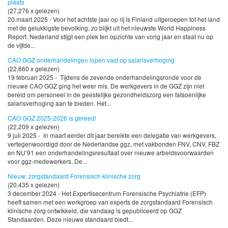
plaats
(27,276 x gelezen)
20 maart 2025 - Voor het achtste jaar op rij is Finland uitgeroepen tot het land
met de gelukkigste bevolking, zo blijkt uit het nieuwste World Happiness
Report. Nederland stijgt een plek ten opzichte van vorig jaar en staat nu op
de vijfde...
CAO GGZ onderhandelingen lopen vast op salarisverhoging
(22,660 x gelezen)
19 februari 2025 - Tijdens de zevende onderhandelingsronde voor de
nieuwe CAO GGZ ging het weer mis. De werkgevers in de GGZ zijn niet
bereid om personeel in de geestelijke gezondheidszorg een fatsoenlijke
salarisverhoging aan te bieden. Het...
CAO GGZ 2025-2026 is gereed!
(22,209 x gelezen)
9 juli 2025 - In maart eerder dit jaar bereikte een delegatie van werkgevers,
vertegenwoordigd door de Nederlandse ggz, met vakbonden FNV, CNV, FBZ
en NU’91 een onderhandelingsresultaat over nieuwe arbeidsvoorwaarden
voor ggz-medewerkers. De...
Nieuw: zorgstandaard Forensisch klinische zorg
(20,435 x gelezen)
3 december 2024 - Het Expertisecentrum Forensische Psychiatrie (EFP)
heeft samen met een werkgroep van experts de zorgstandaard Forensisch
klinische zorg ontwikkeld, die vandaag is gepubliceerd op GGZ
Standaarden. Deze nieuwe standaard biedt...