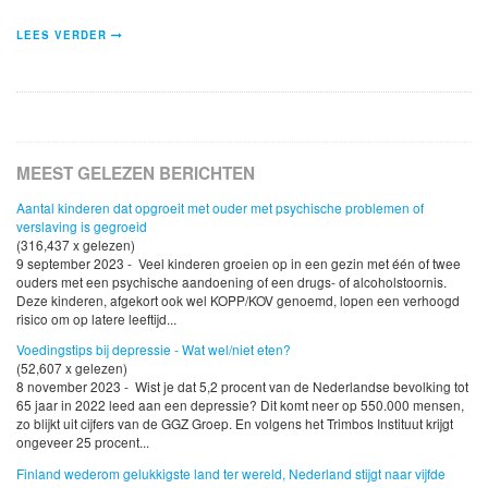
LEES VERDER
MEEST GELEZEN BERICHTEN
Aantal kinderen dat opgroeit met ouder met psychische problemen of
verslaving is gegroeid
(316,437 x gelezen)
9 september 2023 - Veel kinderen groeien op in een gezin met één of twee
ouders met een psychische aandoening of een drugs- of alcoholstoornis.
Deze kinderen, afgekort ook wel KOPP/KOV genoemd, lopen een verhoogd
risico om op latere leeftijd...
Voedingstips bij depressie - Wat wel/niet eten?
(52,607 x gelezen)
8 november 2023 - Wist je dat 5,2 procent van de Nederlandse bevolking tot
65 jaar in 2022 leed aan een depressie? Dit komt neer op 550.000 mensen,
zo blijkt uit cijfers van de GGZ Groep. En volgens het Trimbos Instituut krijgt
ongeveer 25 procent...
Finland wederom gelukkigste land ter wereld, Nederland stijgt naar vijfde