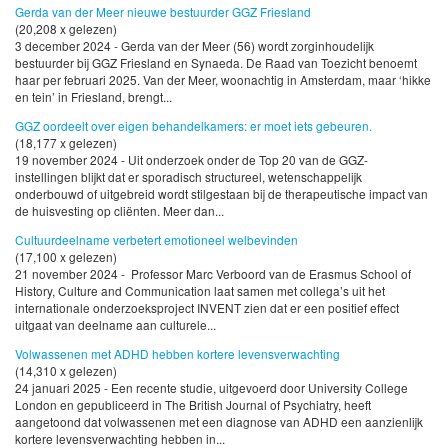
Gerda van der Meer nieuwe bestuurder GGZ Friesland
(20,208 x gelezen)
3 december 2024 - Gerda van der Meer (56) wordt zorginhoudelijk
bestuurder bij GGZ Friesland en Synaeda. De Raad van Toezicht benoemt
haar per februari 2025. Van der Meer, woonachtig in Amsterdam, maar ‘hikke
en tein’ in Friesland, brengt...
GGZ oordeelt over eigen behandelkamers: er moet iets gebeuren.
(18,177 x gelezen)
19 november 2024 - Uit onderzoek onder de Top 20 van de GGZ-
instellingen blijkt dat er sporadisch structureel, wetenschappelijk
onderbouwd of uitgebreid wordt stilgestaan bij de therapeutische impact van
de huisvesting op cliënten. Meer dan...
Cultuurdeelname verbetert emotioneel welbevinden
(17,100 x gelezen)
21 november 2024 - Professor Marc Verboord van de Erasmus School of
History, Culture and Communication laat samen met collega’s uit het
internationale onderzoeksproject INVENT zien dat er een positief effect
uitgaat van deelname aan culturele...
Volwassenen met ADHD hebben kortere levensverwachting
(14,310 x gelezen)
24 januari 2025 - Een recente studie, uitgevoerd door University College
London en gepubliceerd in The British Journal of Psychiatry, heeft
aangetoond dat volwassenen met een diagnose van ADHD een aanzienlijk
kortere levensverwachting hebben in...