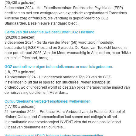
(20,435 x gelezen)
3 december 2024 - Het Expertisecentrum Forensische Psychiatrie (EFP)
heeft samen met een werkgroep van experts de zorgstandaard Forensisch
klinische zorg ontwikkeld, die vandaag is gepubliceerd op GGZ
Standaarden. Deze nieuwe standaard biedt...
Gerda van der Meer nieuwe bestuurder GGZ Friesland
(20,208 x gelezen)
3 december 2024 - Gerda van der Meer (56) wordt zorginhoudelijk
bestuurder bij GGZ Friesland en Synaeda. De Raad van Toezicht benoemt
haar per februari 2025. Van der Meer, woonachtig in Amsterdam, maar ‘hikke
en tein’ in Friesland, brengt...
GGZ oordeelt over eigen behandelkamers: er moet iets gebeuren.
(18,177 x gelezen)
19 november 2024 - Uit onderzoek onder de Top 20 van de GGZ-
instellingen blijkt dat er sporadisch structureel, wetenschappelijk
onderbouwd of uitgebreid wordt stilgestaan bij de therapeutische impact van
de huisvesting op cliënten. Meer dan...
Cultuurdeelname verbetert emotioneel welbevinden
(17,100 x gelezen)
21 november 2024 - Professor Marc Verboord van de Erasmus School of
History, Culture and Communication laat samen met collega’s uit het
internationale onderzoeksproject INVENT zien dat er een positief effect
uitgaat van deelname aan culturele...
Volwassenen met ADHD hebben kortere levensverwachting