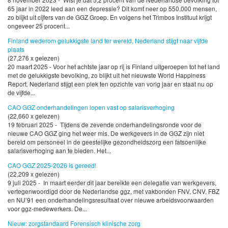
65 jaar in 2022 leed aan een depressie? Dit komt neer op 550.000 mensen,
zo blijkt uit cijfers van de GGZ Groep. En volgens het Trimbos Instituut krijgt
ongeveer 25 procent...
Finland wederom gelukkigste land ter wereld, Nederland stijgt naar vijfde
plaats
(27,276 x gelezen)
20 maart 2025 - Voor het achtste jaar op rij is Finland uitgeroepen tot het land
met de gelukkigste bevolking, zo blijkt uit het nieuwste World Happiness
Report. Nederland stijgt een plek ten opzichte van vorig jaar en staat nu op
de vijfde...
CAO GGZ onderhandelingen lopen vast op salarisverhoging
(22,660 x gelezen)
19 februari 2025 - Tijdens de zevende onderhandelingsronde voor de
nieuwe CAO GGZ ging het weer mis. De werkgevers in de GGZ zijn niet
bereid om personeel in de geestelijke gezondheidszorg een fatsoenlijke
salarisverhoging aan te bieden. Het...
CAO GGZ 2025-2026 is gereed!
(22,209 x gelezen)
9 juli 2025 - In maart eerder dit jaar bereikte een delegatie van werkgevers,
vertegenwoordigd door de Nederlandse ggz, met vakbonden FNV, CNV, FBZ
en NU’91 een onderhandelingsresultaat over nieuwe arbeidsvoorwaarden
voor ggz-medewerkers. De...
Nieuw: zorgstandaard Forensisch klinische zorg