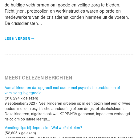
de huidige veldnormen om goede en veilige zorg te bieden.
Richtlijnen, protocollen en werkinstructies waren op orde en
medewerkers van de crisisdienst konden hiermee uit de voeten.
De crisisdiensten…
LEES VERDER
MEEST GELEZEN BERICHTEN
Aantal kinderen dat opgroeit met ouder met psychische problemen of
verslaving is gegroeid
(316,294 x gelezen)
9 september 2023 - Veel kinderen groeien op in een gezin met één of twee
ouders met een psychische aandoening of een drugs- of alcoholstoornis.
Deze kinderen, afgekort ook wel KOPP/KOV genoemd, lopen een verhoogd
risico om op latere leeftijd...
Voedingstips bij depressie - Wat wel/niet eten?
(52,605 x gelezen)
8 november 2023 - Wist je dat 5,2 procent van de Nederlandse bevolking tot