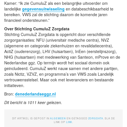
Kamer: “Ik zie CumuluZ als een belangrijke uitvoerder om
landelijke
gegevensuitwisseling
en databeschikbaarheid te
bereiken. VWS zal de stichting daarom de komende jaren
financieel ondersteunen.”
Over Stichting CumuluZ Zorgdata
Stichting CumuluZ Zorgdata is opgericht door verschillende
zorgorganisaties: NFU (universitair medische centra), NVZ
(algemene en categorale ziekenhuizen en revalidatiecentra),
ActiZ (ouderenzorg), LHV (huisartsen), InEen (eerstelijnszorg),
NHG (huisartsen) met medewerking van Santeon, mProve en de
Nederlandse ggz. Op termijn wordt het sociaal domein ook
geincludeerd. CumuluZ werkt nauw samen met andere partijen,
zoals Nictiz, VZVZ, en programma’s van VWS zoals Landelijk
vertrouwensstelsel. Maar ook met leveranciers en bestaande
initiatieven.
Bron:
denederlandseggz.nl
Dit bericht is 1011 keer gelezen.
DIT ARTIKEL IS GEPOST IN
ALGEMEEN
EN GETAGGED
ZORGDATA
. SLA DE
LINK OP
LINK
.