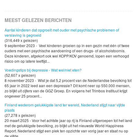
MEEST GELEZEN BERICHTEN
Aantal kinderen dat opgroeit met ouder met psychische problemen of
verslaving is gegroeid
(316,449 x gelezen)
9 september 2023 - Veel kinderen groeien op in een gezin met één of twee
ouders met een psychische aandoening of een drugs- of alcoholstoornis.
Deze kinderen, afgekort ook wel KOPP/KOV genoemd, lopen een verhoogd
risico om op latere leeftijd...
Voedingstips bij depressie - Wat wel/niet eten?
(52,607 x gelezen)
8 november 2023 - Wist je dat 5,2 procent van de Nederlandse bevolking tot
65 jaar in 2022 leed aan een depressie? Dit komt neer op 550.000 mensen,
zo blijkt uit cijfers van de GGZ Groep. En volgens het Trimbos Instituut krijgt
ongeveer 25 procent...
Finland wederom gelukkigste land ter wereld, Nederland stijgt naar vijfde
plaats
(27,278 x gelezen)
20 maart 2025 - Voor het achtste jaar op rij is Finland uitgeroepen tot het land
met de gelukkigste bevolking, zo blijkt uit het nieuwste World Happiness
Report. Nederland stijgt een plek ten opzichte van vorig jaar en staat nu op
de vijfde...