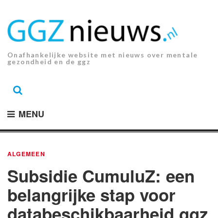
Ga
naar
de
inhoud.
Onafhankelijke website met nieuws over mentale
gezondheid en de ggz
MENU
ALGEMEEN
Subsidie CumuluZ: een
belangrijke stap voor
databeschikbaarheid ggz