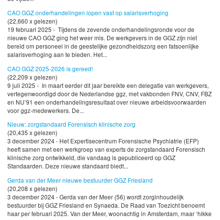
CAO GGZ onderhandelingen lopen vast op salarisverhoging
(22,660 x gelezen)
19 februari 2025 - Tijdens de zevende onderhandelingsronde voor de
nieuwe CAO GGZ ging het weer mis. De werkgevers in de GGZ zijn niet
bereid om personeel in de geestelijke gezondheidszorg een fatsoenlijke
salarisverhoging aan te bieden. Het...
CAO GGZ 2025-2026 is gereed!
(22,209 x gelezen)
9 juli 2025 - In maart eerder dit jaar bereikte een delegatie van werkgevers,
vertegenwoordigd door de Nederlandse ggz, met vakbonden FNV, CNV, FBZ
en NU’91 een onderhandelingsresultaat over nieuwe arbeidsvoorwaarden
voor ggz-medewerkers. De...
Nieuw: zorgstandaard Forensisch klinische zorg
(20,435 x gelezen)
3 december 2024 - Het Expertisecentrum Forensische Psychiatrie (EFP)
heeft samen met een werkgroep van experts de zorgstandaard Forensisch
klinische zorg ontwikkeld, die vandaag is gepubliceerd op GGZ
Standaarden. Deze nieuwe standaard biedt...
Gerda van der Meer nieuwe bestuurder GGZ Friesland
(20,208 x gelezen)
3 december 2024 - Gerda van der Meer (56) wordt zorginhoudelijk
bestuurder bij GGZ Friesland en Synaeda. De Raad van Toezicht benoemt
haar per februari 2025. Van der Meer, woonachtig in Amsterdam, maar ‘hikke