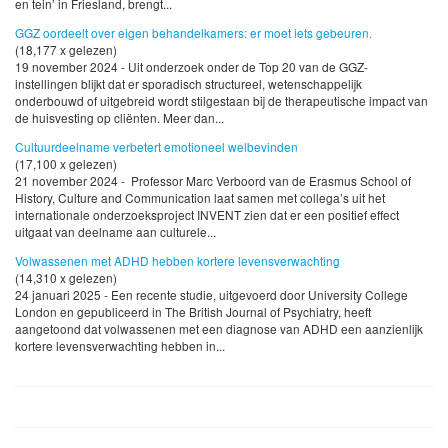
en tein’ in Friesland, brengt...
GGZ oordeelt over eigen behandelkamers: er moet iets gebeuren.
(18,177 x gelezen)
19 november 2024 - Uit onderzoek onder de Top 20 van de GGZ-
instellingen blijkt dat er sporadisch structureel, wetenschappelijk
onderbouwd of uitgebreid wordt stilgestaan bij de therapeutische impact van
de huisvesting op cliënten. Meer dan...
Cultuurdeelname verbetert emotioneel welbevinden
(17,100 x gelezen)
21 november 2024 - Professor Marc Verboord van de Erasmus School of
History, Culture and Communication laat samen met collega’s uit het
internationale onderzoeksproject INVENT zien dat er een positief effect
uitgaat van deelname aan culturele...
Volwassenen met ADHD hebben kortere levensverwachting
(14,310 x gelezen)
24 januari 2025 - Een recente studie, uitgevoerd door University College
London en gepubliceerd in The British Journal of Psychiatry, heeft
aangetoond dat volwassenen met een diagnose van ADHD een aanzienlijk
kortere levensverwachting hebben in...