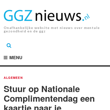
Ga
naar
de
inhoud.
Onafhankelijke website met nieuws over mentale
gezondheid en de ggz
MENU
ALGEMEEN
Stuur op Nationale
Complimentendag een
kaartje naar je