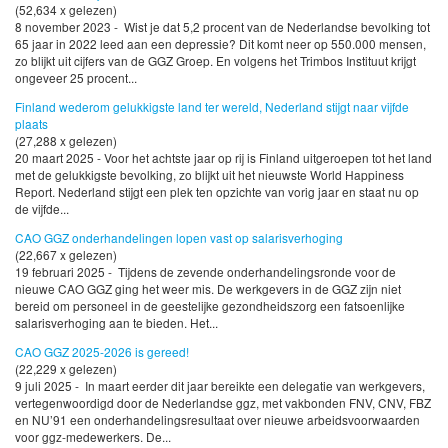
(52,634 x gelezen)
8 november 2023 - Wist je dat 5,2 procent van de Nederlandse bevolking tot
65 jaar in 2022 leed aan een depressie? Dit komt neer op 550.000 mensen,
zo blijkt uit cijfers van de GGZ Groep. En volgens het Trimbos Instituut krijgt
ongeveer 25 procent...
Finland wederom gelukkigste land ter wereld, Nederland stijgt naar vijfde
plaats
(27,288 x gelezen)
20 maart 2025 - Voor het achtste jaar op rij is Finland uitgeroepen tot het land
met de gelukkigste bevolking, zo blijkt uit het nieuwste World Happiness
Report. Nederland stijgt een plek ten opzichte van vorig jaar en staat nu op
de vijfde...
CAO GGZ onderhandelingen lopen vast op salarisverhoging
(22,667 x gelezen)
19 februari 2025 - Tijdens de zevende onderhandelingsronde voor de
nieuwe CAO GGZ ging het weer mis. De werkgevers in de GGZ zijn niet
bereid om personeel in de geestelijke gezondheidszorg een fatsoenlijke
salarisverhoging aan te bieden. Het...
CAO GGZ 2025-2026 is gereed!
(22,229 x gelezen)
9 juli 2025 - In maart eerder dit jaar bereikte een delegatie van werkgevers,
vertegenwoordigd door de Nederlandse ggz, met vakbonden FNV, CNV, FBZ
en NU’91 een onderhandelingsresultaat over nieuwe arbeidsvoorwaarden
voor ggz-medewerkers. De...