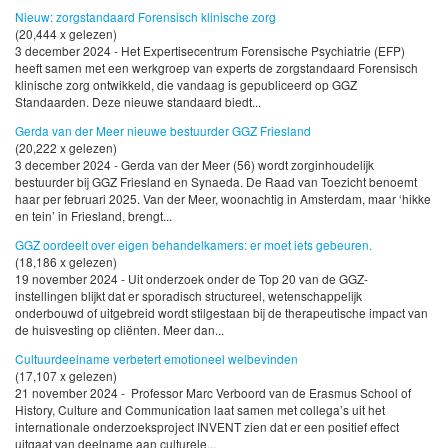
Nieuw: zorgstandaard Forensisch klinische zorg
(20,444 x gelezen)
3 december 2024 - Het Expertisecentrum Forensische Psychiatrie (EFP)
heeft samen met een werkgroep van experts de zorgstandaard Forensisch
klinische zorg ontwikkeld, die vandaag is gepubliceerd op GGZ
Standaarden. Deze nieuwe standaard biedt...
Gerda van der Meer nieuwe bestuurder GGZ Friesland
(20,222 x gelezen)
3 december 2024 - Gerda van der Meer (56) wordt zorginhoudelijk
bestuurder bij GGZ Friesland en Synaeda. De Raad van Toezicht benoemt
haar per februari 2025. Van der Meer, woonachtig in Amsterdam, maar ‘hikke
en tein’ in Friesland, brengt...
GGZ oordeelt over eigen behandelkamers: er moet iets gebeuren.
(18,186 x gelezen)
19 november 2024 - Uit onderzoek onder de Top 20 van de GGZ-
instellingen blijkt dat er sporadisch structureel, wetenschappelijk
onderbouwd of uitgebreid wordt stilgestaan bij de therapeutische impact van
de huisvesting op cliënten. Meer dan...
Cultuurdeelname verbetert emotioneel welbevinden
(17,107 x gelezen)
21 november 2024 - Professor Marc Verboord van de Erasmus School of
History, Culture and Communication laat samen met collega’s uit het
internationale onderzoeksproject INVENT zien dat er een positief effect
uitgaat van deelname aan culturele...