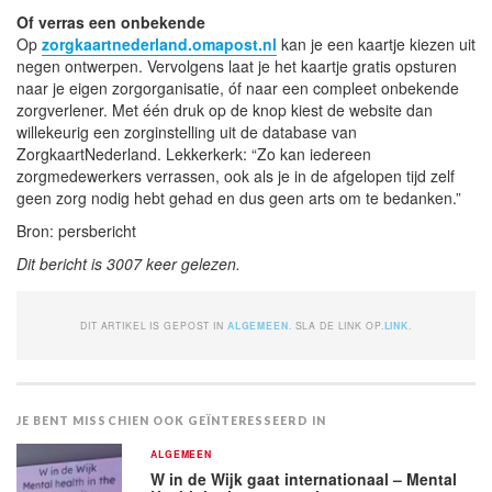
Of verras een onbekende
Op
zorgkaartnederland.omapost.nl
kan je een kaartje kiezen uit
negen ontwerpen. Vervolgens laat je het kaartje gratis opsturen
naar je eigen zorgorganisatie, óf naar een compleet onbekende
zorgverlener. Met één druk op de knop kiest de website dan
willekeurig een zorginstelling uit de database van
ZorgkaartNederland. Lekkerkerk: “Zo kan iedereen
zorgmedewerkers verrassen, ook als je in de afgelopen tijd zelf
geen zorg nodig hebt gehad en dus geen arts om te bedanken.”
Bron: persbericht
Dit bericht is 3007 keer gelezen.
DIT ARTIKEL IS GEPOST IN
ALGEMEEN
. SLA DE LINK OP.
LINK
.
JE BENT MISSCHIEN OOK GEÏNTERESSEERD IN
ALGEMEEN
W in de Wijk gaat internationaal – Mental