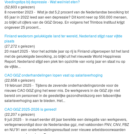
Voedingstips bij depressie - Wat wel/niet eten?
(52,603 x gelezen)
8 november 2023 - Wist je dat 5,2 procent van de Nederlandse bevolking tot
65 jaar in 2022 leed aan een depressie? Dit komt neer op 550.000 mensen,
zo blijkt uit cijfers van de GGZ Groep. En volgens het Trimbos Instituut krijgt
ongeveer 25 procent...
Finland wederom gelukkigste land ter wereld, Nederland stijgt naar vijfde
plaats
(27,272 x gelezen)
20 maart 2025 - Voor het achtste jaar op rij is Finland uitgeroepen tot het land
met de gelukkigste bevolking, zo blijkt uit het nieuwste World Happiness
Report. Nederland stijgt een plek ten opzichte van vorig jaar en staat nu op
de vijfde...
CAO GGZ onderhandelingen lopen vast op salarisverhoging
(22,658 x gelezen)
19 februari 2025 - Tijdens de zevende onderhandelingsronde voor de
nieuwe CAO GGZ ging het weer mis. De werkgevers in de GGZ zijn niet
bereid om personeel in de geestelijke gezondheidszorg een fatsoenlijke
salarisverhoging aan te bieden. Het...
CAO GGZ 2025-2026 is gereed!
(22,207 x gelezen)
9 juli 2025 - In maart eerder dit jaar bereikte een delegatie van werkgevers,
vertegenwoordigd door de Nederlandse ggz, met vakbonden FNV, CNV, FBZ
en NU’91 een onderhandelingsresultaat over nieuwe arbeidsvoorwaarden