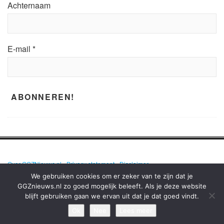
Achternaam
E-mail
*
Over GGZNieuws.nl
•
Privacy statement
•
Disclaimer
We gebruiken cookies om er zeker van te zijn dat je
GGZnieuws.nl zo goed mogelijk beleeft. Als je deze website
blijft gebruiken gaan we ervan uit dat je dat goed vindt.
GGZNIEUWS.NL – ELKE DAG HET NIEUWS OVER MENTALE GEZONDHEID
EN DE GGZ OP EEN RIJ!
Ok
Nee
Lees meer
TERUG NAAR BOVEN