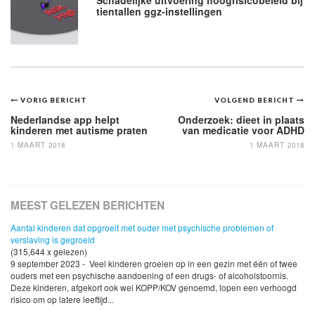
tientallen ggz-instellingen
Bericht
VORIG BERICHT
VOLGEND BERICHT
navigatie
Nederlandse app helpt
Onderzoek: dieet in plaats
kinderen met autisme praten
van medicatie voor ADHD
1 MAART 2018
1 MAART 2018
MEEST GELEZEN BERICHTEN
Aantal kinderen dat opgroeit met ouder met psychische problemen of
verslaving is gegroeid
(315,644 x gelezen)
9 september 2023 - Veel kinderen groeien op in een gezin met één of twee
ouders met een psychische aandoening of een drugs- of alcoholstoornis.
Deze kinderen, afgekort ook wel KOPP/KOV genoemd, lopen een verhoogd
risico om op latere leeftijd...