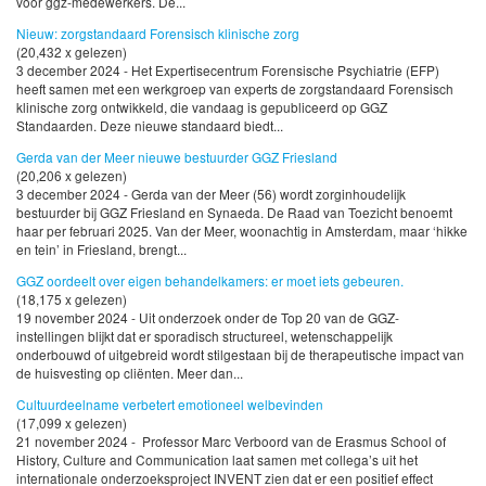
voor ggz-medewerkers. De...
Nieuw: zorgstandaard Forensisch klinische zorg
(20,432 x gelezen)
3 december 2024 - Het Expertisecentrum Forensische Psychiatrie (EFP)
heeft samen met een werkgroep van experts de zorgstandaard Forensisch
klinische zorg ontwikkeld, die vandaag is gepubliceerd op GGZ
Standaarden. Deze nieuwe standaard biedt...
Gerda van der Meer nieuwe bestuurder GGZ Friesland
(20,206 x gelezen)
3 december 2024 - Gerda van der Meer (56) wordt zorginhoudelijk
bestuurder bij GGZ Friesland en Synaeda. De Raad van Toezicht benoemt
haar per februari 2025. Van der Meer, woonachtig in Amsterdam, maar ‘hikke
en tein’ in Friesland, brengt...
GGZ oordeelt over eigen behandelkamers: er moet iets gebeuren.
(18,175 x gelezen)
19 november 2024 - Uit onderzoek onder de Top 20 van de GGZ-
instellingen blijkt dat er sporadisch structureel, wetenschappelijk
onderbouwd of uitgebreid wordt stilgestaan bij de therapeutische impact van
de huisvesting op cliënten. Meer dan...
Cultuurdeelname verbetert emotioneel welbevinden
(17,099 x gelezen)
21 november 2024 - Professor Marc Verboord van de Erasmus School of
History, Culture and Communication laat samen met collega’s uit het
internationale onderzoeksproject INVENT zien dat er een positief effect