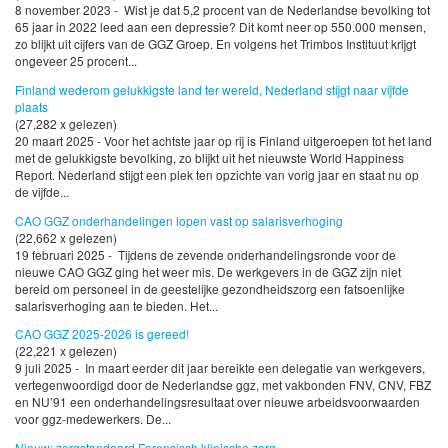
8 november 2023 - Wist je dat 5,2 procent van de Nederlandse bevolking tot
65 jaar in 2022 leed aan een depressie? Dit komt neer op 550.000 mensen,
zo blijkt uit cijfers van de GGZ Groep. En volgens het Trimbos Instituut krijgt
ongeveer 25 procent...
Finland wederom gelukkigste land ter wereld, Nederland stijgt naar vijfde
plaats
(27,282 x gelezen)
20 maart 2025 - Voor het achtste jaar op rij is Finland uitgeroepen tot het land
met de gelukkigste bevolking, zo blijkt uit het nieuwste World Happiness
Report. Nederland stijgt een plek ten opzichte van vorig jaar en staat nu op
de vijfde...
CAO GGZ onderhandelingen lopen vast op salarisverhoging
(22,662 x gelezen)
19 februari 2025 - Tijdens de zevende onderhandelingsronde voor de
nieuwe CAO GGZ ging het weer mis. De werkgevers in de GGZ zijn niet
bereid om personeel in de geestelijke gezondheidszorg een fatsoenlijke
salarisverhoging aan te bieden. Het...
CAO GGZ 2025-2026 is gereed!
(22,221 x gelezen)
9 juli 2025 - In maart eerder dit jaar bereikte een delegatie van werkgevers,
vertegenwoordigd door de Nederlandse ggz, met vakbonden FNV, CNV, FBZ
en NU’91 een onderhandelingsresultaat over nieuwe arbeidsvoorwaarden
voor ggz-medewerkers. De...
Nieuw: zorgstandaard Forensisch klinische zorg