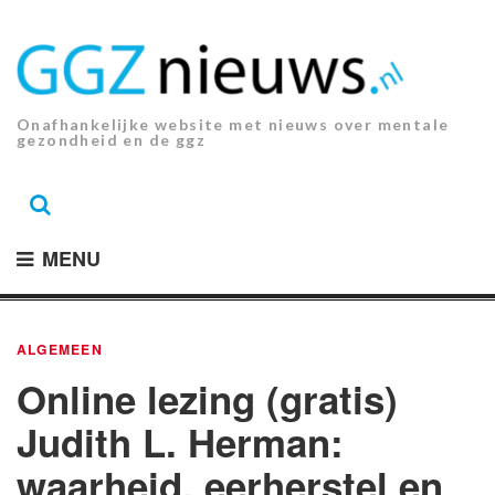
Ga
naar
de
inhoud.
Onafhankelijke website met nieuws over mentale
gezondheid en de ggz
MENU
ALGEMEEN
Online lezing (gratis)
Judith L. Herman:
waarheid, eerherstel en