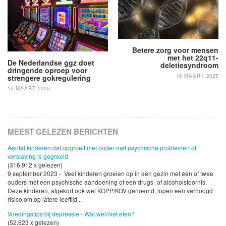
Betere zorg voor mensen
met het 22q11-
De Nederlandse ggz doet
deletiesyndroom
dringende oproep voor
16 MAART 2025
strengere gokregulering
15 MAART 2025
MEEST GELEZEN BERICHTEN
Aantal kinderen dat opgroeit met ouder met psychische problemen of
verslaving is gegroeid
(316,912 x gelezen)
9 september 2023 - Veel kinderen groeien op in een gezin met één of twee
ouders met een psychische aandoening of een drugs- of alcoholstoornis.
Deze kinderen, afgekort ook wel KOPP/KOV genoemd, lopen een verhoogd
risico om op latere leeftijd...
Voedingstips bij depressie - Wat wel/niet eten?
(52,623 x gelezen)