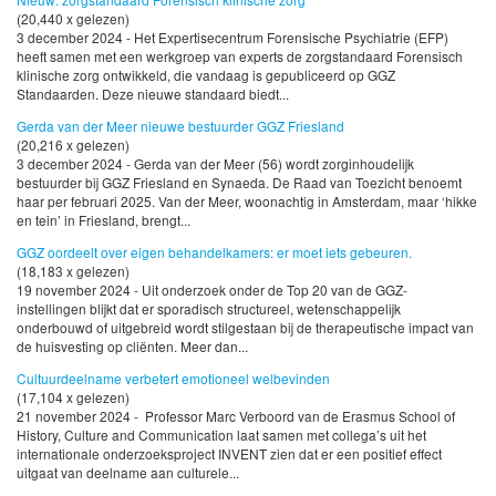
(20,440 x gelezen)
3 december 2024 - Het Expertisecentrum Forensische Psychiatrie (EFP)
heeft samen met een werkgroep van experts de zorgstandaard Forensisch
klinische zorg ontwikkeld, die vandaag is gepubliceerd op GGZ
Standaarden. Deze nieuwe standaard biedt...
Gerda van der Meer nieuwe bestuurder GGZ Friesland
(20,216 x gelezen)
3 december 2024 - Gerda van der Meer (56) wordt zorginhoudelijk
bestuurder bij GGZ Friesland en Synaeda. De Raad van Toezicht benoemt
haar per februari 2025. Van der Meer, woonachtig in Amsterdam, maar ‘hikke
en tein’ in Friesland, brengt...
GGZ oordeelt over eigen behandelkamers: er moet iets gebeuren.
(18,183 x gelezen)
19 november 2024 - Uit onderzoek onder de Top 20 van de GGZ-
instellingen blijkt dat er sporadisch structureel, wetenschappelijk
onderbouwd of uitgebreid wordt stilgestaan bij de therapeutische impact van
de huisvesting op cliënten. Meer dan...
Cultuurdeelname verbetert emotioneel welbevinden
(17,104 x gelezen)
21 november 2024 - Professor Marc Verboord van de Erasmus School of
History, Culture and Communication laat samen met collega’s uit het
internationale onderzoeksproject INVENT zien dat er een positief effect
uitgaat van deelname aan culturele...