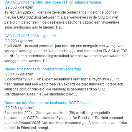
CAO GGZ onderhandelingen lopen vast op salarisverhoging
(22,663 x gelezen)
19 februari 2025 - Tijdens de zevende onderhandelingsronde voor de
nieuwe CAO GGZ ging het weer mis. De werkgevers in de GGZ zijn niet
bereid om personeel in de geestelijke gezondheidszorg een fatsoenlijke
salarisverhoging aan te bieden. Het...
CAO GGZ 2025-2026 is gereed!
(22,223 x gelezen)
9 juli 2025 - In maart eerder dit jaar bereikte een delegatie van werkgevers,
vertegenwoordigd door de Nederlandse ggz, met vakbonden FNV, CNV, FBZ
en NU’91 een onderhandelingsresultaat over nieuwe arbeidsvoorwaarden
voor ggz-medewerkers. De...
Nieuw: zorgstandaard Forensisch klinische zorg
(20,443 x gelezen)
3 december 2024 - Het Expertisecentrum Forensische Psychiatrie (EFP)
heeft samen met een werkgroep van experts de zorgstandaard Forensisch
klinische zorg ontwikkeld, die vandaag is gepubliceerd op GGZ
Standaarden. Deze nieuwe standaard biedt...
Gerda van der Meer nieuwe bestuurder GGZ Friesland
(20,218 x gelezen)
3 december 2024 - Gerda van der Meer (56) wordt zorginhoudelijk
bestuurder bij GGZ Friesland en Synaeda. De Raad van Toezicht benoemt
haar per februari 2025. Van der Meer, woonachtig in Amsterdam, maar ‘hikke
en tein’ in Friesland, brengt...