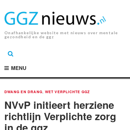
Ga
naar
de
inhoud.
Onafhankelijke website met nieuws over mentale
gezondheid en de ggz
MENU
DWANG EN DRANG
,
WET VERPLICHTE GGZ
NVvP initieert herziene
richtlijn Verplichte zorg
in de ggz