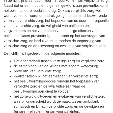
In de richtlijn is aandacht voor het voorkomen van verplichte zorg.
Naast dat er een module nu geheel gewijd is aan preventie, komt
het ook in andere modules terug. Ook als verplichte zorg wel
wordt verleend, wordt er nadruk gelegd op de minst bezwarende
vorm van verplichte zorg, het beperken van de duur en frequentie
van de verplichte zorg, de veiligheid van patiënten en
zorgverleners en het voorkomen van nadelige effecten voor
patiënten. Naast preventie ligt het accent op het aanvragen van
verplichte zorg, de besluitvorming rondom de toepassing van
verplichte zorg en de uitvoering en evaluatie van verplichte zorg.
De richtlijn is ingedeeld in de volgende modules:
Het onderscheid tussen vrijwillige zorg en verplichte zorg;
de samenloop van de Wvggz met andere wetgeving;
preventie van verplichte zorg;
kwaliteitseisen bij het aanvragen van verplichte zorg;
het besluitvormingsproces rondom het toepassen van
verplichte zorg en de kwaliteitseisen waar de
besluitvorming aan dient te voldoen;
het zorgvuldig uitvoeren en evalueren van verplichte zorg,
waarbij onderscheid wordt gemaakt tussen ambulant,
somatisch en klinisch verplichte zorg, en de gevolgen en
(ervaren) effecten hiervan voor patiënten.