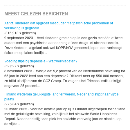
MEEST GELEZEN BERICHTEN
Aantal kinderen dat opgroeit met ouder met psychische problemen of
verslaving is gegroeid
(316,913 x gelezen)
9 september 2023 - Veel kinderen groeien op in een gezin met één of twee
ouders met een psychische aandoening of een drugs- of alcoholstoornis.
Deze kinderen, afgekort ook wel KOPP/KOV genoemd, lopen een verhoogd
risico om op latere leeftijd...
Voedingstips bij depressie - Wat wel/niet eten?
(52,627 x gelezen)
8 november 2023 - Wist je dat 5,2 procent van de Nederlandse bevolking tot
65 jaar in 2022 leed aan een depressie? Dit komt neer op 550.000 mensen,
zo blijkt uit cijfers van de GGZ Groep. En volgens het Trimbos Instituut krijgt
ongeveer 25 procent...
Finland wederom gelukkigste land ter wereld, Nederland stijgt naar vijfde
plaats
(27,284 x gelezen)
20 maart 2025 - Voor het achtste jaar op rij is Finland uitgeroepen tot het land
met de gelukkigste bevolking, zo blijkt uit het nieuwste World Happiness
Report. Nederland stijgt een plek ten opzichte van vorig jaar en staat nu op
de vijfde...