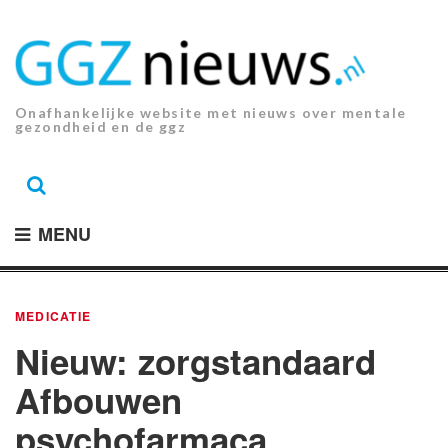
Ga
naar
de
inhoud.
Onafhankelijke website met nieuws over mentale
gezondheid en de ggz
MENU
MEDICATIE
Nieuw: zorgstandaard
Afbouwen
psychofarmaca