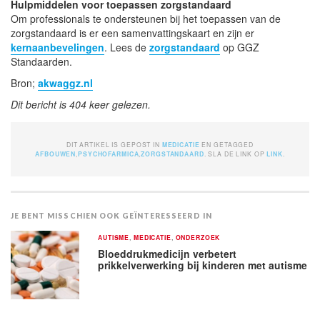
Hulpmiddelen voor toepassen zorgstandaard
Om professionals te ondersteunen bij het toepassen van de
zorgstandaard is er een samenvattingskaart en zijn er
kernaanbevelingen
. Lees de
zorgstandaard
op GGZ
Standaarden.
Bron;
akwaggz.nl
Dit bericht is 404 keer gelezen.
DIT ARTIKEL IS GEPOST IN
MEDICATIE
EN GETAGGED
AFBOUWEN
,
PSYCHOFARMICA
,
ZORGSTANDAARD
. SLA DE LINK OP
LINK
.
JE BENT MISSCHIEN OOK GEÏNTERESSEERD IN
AUTISME
,
MEDICATIE
,
ONDERZOEK
Bloeddrukmedicijn verbetert
prikkelverwerking bij kinderen met autisme