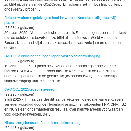
zo blijkt uit cijfers van de GGZ Groep. En volgens het Trimbos Instituut krijgt
ongeveer 25 procent...
Finland wederom gelukkigste land ter wereld, Nederland stijgt naar vijfde
plaats
(27,284 x gelezen)
20 maart 2025 - Voor het achtste jaar op rij is Finland uitgeroepen tot het land
met de gelukkigste bevolking, zo blijkt uit het nieuwste World Happiness
Report. Nederland stijgt een plek ten opzichte van vorig jaar en staat nu op
de vijfde...
CAO GGZ onderhandelingen lopen vast op salarisverhoging
(22,663 x gelezen)
19 februari 2025 - Tijdens de zevende onderhandelingsronde voor de
nieuwe CAO GGZ ging het weer mis. De werkgevers in de GGZ zijn niet
bereid om personeel in de geestelijke gezondheidszorg een fatsoenlijke
salarisverhoging aan te bieden. Het...
CAO GGZ 2025-2026 is gereed!
(22,225 x gelezen)
9 juli 2025 - In maart eerder dit jaar bereikte een delegatie van werkgevers,
vertegenwoordigd door de Nederlandse ggz, met vakbonden FNV, CNV, FBZ
en NU’91 een onderhandelingsresultaat over nieuwe arbeidsvoorwaarden
voor ggz-medewerkers. De...
Nieuw: zorgstandaard Forensisch klinische zorg
(20,443 x gelezen)