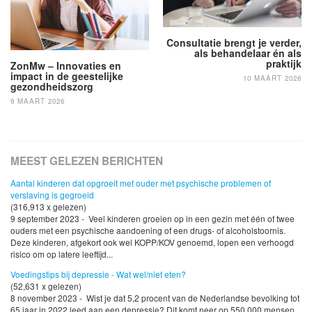
Consultatie brengt je verder,
als behandelaar én als
praktijk
ZonMw – Innovaties en
impact in de geestelijke
10 MAART 2026
gezondheidszorg
9 MAART 2026
MEEST GELEZEN BERICHTEN
Aantal kinderen dat opgroeit met ouder met psychische problemen of
verslaving is gegroeid
(316,913 x gelezen)
9 september 2023 - Veel kinderen groeien op in een gezin met één of twee
ouders met een psychische aandoening of een drugs- of alcoholstoornis.
Deze kinderen, afgekort ook wel KOPP/KOV genoemd, lopen een verhoogd
risico om op latere leeftijd...
Voedingstips bij depressie - Wat wel/niet eten?
(52,631 x gelezen)
8 november 2023 - Wist je dat 5,2 procent van de Nederlandse bevolking tot
65 jaar in 2022 leed aan een depressie? Dit komt neer op 550.000 mensen,