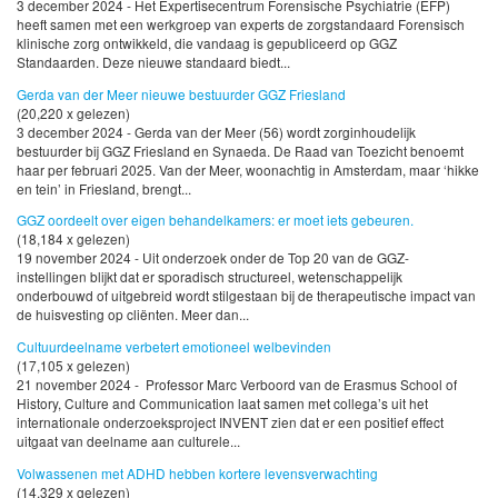
3 december 2024 - Het Expertisecentrum Forensische Psychiatrie (EFP)
heeft samen met een werkgroep van experts de zorgstandaard Forensisch
klinische zorg ontwikkeld, die vandaag is gepubliceerd op GGZ
Standaarden. Deze nieuwe standaard biedt...
Gerda van der Meer nieuwe bestuurder GGZ Friesland
(20,220 x gelezen)
3 december 2024 - Gerda van der Meer (56) wordt zorginhoudelijk
bestuurder bij GGZ Friesland en Synaeda. De Raad van Toezicht benoemt
haar per februari 2025. Van der Meer, woonachtig in Amsterdam, maar ‘hikke
en tein’ in Friesland, brengt...
GGZ oordeelt over eigen behandelkamers: er moet iets gebeuren.
(18,184 x gelezen)
19 november 2024 - Uit onderzoek onder de Top 20 van de GGZ-
instellingen blijkt dat er sporadisch structureel, wetenschappelijk
onderbouwd of uitgebreid wordt stilgestaan bij de therapeutische impact van
de huisvesting op cliënten. Meer dan...
Cultuurdeelname verbetert emotioneel welbevinden
(17,105 x gelezen)
21 november 2024 - Professor Marc Verboord van de Erasmus School of
History, Culture and Communication laat samen met collega’s uit het
internationale onderzoeksproject INVENT zien dat er een positief effect
uitgaat van deelname aan culturele...
Volwassenen met ADHD hebben kortere levensverwachting
(14,329 x gelezen)