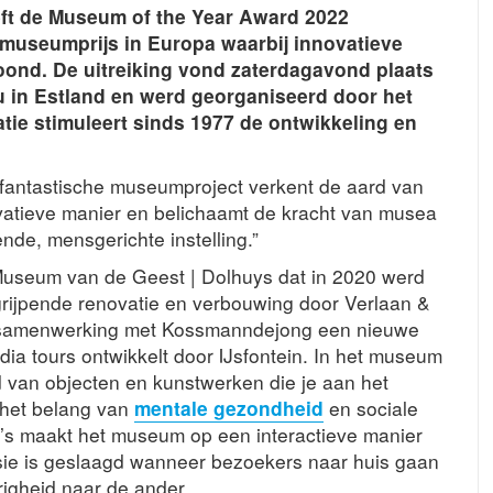
ft de Museum of the Year Award 2022
 museumprijs in Europa waarbij innovatieve
ond. De uitreiking vond zaterdagavond plaats
u in Estland en werd georganiseerd door het
e stimuleert sinds 1977 de ontwikkeling en
 fantastische museumproject verkent de aard van
vatieve manier en belichaamt de kracht van musea
nde, mensgerichte instelling.”
Museum van de Geest | Dolhuys dat in 2020 werd
rijpende renovatie en verbouwing door Verlaan &
n samenwerking met Kossmanndejong een nieuwe
ia tours ontwikkelt door IJsfontein. In het museum
d van objecten en kunstwerken die je aan het
 het belang van
mentale gezondheid
en sociale
a’s maakt het museum op een interactieve manier
ie is geslaagd wanneer bezoekers naar huis gaan
igheid naar de ander.