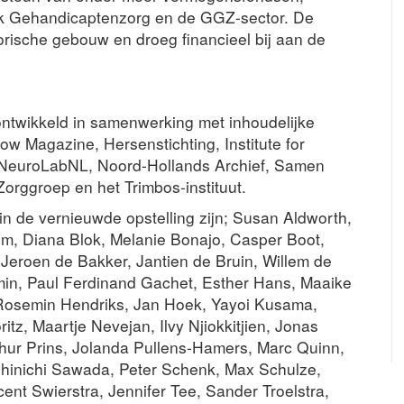
lijk Gehandicaptenzorg en de GGZ-sector. De
rische gebouw en droeg financieel bij aan de
ntwikkeld in samenwerking met inhoudelijke
low Magazine, Hersenstichting, Institute for
s NeuroLabNL, Noord-Hollands Archief, Samen
orggroep en het Trimbos-instituut.
n de vernieuwde opstelling zijn; Susan Aldworth,
um, Diana Blok, Melanie Bonajo, Casper Boot,
Jeroen de Bakker, Jantien de Bruin, Willem de
min, Paul Ferdinand Gachet, Esther Hans, Maaike
, Rosemin Hendriks, Jan Hoek, Yayoi Kusama,
z, Maartje Nevejan, Ilvy Njiokkitjien, Jonas
hur Prins, Jolanda Pullens-Hamers, Marc Quinn,
Shinichi Sawada, Peter Schenk, Max Schulze,
ent Swierstra, Jennifer Tee, Sander Troelstra,