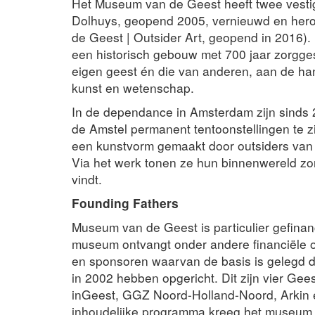
Het Museum van de Geest heeft twee vesti
Dolhuys, geopend 2005, vernieuwd en her
de Geest | Outsider Art, geopend in 2016).
een historisch gebouw met 700 jaar zorgges
eigen geest én die van anderen, aan de han
kunst en wetenschap.
In de dependance in Amsterdam zijn sinds
de Amstel permanent tentoonstellingen te 
een kunstvorm gemaakt door outsiders van
Via het werk tonen ze hun binnenwereld zo
vindt.
Founding Fathers
Museum van de Geest is particulier gefinan
museum ontvangt onder andere financiële o
en sponsoren waarvan de basis is gelegd d
in 2002 hebben opgericht. Dit zijn vier Ge
inGeest, GGZ Noord-Holland-Noord, Arkin
inhoudelijke programma kreeg het museum