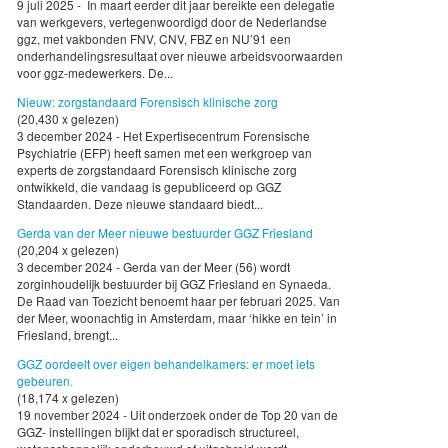
9 juli 2025 - In maart eerder dit jaar bereikte een delegatie
van werkgevers, vertegenwoordigd door de Nederlandse
ggz, met vakbonden FNV, CNV, FBZ en NU’91 een
onderhandelingsresultaat over nieuwe arbeidsvoorwaarden
voor ggz-medewerkers. De...
Nieuw: zorgstandaard Forensisch klinische zorg
(20,430 x gelezen)
3 december 2024 - Het Expertisecentrum Forensische
Psychiatrie (EFP) heeft samen met een werkgroep van
experts de zorgstandaard Forensisch klinische zorg
ontwikkeld, die vandaag is gepubliceerd op GGZ
Standaarden. Deze nieuwe standaard biedt...
Gerda van der Meer nieuwe bestuurder GGZ Friesland
(20,204 x gelezen)
3 december 2024 - Gerda van der Meer (56) wordt
zorginhoudelijk bestuurder bij GGZ Friesland en Synaeda.
De Raad van Toezicht benoemt haar per februari 2025. Van
der Meer, woonachtig in Amsterdam, maar ‘hikke en tein’ in
Friesland, brengt...
GGZ oordeelt over eigen behandelkamers: er moet iets
gebeuren.
(18,174 x gelezen)
19 november 2024 - Uit onderzoek onder de Top 20 van de
GGZ- instellingen blijkt dat er sporadisch structureel,