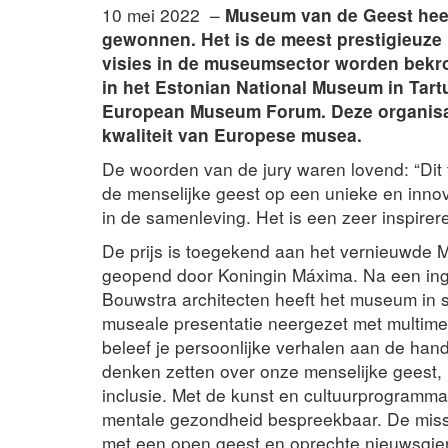
10 mei 2022 –
Museum van de Geest hee
gewonnen. Het is de meest prestigieuze
visies in de museumsector worden bekro
in het Estonian National Museum in Tart
European Museum Forum. Deze organisati
kwaliteit van Europese musea.
De woorden van de jury waren lovend: “Dit
de menselijke geest op een unieke en inno
in de samenleving. Het is een zeer inspirere
De prijs is toegekend aan het vernieuwde 
geopend door Koningin Máxima. Na een ing
Bouwstra architecten heeft het museum i
museale presentatie neergezet met multimed
beleef je persoonlijke verhalen aan de han
denken zetten over onze menselijke geest,
inclusie. Met de kunst en cultuurprogramm
mentale gezondheid bespreekbaar. De miss
met een open geest en oprechte nieuwsgier