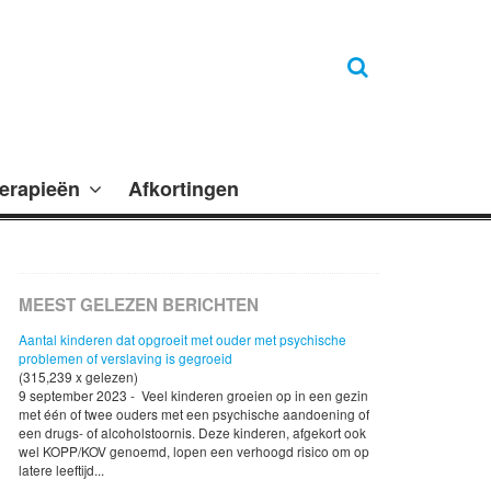
erapieën
Afkortingen
MEEST GELEZEN BERICHTEN
Aantal kinderen dat opgroeit met ouder met psychische
problemen of verslaving is gegroeid
(315,239 x gelezen)
9 september 2023 - Veel kinderen groeien op in een gezin
met één of twee ouders met een psychische aandoening of
een drugs- of alcoholstoornis. Deze kinderen, afgekort ook
wel KOPP/KOV genoemd, lopen een verhoogd risico om op
latere leeftijd...