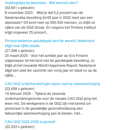
Voedingstips bij depressie - Wat wel/niet eten?
(52,601 x gelezen)
8 november 2023 - Wist je dat 5,2 procent van de
Nederlandse bevolking tot 65 jaar in 2022 leed aan een
depressie? Dit komt neer op 550.000 mensen, zo blijkt uit
cijfers van de GGZ Groep. En volgens het Trimbos Instituut
krijgt ongeveer 25 procent...
Finland wederom gelukkigste land ter wereld, Nederland
stijgt naar vijfde plaats
(27,268 x gelezen)
20 maart 2025 - Voor het achtste jaar op rij is Finland
uitgeroepen tot het land met de gelukkigste bevolking, zo
blijkt uit het nieuwste World Happiness Report. Nederland
stijgt een plek ten opzichte van vorig jaar en staat nu op de
vijfde...
CAO GGZ onderhandelingen lopen vast op salarisverhoging
(22,658 x gelezen)
19 februari 2025 - Tijdens de zevende
onderhandelingsronde voor de nieuwe CAO GGZ ging het
weer mis. De werkgevers in de GGZ zijn niet bereid om
personeel in de geestelijke gezondheidszorg een
fatsoenlijke salarisverhoging aan te bieden. Het...
CAO GGZ 2025-2026 is gereed!
(22,203 x gelezen)