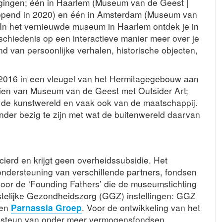
gingen; één in Haarlem (Museum van de Geest |
opend in 2020) en één in Amsterdam (Museum van
 In het vernieuwde museum in Haarlem ontdek je in
chiedenis op een interactieve manier meer over je
d van persoonlijke verhalen, historische objecten,
 2016 in een vleugel van het Hermitagegebouw aan
zien van Museum van de Geest met Outsider Art;
 de kunstwereld en vaak ook van de maatschappij.
nder bezig te zijn met wat de buitenwereld daarvan
cierd en krijgt geen overheidssubsidie. Het
ndersteuning van verschillende partners, fondsen
oor de ‘Founding Fathers’ die de museumstichting
estelijke Gezondheidszorg (GGZ) instellingen: GGZ
 en
Parnassia Groep
. Voor de ontwikkeling van het
 steun van onder meer vermogensfondsen,