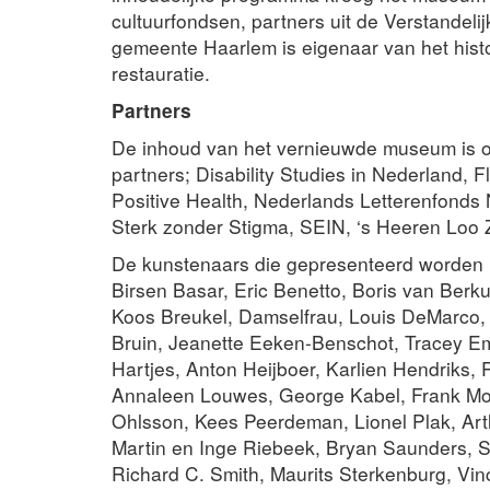
cultuurfondsen, partners uit de Verstande
gemeente Haarlem is eigenaar van het histo
restauratie.
Partners
De inhoud van het vernieuwde museum is o
partners; Disability Studies in Nederland, F
Positive Health, Nederlands Letterenfond
Sterk zonder Stigma, SEIN, ‘s Heeren Loo Z
De kunstenaars die gepresenteerd worden i
Birsen Basar, Eric Benetto, Boris van Berk
Koos Breukel, Damselfrau, Louis DeMarco, 
Bruin, Jeanette Eeken-Benschot, Tracey E
Hartjes, Anton Heijboer, Karlien Hendriks
Annaleen Louwes, George Kabel, Frank Morit
Ohlsson, Kees Peerdeman, Lionel Plak, Art
Martin en Inge Riebeek, Bryan Saunders, 
Richard C. Smith, Maurits Sterkenburg, Vinc