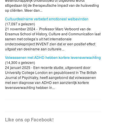
wetenschappelijk onderbouwd of uitgebreid wordt
stilgestaan bij de therapeutische impact van de huisvesting
op cliënten. Meer dan...
Cultuurdeelname verbetert emotioneel welbevinden
(17,097 x gelezen)
21 november 2024 - Professor Marc Verboord van de
Erasmus School of History, Culture and Communication laat
samen met collega’s uit het internationale
onderzoeksproject INVENT zien dat er een positief effect
uitgaat van deelname aan culturele...
Volwassenen met ADHD hebben kortere levensverwachting
(14,300 x gelezen)
24 januari 2025 - Een recente studie, uitgevoerd door
University College London en gepubliceerd in The British
Journal of Psychiatry, heeft aangetoond dat volwassenen
met een diagnose van ADHD een aanzienlijk kortere
levensverwachting hebben in...
Like ons op Facebook!