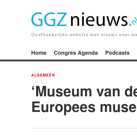
Ga
naar
de
inhoud.
Onafhankelijke website met nieuws over m
Home
Congres Agenda
Podcasts
ALGEMEEN
‘Museum van de
Europees museu