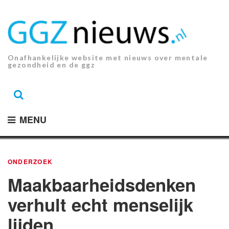
Ga
naar
de
inhoud.
Onafhankelijke website met nieuws over mentale
gezondheid en de ggz
MENU
ONDERZOEK
Maakbaarheidsdenken
verhult echt menselijk
lijden