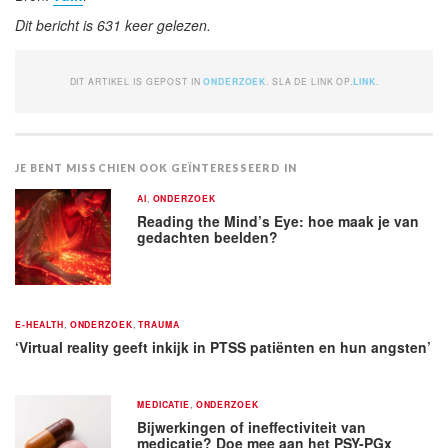
Dit bericht is 631 keer gelezen.
DIT ARTIKEL IS GEPOST IN
ONDERZOEK
. SLA DE LINK OP.
LINK
.
JE BENT MISSCHIEN OOK GEÏNTERESSEERD IN
AI
,
ONDERZOEK
Reading the Mind’s Eye: hoe maak je van
gedachten beelden?
E-HEALTH
,
ONDERZOEK
,
TRAUMA
‘Virtual reality geeft inkijk in PTSS patiënten en hun angsten’
MEDICATIE
,
ONDERZOEK
Bijwerkingen of ineffectiviteit van
medicatie? Doe mee aan het PSY-PGx