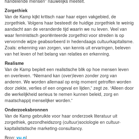
handelende mensen” nauwelijks meetelt.
Zorgethiek
Van de Kamp kijkt kritisch naar haar eigen vakgebied, de
zorgethiek. Volgens haar besteedt de huidige zorgethiek te weinig
aandacht aan de veranderde tijd waarin we nu leven. Veel van
waar feministisch georiënteerde zorgethici voor streden is op
vervormde wijze geabsorbeerd in hedendaags cultuurkapitalisme.
Zoals: erkenning van zorgen, van kennis uit ervaringen, beleven
van het leven of het belang van relaties en erkenning.
Realisme
Van de Kamp bepleit een realistische blik op hoe mensen leven
en overleven. “Niemand kan (over)leven zonder zorg van
anderen. We worden allemaal op enig moment getroffen worden
door ziekte, verlies of een ongeval en lijden,” zegt ze. “Alleen door
die werkelijkheid serieus te nemen kunnen beleid, zorg en
maatschappij menselijker worden.”
Onderzoeksbronnen
Van de Kamp gebruikte voor haar onderzoek literatuur uit
zorgethiek, gezondheidszorg (cultuur)sociologie en cultuur-
kapitalististische marketing-consultancy.
Bron:
vu.n
l