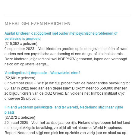
MEEST GELEZEN BERICHTEN
Aantal kinderen dat opgroeit met ouder met psychische problemen of
verslaving is gegroeid
(315,352 x gelezen)
9 september 2023 - Veel kinderen groeien op in een gezin met één of twee
ouders met een psychische aandoening of een drugs- of alcoholstoornis.
Deze kinderen, afgekort ook wel KOPP/KOV genoemd, lopen een verhoogd
risico om op latere leeftijd...
Voedingstips bij depressie - Wat wel/niet eten?
(52,601 x gelezen)
8 november 2023 - Wist je dat 5,2 procent van de Nederlandse bevolking tot
65 jaar in 2022 leed aan een depressie? Dit komt neer op 550.000 mensen,
zo blijkt uit cijfers van de GGZ Groep. En volgens het Trimbos Instituut krijgt
ongeveer 25 procent...
Finland wederom gelukkigste land ter wereld, Nederland stijgt naar vijfde
plaats
(27,272 x gelezen)
20 maart 2025 - Voor het achtste jaar op rij is Finland uitgeroepen tot het land
met de gelukkigste bevolking, zo blijkt uit het nieuwste World Happiness
Report. Nederland stijgt een plek ten opzichte van vorig jaar en staat nu op