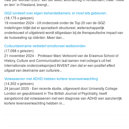
en tein’ in Friesland, brengt...
GGZ oordeelt over eigen behandelkamers: er moet iets gebeuren.
(18,175 x gelezen)
19 november 2024 - Uit onderzoek onder de Top 20 van de GGZ-
instellingen blijkt dat er sporadisch structureel, wetenschappelijk
onderbouwd of uitgebreid wordt stilgestaan bij de therapeutische impact van
de huisvesting op cliënten. Meer dan...
Cultuurdeelname verbetert emotioneel welbevinden
(17,098 x gelezen)
21 november 2024 - Professor Marc Verboord van de Erasmus School of
History, Culture and Communication laat samen met collega’s uit het
internationale onderzoeksproject INVENT zien dat er een positief effect
uitgaat van deelname aan culturele...
Volwassenen met ADHD hebben kortere levensverwachting
(14,302 x gelezen)
24 januari 2025 - Een recente studie, uitgevoerd door University College
London en gepubliceerd in The British Journal of Psychiatry, heeft
aangetoond dat volwassenen met een diagnose van ADHD een aanzienlijk
kortere levensverwachting hebben in...