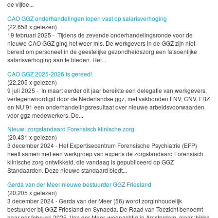
de vijfde...
CAO GGZ onderhandelingen lopen vast op salarisverhoging
(22,658 x gelezen)
19 februari 2025 - Tijdens de zevende onderhandelingsronde voor de
nieuwe CAO GGZ ging het weer mis. De werkgevers in de GGZ zijn niet
bereid om personeel in de geestelijke gezondheidszorg een fatsoenlijke
salarisverhoging aan te bieden. Het...
CAO GGZ 2025-2026 is gereed!
(22,205 x gelezen)
9 juli 2025 - In maart eerder dit jaar bereikte een delegatie van werkgevers,
vertegenwoordigd door de Nederlandse ggz, met vakbonden FNV, CNV, FBZ
en NU’91 een onderhandelingsresultaat over nieuwe arbeidsvoorwaarden
voor ggz-medewerkers. De...
Nieuw: zorgstandaard Forensisch klinische zorg
(20,431 x gelezen)
3 december 2024 - Het Expertisecentrum Forensische Psychiatrie (EFP)
heeft samen met een werkgroep van experts de zorgstandaard Forensisch
klinische zorg ontwikkeld, die vandaag is gepubliceerd op GGZ
Standaarden. Deze nieuwe standaard biedt...
Gerda van der Meer nieuwe bestuurder GGZ Friesland
(20,205 x gelezen)
3 december 2024 - Gerda van der Meer (56) wordt zorginhoudelijk
bestuurder bij GGZ Friesland en Synaeda. De Raad van Toezicht benoemt
haar per februari 2025. Van der Meer, woonachtig in Amsterdam, maar ‘hikke