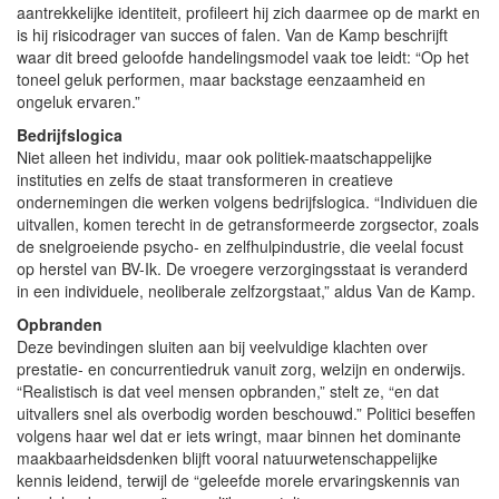
aantrekkelijke identiteit, profileert hij zich daarmee op de markt en
is hij risicodrager van succes of falen. Van de Kamp beschrijft
waar dit breed geloofde handelingsmodel vaak toe leidt: “Op het
toneel geluk performen, maar backstage eenzaamheid en
ongeluk ervaren.”
Bedrijfslogica
Niet alleen het individu, maar ook politiek-maatschappelijke
instituties en zelfs de staat transformeren in creatieve
ondernemingen die werken volgens bedrijfslogica. “Individuen die
uitvallen, komen terecht in de getransformeerde zorgsector, zoals
de snelgroeiende psycho- en zelfhulpindustrie, die veelal focust
op herstel van BV-Ik. De vroegere verzorgingsstaat is veranderd
in een individuele, neoliberale zelfzorgstaat,” aldus Van de Kamp.
Opbranden
Deze bevindingen sluiten aan bij veelvuldige klachten over
prestatie- en concurrentiedruk vanuit zorg, welzijn en onderwijs.
“Realistisch is dat veel mensen opbranden,” stelt ze, “en dat
uitvallers snel als overbodig worden beschouwd.” Politici beseffen
volgens haar wel dat er iets wringt, maar binnen het dominante
maakbaarheidsdenken blijft vooral natuurwetenschappelijke
kennis leidend, terwijl de “geleefde morele ervaringskennis van