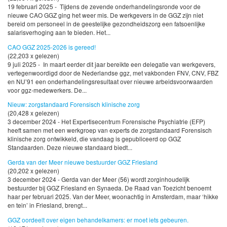
19 februari 2025 - Tijdens de zevende onderhandelingsronde voor de
nieuwe CAO GGZ ging het weer mis. De werkgevers in de GGZ zijn niet
bereid om personeel in de geestelijke gezondheidszorg een fatsoenlijke
salarisverhoging aan te bieden. Het...
CAO GGZ 2025-2026 is gereed!
(22,203 x gelezen)
9 juli 2025 - In maart eerder dit jaar bereikte een delegatie van werkgevers,
vertegenwoordigd door de Nederlandse ggz, met vakbonden FNV, CNV, FBZ
en NU’91 een onderhandelingsresultaat over nieuwe arbeidsvoorwaarden
voor ggz-medewerkers. De...
Nieuw: zorgstandaard Forensisch klinische zorg
(20,428 x gelezen)
3 december 2024 - Het Expertisecentrum Forensische Psychiatrie (EFP)
heeft samen met een werkgroep van experts de zorgstandaard Forensisch
klinische zorg ontwikkeld, die vandaag is gepubliceerd op GGZ
Standaarden. Deze nieuwe standaard biedt...
Gerda van der Meer nieuwe bestuurder GGZ Friesland
(20,202 x gelezen)
3 december 2024 - Gerda van der Meer (56) wordt zorginhoudelijk
bestuurder bij GGZ Friesland en Synaeda. De Raad van Toezicht benoemt
haar per februari 2025. Van der Meer, woonachtig in Amsterdam, maar ‘hikke
en tein’ in Friesland, brengt...
GGZ oordeelt over eigen behandelkamers: er moet iets gebeuren.