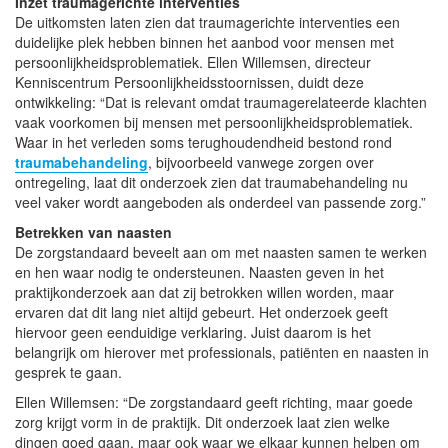
Inzet traumagerichte interventies
De uitkomsten laten zien dat traumagerichte interventies een
duidelijke plek hebben binnen het aanbod voor mensen met
persoonlijkheidsproblematiek. Ellen Willemsen, directeur
Kenniscentrum Persoonlijkheidsstoornissen, duidt deze
ontwikkeling: “Dat is relevant omdat traumagerelateerde klachten
vaak voorkomen bij mensen met persoonlijkheidsproblematiek.
Waar in het verleden soms terughoudendheid bestond rond
traumabehandeling
, bijvoorbeeld vanwege zorgen over
ontregeling, laat dit onderzoek zien dat traumabehandeling nu
veel vaker wordt aangeboden als onderdeel van passende zorg.”
Betrekken van naasten
De zorgstandaard beveelt aan om met naasten samen te werken
en hen waar nodig te ondersteunen. Naasten geven in het
praktijkonderzoek aan dat zij betrokken willen worden, maar
ervaren dat dit lang niet altijd gebeurt. Het onderzoek geeft
hiervoor geen eenduidige verklaring. Juist daarom is het
belangrijk om hierover met professionals, patiënten en naasten in
gesprek te gaan.
Ellen Willemsen: “De zorgstandaard geeft richting, maar goede
zorg krijgt vorm in de praktijk. Dit onderzoek laat zien welke
dingen goed gaan, maar ook waar we elkaar kunnen helpen om