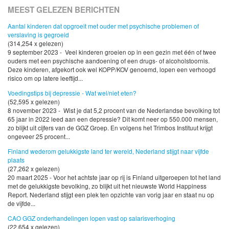
MEEST GELEZEN BERICHTEN
Aantal kinderen dat opgroeit met ouder met psychische problemen of
verslaving is gegroeid
(314,254 x gelezen)
9 september 2023 - Veel kinderen groeien op in een gezin met één of twee
ouders met een psychische aandoening of een drugs- of alcoholstoornis.
Deze kinderen, afgekort ook wel KOPP/KOV genoemd, lopen een verhoogd
risico om op latere leeftijd...
Voedingstips bij depressie - Wat wel/niet eten?
(52,595 x gelezen)
8 november 2023 - Wist je dat 5,2 procent van de Nederlandse bevolking tot
65 jaar in 2022 leed aan een depressie? Dit komt neer op 550.000 mensen,
zo blijkt uit cijfers van de GGZ Groep. En volgens het Trimbos Instituut krijgt
ongeveer 25 procent...
Finland wederom gelukkigste land ter wereld, Nederland stijgt naar vijfde
plaats
(27,262 x gelezen)
20 maart 2025 - Voor het achtste jaar op rij is Finland uitgeroepen tot het land
met de gelukkigste bevolking, zo blijkt uit het nieuwste World Happiness
Report. Nederland stijgt een plek ten opzichte van vorig jaar en staat nu op
de vijfde...
CAO GGZ onderhandelingen lopen vast op salarisverhoging
(22,654 x gelezen)