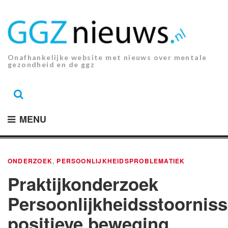
Ga
naar
de
inhoud.
Onafhankelijke website met nieuws over mentale
gezondheid en de ggz
MENU
ONDERZOEK
,
PERSOONLIJKHEIDSPROBLEMATIEK
Praktijkonderzoek
Persoonlijkheidsstoorniss
positieve beweging