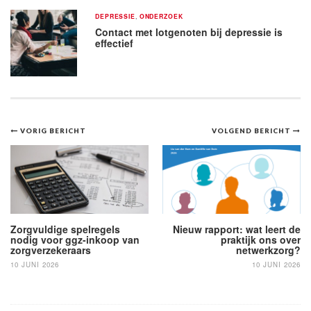
DEPRESSIE
,
ONDERZOEK
Contact met lotgenoten bij depressie is
effectief
Bericht
VORIG BERICHT
VOLGEND BERICHT
navigatie
Zorgvuldige spelregels
Nieuw rapport: wat leert de
nodig voor ggz-inkoop van
praktijk ons over
zorgverzekeraars
netwerkzorg?
10 JUNI 2026
10 JUNI 2026