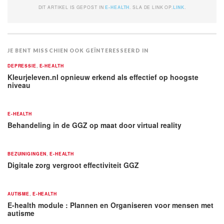
DIT ARTIKEL IS GEPOST IN
E-HEALTH
. SLA DE LINK OP.
LINK
.
JE BENT MISSCHIEN OOK GEÏNTERESSEERD IN
DEPRESSIE
,
E-HEALTH
Kleurjeleven.nl opnieuw erkend als effectief op hoogste
niveau
E-HEALTH
Behandeling in de GGZ op maat door virtual reality
BEZUINIGINGEN
,
E-HEALTH
Digitale zorg vergroot effectiviteit GGZ
AUTISME
,
E-HEALTH
E-health module : Plannen en Organiseren voor mensen met
autisme