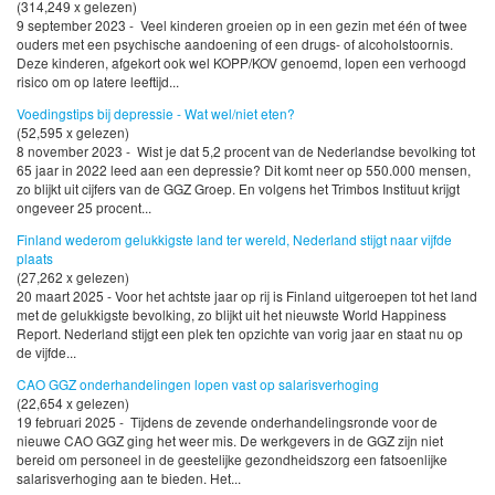
(314,249 x gelezen)
9 september 2023 - Veel kinderen groeien op in een gezin met één of twee
ouders met een psychische aandoening of een drugs- of alcoholstoornis.
Deze kinderen, afgekort ook wel KOPP/KOV genoemd, lopen een verhoogd
risico om op latere leeftijd...
Voedingstips bij depressie - Wat wel/niet eten?
(52,595 x gelezen)
8 november 2023 - Wist je dat 5,2 procent van de Nederlandse bevolking tot
65 jaar in 2022 leed aan een depressie? Dit komt neer op 550.000 mensen,
zo blijkt uit cijfers van de GGZ Groep. En volgens het Trimbos Instituut krijgt
ongeveer 25 procent...
Finland wederom gelukkigste land ter wereld, Nederland stijgt naar vijfde
plaats
(27,262 x gelezen)
20 maart 2025 - Voor het achtste jaar op rij is Finland uitgeroepen tot het land
met de gelukkigste bevolking, zo blijkt uit het nieuwste World Happiness
Report. Nederland stijgt een plek ten opzichte van vorig jaar en staat nu op
de vijfde...
CAO GGZ onderhandelingen lopen vast op salarisverhoging
(22,654 x gelezen)
19 februari 2025 - Tijdens de zevende onderhandelingsronde voor de
nieuwe CAO GGZ ging het weer mis. De werkgevers in de GGZ zijn niet
bereid om personeel in de geestelijke gezondheidszorg een fatsoenlijke
salarisverhoging aan te bieden. Het...