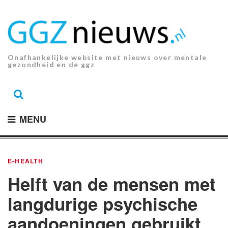
Ga
naar
de
inhoud.
Onafhankelijke website met nieuws over mentale
gezondheid en de ggz
MENU
E-HEALTH
Helft van de mensen met
langdurige psychische
aandoeningen gebruikt