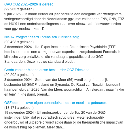
CAO GGZ 2025-2026 is gereed!
(22,203 x gelezen)
9 juli 2025 - In maart eerder dit jaar bereikte een delegatie van werkgevers,
vertegenwoordigd door de Nederlandse ggz, met vakbonden FNV, CNV, FBZ
en NU’91 een onderhandelingsresultaat over nieuwe arbeidsvoorwaarden
voor ggz-medewerkers. De...
Nieuw: zorgstandaard Forensisch klinische zorg
(20,428 x gelezen)
3 december 2024 - Het Expertisecentrum Forensische Psychiatrie (EFP)
heeft samen met een werkgroep van experts de zorgstandaard Forensisch
klinische zorg ontwikkeld, die vandaag is gepubliceerd op GGZ
Standaarden. Deze nieuwe standaard biedt...
Gerda van der Meer nieuwe bestuurder GGZ Friesland
(20,202 x gelezen)
3 december 2024 - Gerda van der Meer (56) wordt zorginhoudelijk
bestuurder bij GGZ Friesland en Synaeda. De Raad van Toezicht benoemt
haar per februari 2025. Van der Meer, woonachtig in Amsterdam, maar ‘hikke
en tein’ in Friesland, brengt...
GGZ oordeelt over eigen behandelkamers: er moet iets gebeuren.
(18,171 x gelezen)
19 november 2024 - Uit onderzoek onder de Top 20 van de GGZ-
instellingen blijkt dat er sporadisch structureel, wetenschappelijk
onderbouwd of uitgebreid wordt stilgestaan bij de therapeutische impact van
de huisvesting op cliënten. Meer dan...