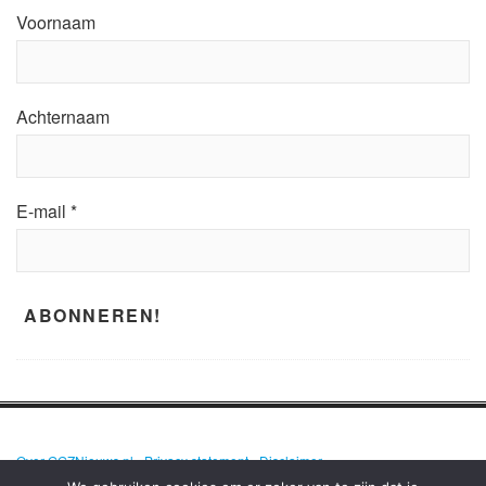
Voornaam
Achternaam
E-mail
*
Over GGZNieuws.nl
•
Privacy statement
•
Disclaimer