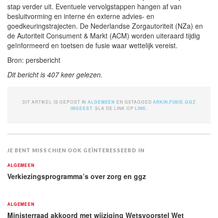
stap verder uit. Eventuele vervolgstappen hangen af van
besluitvorming en interne én externe advies- en
goedkeuringstrajecten. De Nederlandse Zorgautoriteit (NZa) en
de Autoriteit Consument & Markt (ACM) worden uiteraard tijdig
geïnformeerd en toetsen de fusie waar wettelijk vereist.
Bron: persbericht
Dit bericht is 407 keer gelezen.
DIT ARTIKEL IS GEPOST IN
ALGEMEEN
EN GETAGGED
ARKIN
,
FUSIE
,
GGZ
INGEEST
. SLA DE LINK OP
LINK
.
JE BENT MISSCHIEN OOK GEÏNTERESSEERD IN
ALGEMEEN
Verkiezingsprogramma’s over zorg en ggz
ALGEMEEN
Ministerraad akkoord met wijziging Wetsvoorstel Wet