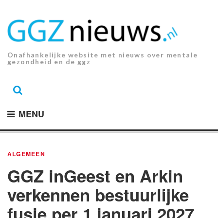
Ga
naar
de
inhoud.
Onafhankelijke website met nieuws over mentale
gezondheid en de ggz
MENU
ALGEMEEN
GGZ inGeest en Arkin
verkennen bestuurlijke
fusie per 1 januari 2027