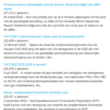
Finland wederom gelukkigste land ter wereld, Nederland stijgt naar vijfde
plaats
(27,272 x gelezen)
20 maart 2025 - Voor het achtste jaar op rij is Finland uitgeroepen tot het land
met de gelukkigste bevolking, zo blijkt uit het nieuwste World Happiness
Report. Nederland stijgt een plek ten opzichte van vorig jaar en staat nu op
de vijfde...
CAO GGZ onderhandelingen lopen vast op salarisverhoging
(22,658 x gelezen)
19 februari 2025 - Tijdens de zevende onderhandelingsronde voor de
nieuwe CAO GGZ ging het weer mis. De werkgevers in de GGZ zijn niet
bereid om personeel in de geestelijke gezondheidszorg een fatsoenlijke
salarisverhoging aan te bieden. Het...
CAO GGZ 2025-2026 is gereed!
(22,205 x gelezen)
9 juli 2025 - In maart eerder dit jaar bereikte een delegatie van werkgevers,
vertegenwoordigd door de Nederlandse ggz, met vakbonden FNV, CNV, FBZ
en NU’91 een onderhandelingsresultaat over nieuwe arbeidsvoorwaarden
voor ggz-medewerkers. De...
Nieuw: zorgstandaard Forensisch klinische zorg
(20,431 x gelezen)
3 december 2024 - Het Expertisecentrum Forensische Psychiatrie (EFP)
heeft samen met een werkgroep van experts de zorgstandaard Forensisch
klinische zorg ontwikkeld, die vandaag is gepubliceerd op GGZ