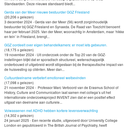
Standaarden. Deze nieuwe standaard biedt...
Gerda van der Meer nieuwe bestuurder GGZ Friesland
(20,206 x gelezen)
3 december 2024 - Gerda van der Meer (56) wordt zorginhoudelijk
bestuurder bij GGZ Friesland en Synaeda. De Raad van Toezicht benoemt
haar per februari 2025. Van der Meer, woonachtig in Amsterdam, maar ‘hikke
en tein’ in Friesland, brengt...
GGZ oordeelt over eigen behandelkamers: er moet iets gebeuren.
(18,175 x gelezen)
19 november 2024 - Uit onderzoek onder de Top 20 van de GGZ-
instellingen blijkt dat er sporadisch structureel, wetenschappelijk
onderbouwd of uitgebreid wordt stilgestaan bij de therapeutische impact van
de huisvesting op cliënten. Meer dan...
Cultuurdeelname verbetert emotioneel welbevinden
(17,098 x gelezen)
21 november 2024 - Professor Marc Verboord van de Erasmus School of
History, Culture and Communication laat samen met collega’s uit het
internationale onderzoeksproject INVENT zien dat er een positief effect
uitgaat van deelname aan culturele...
Volwassenen met ADHD hebben kortere levensverwachting
(14,302 x gelezen)
24 januari 2025 - Een recente studie, uitgevoerd door University College
London en gepubliceerd in The British Journal of Psychiatry, heeft