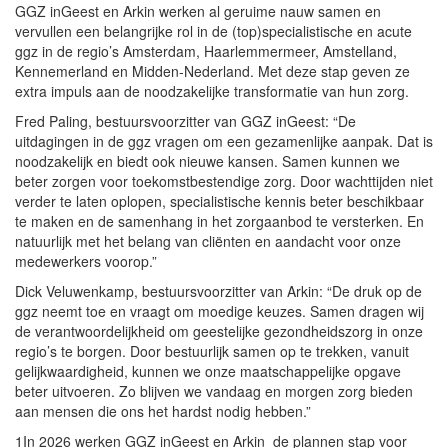
GGZ inGeest en Arkin werken al geruime nauw samen en
vervullen een belangrijke rol in de (top)specialistische en acute
ggz in de regio’s Amsterdam, Haarlemmermeer, Amstelland,
Kennemerland en Midden-Nederland. Met deze stap geven ze
extra impuls aan de noodzakelijke transformatie van hun zorg.
Fred Paling, bestuursvoorzitter van GGZ inGeest: “De
uitdagingen in de ggz vragen om een gezamenlijke aanpak. Dat is
noodzakelijk en biedt ook nieuwe kansen. Samen kunnen we
beter zorgen voor toekomstbestendige zorg. Door wachttijden niet
verder te laten oplopen, specialistische kennis beter beschikbaar
te maken en de samenhang in het zorgaanbod te versterken. En
natuurlijk met het belang van cliënten en aandacht voor onze
medewerkers voorop.”
Dick Veluwenkamp, bestuursvoorzitter van Arkin: “De druk op de
ggz neemt toe en vraagt om moedige keuzes. Samen dragen wij
de verantwoordelijkheid om geestelijke gezondheidszorg in onze
regio’s te borgen. Door bestuurlijk samen op te trekken, vanuit
gelijkwaardigheid, kunnen we onze maatschappelijke opgave
beter uitvoeren. Zo blijven we vandaag en morgen zorg bieden
aan mensen die ons het hardst nodig hebben.”
1In 2026 werken GGZ inGeest en Arkin de plannen stap voor