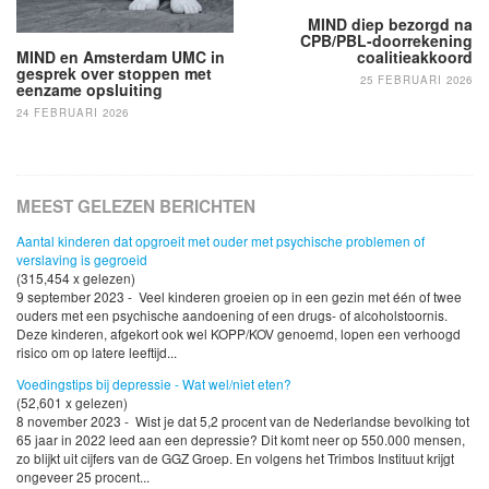
MIND diep bezorgd na
CPB/PBL-doorrekening
MIND en Amsterdam UMC in
coalitieakkoord
gesprek over stoppen met
25 FEBRUARI 2026
eenzame opsluiting
24 FEBRUARI 2026
MEEST GELEZEN BERICHTEN
Aantal kinderen dat opgroeit met ouder met psychische problemen of
verslaving is gegroeid
(315,454 x gelezen)
9 september 2023 - Veel kinderen groeien op in een gezin met één of twee
ouders met een psychische aandoening of een drugs- of alcoholstoornis.
Deze kinderen, afgekort ook wel KOPP/KOV genoemd, lopen een verhoogd
risico om op latere leeftijd...
Voedingstips bij depressie - Wat wel/niet eten?
(52,601 x gelezen)
8 november 2023 - Wist je dat 5,2 procent van de Nederlandse bevolking tot
65 jaar in 2022 leed aan een depressie? Dit komt neer op 550.000 mensen,
zo blijkt uit cijfers van de GGZ Groep. En volgens het Trimbos Instituut krijgt
ongeveer 25 procent...